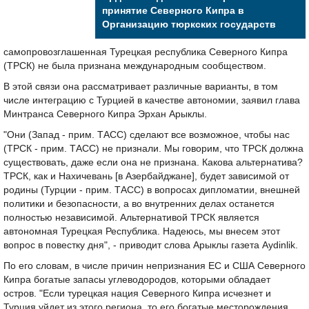
принятие Северного Кипра в
Организацию тюркских государств
самопровозглашенная Турецкая республика Северного Кипра
(ТРСК) не была признана международным сообществом.
В этой связи она рассматривает различные варианты, в том
числе интеграцию с Турцией в качестве автономии, заявил глава
Минтранса Северного Кипра Эрхан Арыклы.
"Они (Запад - прим. ТАСС) сделают все возможное, чтобы нас
(ТРСК - прим. ТАСС) не признали. Мы говорим, что ТРСК должна
существовать, даже если она не признана. Какова альтернатива?
ТРСК, как и Нахичевань [в Азербайджане], будет зависимой от
родины (Турции - прим. ТАСС) в вопросах дипломатии, внешней
политики и безопасности, а во внутренних делах останется
полностью независимой. Альтернативой ТРСК является
автономная Турецкая Республика. Надеюсь, мы внесем этот
вопрос в повестку дня", - приводит слова Арыклы газета Aydinlik.
По его словам, в числе причин непризнания ЕС и США Северного
Кипра богатые запасы углеводородов, которыми обладает
остров. "Если турецкая нация Северного Кипра исчезнет и
Турция уйдет из этого региона, то его богатые месторождения