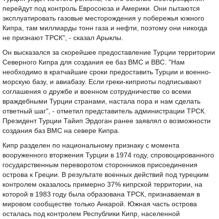
перейдут под контроль Евросоюза и Америки. Они пытаются
эксплуатировать газовые месторождения у побережья южного
Кипра, там миллиарды тонн газа и нефти, поэтому они никогда
не признают ТРСК", - сказал Арыклы.
Он высказался за скорейшее предоставление Турции территории
Северного Кипра для создания ее баз ВМС и ВВС. "Нам
необходимо в кратчайшие сроки предоставить Турции и военно-
морскую базу, и авиабазу. Если греки-киприоты подписывают
соглашения о дружбе и военном сотрудничестве со всеми
враждебными Турции странами, настала пора и нам сделать
ответный шаг", - отметил представитель администрации ТРСК.
Президент Турции Тайип Эрдоган ранее заявлял о возможности
создания баз ВМС на севере Кипра.
Кипр разделен по национальному признаку с момента
вооруженного вторжения Турции в 1974 году, спровоцированного
государственным переворотом сторонников присоединения
острова к Греции. В результате военных действий под турецким
контролем оказалось примерно 37% кипрской территории, на
которой в 1983 году была образована ТРСК, признаваемая в
мировом сообществе только Анкарой. Южная часть острова
осталась под контролем Республики Кипр, населенной