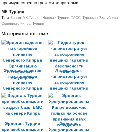
преимущественно греками-киприотами.
МК-Турция
Tеги:
Запад
,
МК-Турция
,
Новости Турции
,
ТАСС
,
Турецкая Республика
Северного Кипра
,
Турция
Материалы по теме:
Эрдоган надеется
Лидер турок-
на скорейшее
киприотов ратует
принятие
за сохранение
Северного Кипра в
внешних гарантий
Организацию
безопасности
тюркских
Кипра
государств
Эрдоган: Турция
Эрдоган:
при необходимости
Урегулирование на