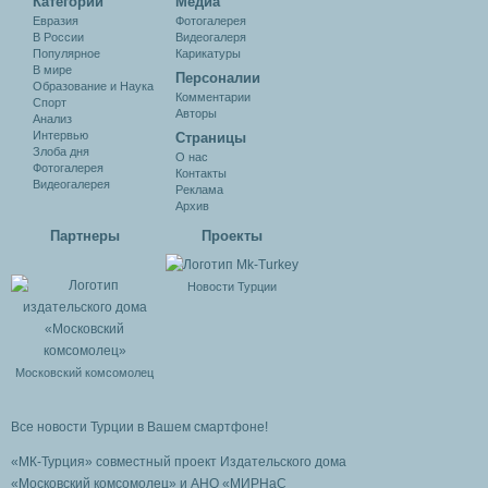
Категории
Медиа
Евразия
Фотогалерея
В России
Видеогалеря
Популярное
Карикатуры
В мире
Персоналии
Образование и Наука
Комментарии
Спорт
Авторы
Анализ
Интервью
Cтраницы
Злоба дня
О нас
Фотогалерея
Контакты
Видеогалерея
Реклама
Архив
Партнеры
Проекты
Новости Турции
Московский комсомолец
Все новости Турции в Вашем смартфоне!
«МК-Турция» совместный проект Издательского дома
«Московский комсомолец»
и АНО «МИРНаС