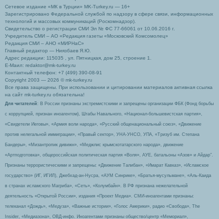
Сетевое издание «МК в Турции» MK-Turkey.ru — 16+
Зарегистрировано Федеральной службой по надзору в сфере связи, информационных
технологий и массовых коммуникаций (Роскомнадзор).
Свидетельство о регистрации СМИ Эл № ФС 77-66061 от 10.06.2016 г.
Учредитель СМИ – АО «Редакция газеты «Московский Комсомолец»
Редакция СМИ – АНО «МИРНаС»
Главный редактор — Ниязбаев Я.Ю.
Адрес редакции: 115035 , ул. Пятницкая, дом 25, строение 1.
Е-Маил: redaktor@mk-turkey.ru
Контактный телефон: +7 (499) 390-08-91
Copyright 2003 — 2026 © mk-turkey.ru
Все права защищены. При использовании и цитировании материалов активная ссылка
на сайт mk-turkey.ru обязательна!
Для читателей
: В России признаны экстремистскими и запрещены организации ФБК (Фонд борьбы
с коррупцией, признан иноагентом), Штабы Навального, «Национал-большевистская партия»,
«Свидетели Иеговы», «Армия воли народа», «Русский общенациональный союз», «Движение
против нелегальной иммиграции», «Правый сектор», УНА-УНСО, УПА, «Тризуб им. Степана
Бандеры», «Мизантропик дивижн», «Меджлис крымскотатарского народа», движение
«Артподготовка», общероссийская политическая партия «Воля», АУЕ, батальоны «Азов» и Айдар″.
Признаны террористическими и запрещены: «Движение Талибан», «Имарат Кавказ», «Исламское
государство» (ИГ, ИГИЛ), Джебхад-ан-Нусра, «АУМ Синрике», «Братья-мусульмане», «Аль-Каида
в странах исламского Магриба», «Сеть», «Колумбайн». В РФ признана нежелательной
деятельность «Открытой России», издания «Проект Медиа». СМИ-иноагентами признаны:
телеканал «Дождь», «Медуза», «Важные истории», «Голос Америки», радио «Свобода», The
Insider, «Медиазона», ОВД-инфо. Иноагентами признаны общество/центр «Мемориал»,