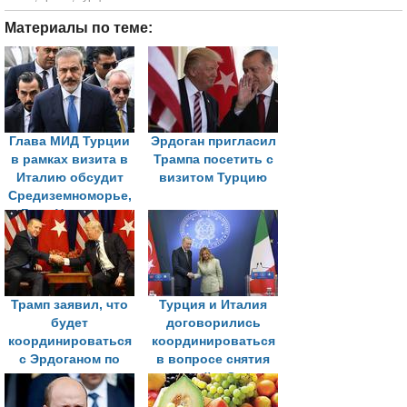
Материалы по теме:
Глава МИД Турции
Эрдоган пригласил
в рамках визита в
Трампа посетить с
Италию обсудит
визитом Турцию
Средиземноморье,
Газу, Украину и
НАТО
Трамп заявил, что
Турция и Италия
будет
договорились
координироваться
координироваться
с Эрдоганом по
в вопросе снятия
урегулированию
санкций с Сирии
кризиса на Украине