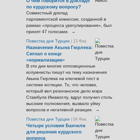
О чём говорится в докладе
по курдскому вопросу?
Совместный доклад
парламентской комиссии, созданной в
рамках «процесса урегулирования», был
принят 47 голосами. →
Повестка дня Турции
| 13 Фев.
Назначение Акына Гюрлека:
Сигнал о конце
«нормализации»
В эти дни многие оппозиционные
колумнисты пишут на тему назначения
Акына Гюрлека на ключевой пост в
системе юстиции. То, что человек,
который вел резонансное дело мэра
Стамбула Имамоглу, вдруг получил столь
высокие полномочия, вызвало уйму
вопросов и негативной реакции. →
Повестка дня Турции
| 04 Фев.
Четыре условия Бахчели
для решения курдского
вопроса