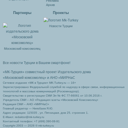
Реклама
Архив
Партнеры
Проекты
Новости Турции
Московский комсомолец
Все новости Турции в Вашем смартфоне!
«МК-Турция» совместный проект Издательского дома
«Московский комсомолец»
и АНО «МИРНаС
Сетевое издание «МК в Турции» MK-Turkey.ru — 16+
Зарегистрировано Федеральной службой по надзору в сфере связи, информационных
технологий и массовых коммуникаций (Роскомнадзор).
Свидетельство о регистрации СМИ Эл № ФС 77-66061 от 10.06.2016 г.
Учредитель СМИ – АО «Редакция газеты «Московский Комсомолец»
Редакция СМИ – АНО «МИРНаС»
Главный редактор — Ниязбаев Я.Ю.
Адрес редакции: 115035 , ул. Пятницкая, дом 25, строение 1.
Е-Маил: redaktor@mk-turkey.ru
Контактный телефон: +7 (499) 390-08-91
Copyright 2003 — 2026 © mk-turkey.ru