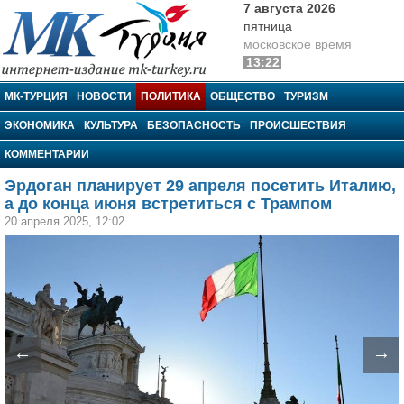
7 августа 2026
пятница
московское время
13:22
МК-Турция
МК-ТУРЦИЯ
НОВОСТИ
ПОЛИТИКА
ОБЩЕСТВО
ТУРИЗМ
ЭКОНОМИКА
КУЛЬТУРА
БЕЗОПАСНОСТЬ
ПРОИСШЕСТВИЯ
КОММЕНТАРИИ
Эрдоган планирует 29 апреля посетить Италию,
а до конца июня встретиться с Трампом
20 апреля 2025, 12:02
←
→