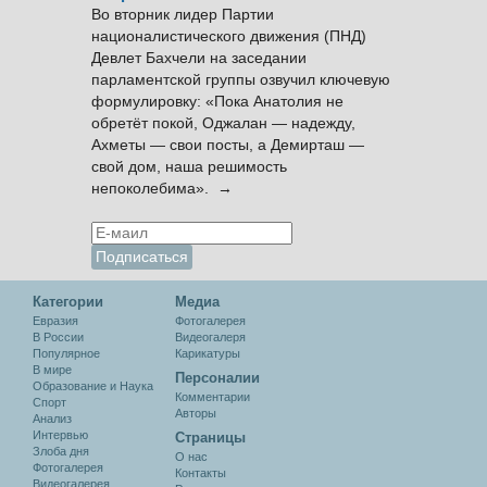
Во вторник лидер Партии
националистического движения (ПНД)
Девлет Бахчели на заседании
парламентской группы озвучил ключевую
формулировку: «Пока Анатолия не
обретёт покой, Оджалан — надежду,
Ахметы — свои посты, а Демирташ —
свой дом, наша решимость
непоколебима». →
Категории
Медиа
Евразия
Фотогалерея
В России
Видеогалеря
Популярное
Карикатуры
В мире
Персоналии
Образование и Наука
Комментарии
Спорт
Авторы
Анализ
Интервью
Cтраницы
Злоба дня
О нас
Фотогалерея
Контакты
Видеогалерея