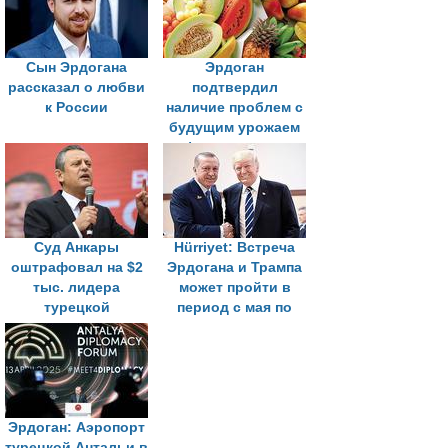
Сын Эрдогана
Эрдоган
рассказал о любви
подтвердил
к России
наличие проблем с
будущим урожаем
фруктов из-за
заморозков
Суд Анкары
Hürriyet: Встреча
оштрафовал на $2
Эрдогана и Трампа
тыс. лидера
может пройти в
турецкой
период с мая по
оппозиции за
июнь
оскорбление
Эрдогана
Эрдоган: Аэропорт
турецкой Антальи в