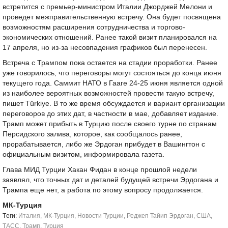
встретится с премьер-министром Италии Джорджей Мелони и
проведет межправительственную встречу. Она будет посвящена
возможностям расширения сотрудничества и торгово-
экономических отношений. Ранее такой визит планировался на
17 апреля, но из-за несовпадения графиков был перенесен.
Встреча с Трампом пока остается на стадии проработки. Ранее
уже говорилось, что переговоры могут состояться до конца июня
текущего года. Саммит НАТО в Гааге 24-25 июня является одной
из наиболее вероятных возможностей провести такую встречу,
пишет Türkiye. В то же время обсуждается и вариант организации
переговоров до этих дат, в частности в мае, добавляет издание.
Трамп может прибыть в Турцию после своего турне по странам
Персидского залива, которое, как сообщалось ранее,
прорабатывается, либо же Эрдоган прибудет в Вашингтон с
официальным визитом, информировала газета.
Глава МИД Турции Хакан Фидан в конце прошлой недели
заявлял, что точных дат и деталей будущей встречи Эрдогана и
Трампа еще нет, а работа по этому вопросу продолжается.
МК-Турция
Tеги:
Италия
,
МК-Турция
,
Новости Турции
,
Реджеп Тайип Эрдоган
,
США
,
ТАСС
,
Трамп
,
Турция