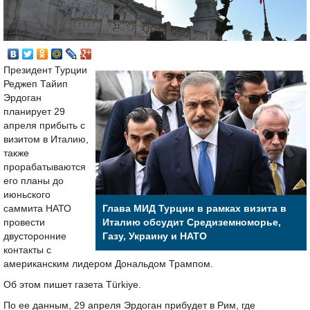
Президент Турции
Реджеп Тайип
Эрдоган
планирует 29
апреля прибыть с
визитом в Италию,
также
прорабатываются
его планы до
июньского
саммита НАТО
Глава МИД Турции в рамках визита в
провести
Италию обсудит Средиземноморье,
двусторонние
Газу, Украину и НАТО
контакты с
американским лидером Дональдом Трампом.
Об этом пишет газета Türkiye.
По ее данным, 29 апреля Эрдоган прибудет в Рим, где