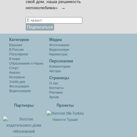
свой дом, наша решимость
непоколебима». →
Категории
Медиа
Евразия
Фотогалерея
В России
Видеогалеря
Популярное
Карикатуры
В мире
Персоналии
Образование и Наука
Комментарии
Спорт
Авторы
Анализ
Интервью
Cтраницы
Злоба дня
О нас
Фотогалерея
Контакты
Видеогалерея
Реклама
Архив
Партнеры
Проекты
Новости Турции