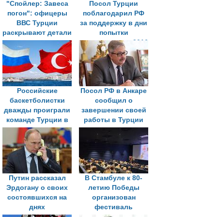
"Спойлер: Завеса
Посол Турции
погон": офицеры
поблагодарил РФ
ВВС Турции
за поддержку в дни
раскрывают детали
попытки
переворота
госпереворота 2016
года
Российские
Посол РФ в Анкаре
баскетболистки
сообщил о
дважды проиграли
завершении своей
команде Турции в
работы в Турции
товарищеских
матчах
Путин рассказал
В Стамбуле к 80-
Эрдогану о своих
летию Победы
состоявшихся на
организован
днях
фестиваль
международных
советского и