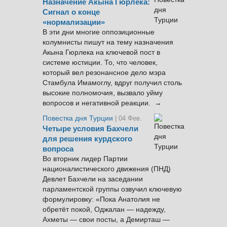
Назначение Акына Гюрлека:
Сигнал о конце
«нормализации»
В эти дни многие оппозиционные
колумнисты пишут на тему назначения
Акына Гюрлека на ключевой пост в
системе юстиции. То, что человек,
который вел резонансное дело мэра
Стамбула Имамоглу, вдруг получил столь
высокие полномочия, вызвало уйму
вопросов и негативной реакции. →
Повестка дня Турции
| 04 Фев.
Четыре условия Бахчели
для решения курдского
вопроса
Во вторник лидер Партии
националистического движения (ПНД)
Девлет Бахчели на заседании
парламентской группы озвучил ключевую
формулировку: «Пока Анатолия не
обретёт покой, Оджалан — надежду,
Ахметы — свои посты, а Демирташ —