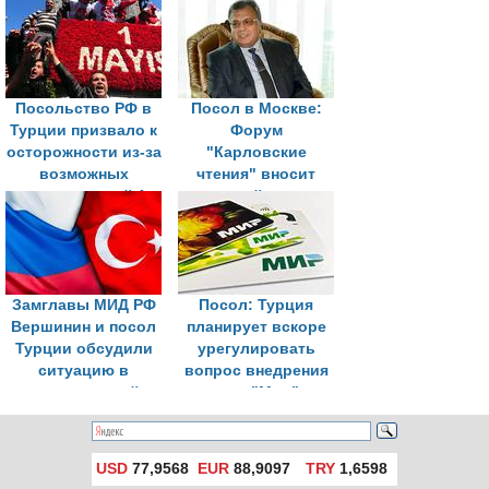
контактах
российского кино
Посольство РФ в
Посол в Москве:
Турции призвало к
Форум
осторожности из-за
"Карловские
возможных
чтения" вносит
демонстраций 1
значимый вклад в
мая
отношения РФ и
Турции
Замглавы МИД РФ
Посол: Турция
Вершинин и посол
планирует вскоре
Турции обсудили
урегулировать
ситуацию в
вопрос внедрения
черноморской
карт "Мир"
акватории
USD
77,9568
EUR
88,9097
TRY
1,6598