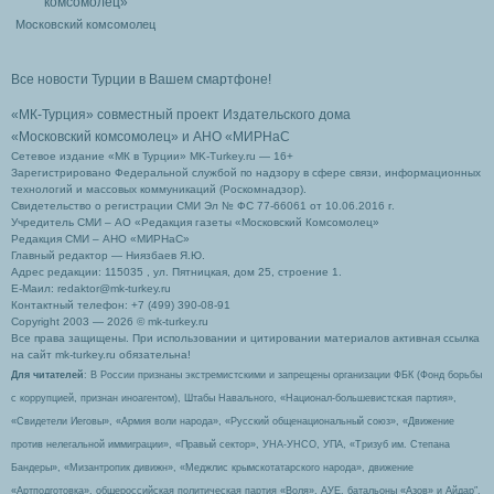
Московский комсомолец
Все новости Турции в Вашем смартфоне!
«МК-Турция» совместный проект Издательского дома
«Московский комсомолец»
и АНО «МИРНаС
Сетевое издание «МК в Турции» MK-Turkey.ru — 16+
Зарегистрировано Федеральной службой по надзору в сфере связи, информационных
технологий и массовых коммуникаций (Роскомнадзор).
Свидетельство о регистрации СМИ Эл № ФС 77-66061 от 10.06.2016 г.
Учредитель СМИ – АО «Редакция газеты «Московский Комсомолец»
Редакция СМИ – АНО «МИРНаС»
Главный редактор — Ниязбаев Я.Ю.
Адрес редакции: 115035 , ул. Пятницкая, дом 25, строение 1.
Е-Маил: redaktor@mk-turkey.ru
Контактный телефон: +7 (499) 390-08-91
Copyright 2003 — 2026 © mk-turkey.ru
Все права защищены. При использовании и цитировании материалов активная ссылка
на сайт mk-turkey.ru обязательна!
Для читателей
: В России признаны экстремистскими и запрещены организации ФБК (Фонд борьбы
с коррупцией, признан иноагентом), Штабы Навального, «Национал-большевистская партия»,
«Свидетели Иеговы», «Армия воли народа», «Русский общенациональный союз», «Движение
против нелегальной иммиграции», «Правый сектор», УНА-УНСО, УПА, «Тризуб им. Степана
Бандеры», «Мизантропик дивижн», «Меджлис крымскотатарского народа», движение
«Артподготовка», общероссийская политическая партия «Воля», АУЕ, батальоны «Азов» и Айдар″.