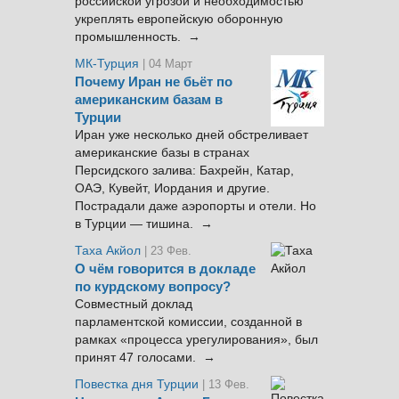
российской угрозой и необходимостью
укреплять европейскую оборонную
промышленность. →
МК-Турция
| 04 Март
Почему Иран не бьёт по
американским базам в
Турции
Иран уже несколько дней обстреливает
американские базы в странах
Персидского залива: Бахрейн, Катар,
ОАЭ, Кувейт, Иордания и другие.
Пострадали даже аэропорты и отели. Но
в Турции — тишина. →
Таха Акйол
| 23 Фев.
О чём говорится в докладе
по курдскому вопросу?
Совместный доклад
парламентской комиссии, созданной в
рамках «процесса урегулирования», был
принят 47 голосами. →
Повестка дня Турции
| 13 Фев.