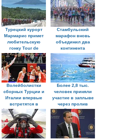
Турецкий курорт
Стамбульский
Мармарис примет
марафон вновь
любительскую
объединил два
гонку Tour de
континента
France
Волейболистки
Более 2,8 тыс.
сборных Турции и
человек приняли
Италии впервые
участие в заплыве
встретятся в
через пролив
финале чемпионата
Босфор
мира