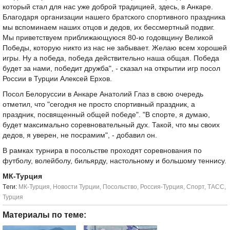
который стал для нас уже доброй традицией, здесь, в Анкаре.
Благодаря организации нашего братского спортивного праздника
мы вспоминаем наших отцов и дедов, их бессмертный подвиг.
Мы приветствуем приближающуюся 80-ю годовщину Великой
Победы, которую никто из нас не забывает. Желаю всем хорошей
игры. Ну а победа, победа действительно наша общая. Победа
будет за нами, победит дружба", - сказал на открытии игр посол
России в Турции Алексей Ерхов.
Посол Белоруссии в Анкаре Анатолий Глаз в свою очередь
отметил, что "сегодня не просто спортивный праздник, а
праздник, посвященный общей победе". "В спорте, я думаю,
будет максимально соревновательный дух. Такой, что мы своих
дедов, я уверен, не посрамим", - добавил он.
В рамках турнира в посольстве проходят соревнования по
футболу, волейболу, бильярду, настольному и большому теннису.
МК-Турция
Tеги:
МК-Турция
,
Новости Турции
,
Посольство
,
Россия-Турция
,
Спорт
,
ТАСС
,
Турция
Материалы по теме: