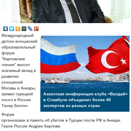
Международный
детско-юношеский
образовательный
форум
"Карловские
чтения" вносит
значимый вклад в
развитие
отношений
Москвы и Анкары,
заявил турецкий
Азиатская конференция клуба «Валдай»
посол в России
в Стамбуле объединит более 40
Танжу Билгич.
экспертов из разных стран
Форум
организован в память об убитом в Турции после РФ в Анкаре,
Герое России Андрее Карлове.