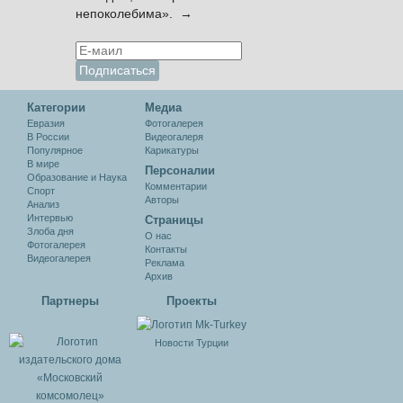
непоколебима». →
Категории
Медиа
Евразия
Фотогалерея
В России
Видеогалеря
Популярное
Карикатуры
В мире
Персоналии
Образование и Наука
Комментарии
Спорт
Авторы
Анализ
Интервью
Cтраницы
Злоба дня
О нас
Фотогалерея
Контакты
Видеогалерея
Реклама
Архив
Партнеры
Проекты
Новости Турции