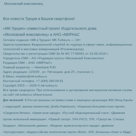
Московский комсомолец
Все новости Турции в Вашем смартфоне!
«МК-Турция» совместный проект Издательского дома
«Московский комсомолец»
и АНО «МИРНаС
Сетевое издание «МК в Турции» MK-Turkey.ru — 16+
Зарегистрировано Федеральной службой по надзору в сфере связи, информационных
технологий и массовых коммуникаций (Роскомнадзор).
Свидетельство о регистрации СМИ Эл № ФС 77-66061 от 10.06.2016 г.
Учредитель СМИ – АО «Редакция газеты «Московский Комсомолец»
Редакция СМИ – АНО «МИРНаС»
Главный редактор — Ниязбаев Я.Ю.
Адрес редакции: 115035 , ул. Пятницкая, дом 25, строение 1.
Е-Маил: redaktor@mk-turkey.ru
Контактный телефон: +7 (499) 390-08-91
Copyright 2003 — 2026 © mk-turkey.ru
Все права защищены. При использовании и цитировании материалов активная ссылка
на сайт mk-turkey.ru обязательна!
Для читателей
: В России признаны экстремистскими и запрещены организации ФБК (Фонд борьбы
с коррупцией, признан иноагентом), Штабы Навального, «Национал-большевистская партия»,
«Свидетели Иеговы», «Армия воли народа», «Русский общенациональный союз», «Движение
против нелегальной иммиграции», «Правый сектор», УНА-УНСО, УПА, «Тризуб им. Степана
Бандеры», «Мизантропик дивижн», «Меджлис крымскотатарского народа», движение
«Артподготовка», общероссийская политическая партия «Воля», АУЕ, батальоны «Азов» и Айдар″.