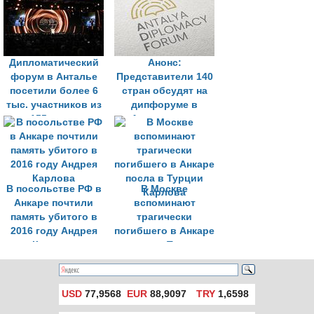
Дипломатический
Анонс:
форум в Анталье
Представители 140
посетили более 6
стран обсудят на
тыс. участников из
дипфоруме в
155 стран
Анталье пути
налаживания
диалога
В посольстве РФ в
В Москве
Анкаре почтили
вспоминают
память убитого в
трагически
2016 году Андрея
погибшего в Анкаре
Карлова
посла в Турции
Карлова
USD
77,9568
EUR
88,9097
TRY
1,6598