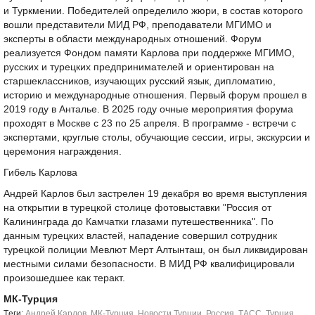
и Туркмении. Победителей определило жюри, в состав которого
вошли представители МИД РФ, преподаватели МГИМО и
эксперты в области международных отношений. Форум
реализуется Фондом памяти Карлова при поддержке МГИМО,
русских и турецких предпринимателей и ориентирован на
старшеклассников, изучающих русский язык, дипломатию,
историю и международные отношения. Первый форум прошел в
2019 году в Анталье. В 2025 году очные мероприятия форума
проходят в Москве с 23 по 25 апреля. В программе - встречи с
экспертами, круглые столы, обучающие сессии, игры, экскурсии и
церемония награждения.
Гибель Карлова
Андрей Карлов был застрелен 19 декабря во время выступления
на открытии в турецкой столице фотовыставки "Россия от
Калининграда до Камчатки глазами путешественника". По
данным турецких властей, нападение совершил сотрудник
турецкой полиции Мевлют Мерт Алтынташ, он был ликвидирован
местными силами безопасности. В МИД РФ квалифицировали
произошедшее как теракт.
МК-Турция
Tеги:
Андрей Карлов
,
МК-Турция
,
Новости Турции
,
Россия
,
ТАСС
,
Турция
,