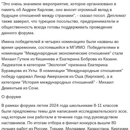
"Это очень значимое мероприятие, которое организовано в
память об Андрее Карлове, оно вносит огромный вклад в
будущее отношений между странами", - сказал посол. Дипломат
также заверил, что турецкое посольство, предприниматели и
общественность всегда готовы поддерживать проведение
данного форума.
Имена победителей в четырех номинациях были названы во
время церемонии, состоявшейся в МГИМО. Победителями в
номинации "Международные экономические отношения" стали
Михаил Гутюм из Кишинева и Екатерина Боброва из Казани.
Лауреатом в категории "Экология" признана Екатерина
Буравцова из Ухты. В номинации "Международные отношения"
победу одержал Линар Амерханов из Оша (Киргизия), а в
категории "История международных отношений" - Михаил
Дементьев из Сочи.
О форуме
В рамках форума летом 2024 года школьникам 8-11 классов
были предложены темы для написания исследовательского эссе,
над которым они работали в течение года под руководством
наставников. По итогам отбора в финал конкурса вышли 80
лучших работ из России, Турции, Молдавии, Казахстана, Киргизии