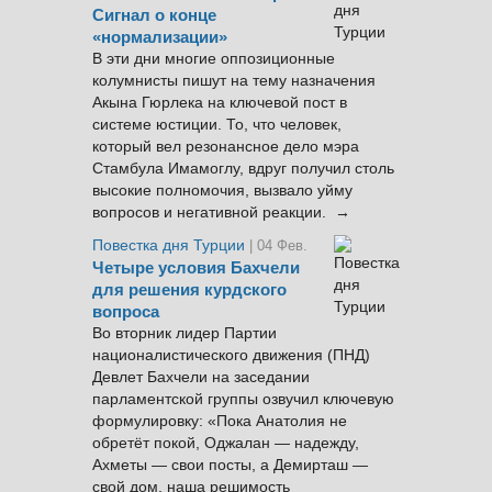
Сигнал о конце
«нормализации»
В эти дни многие оппозиционные
колумнисты пишут на тему назначения
Акына Гюрлека на ключевой пост в
системе юстиции. То, что человек,
который вел резонансное дело мэра
Стамбула Имамоглу, вдруг получил столь
высокие полномочия, вызвало уйму
вопросов и негативной реакции. →
Повестка дня Турции
| 04 Фев.
Четыре условия Бахчели
для решения курдского
вопроса
Во вторник лидер Партии
националистического движения (ПНД)
Девлет Бахчели на заседании
парламентской группы озвучил ключевую
формулировку: «Пока Анатолия не
обретёт покой, Оджалан — надежду,
Ахметы — свои посты, а Демирташ —
свой дом, наша решимость