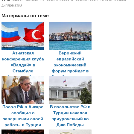
дипломатия
Материалы по теме:
Азиатская
Веронский
конференция клуба
евразийский
«Валдай» в
экономический
Стамбуле
форум пройдет в
объединит более
Стамбуле в конце
40 экспертов из
октября
разных стран
Посол РФ в Анкаре
В посольстве РФ в
сообщил о
Турции начался
завершении своей
приуроченный ко
работы в Турции
Дню Победы
спортивный турнир