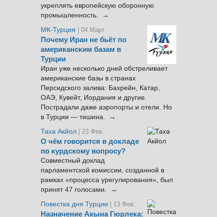
укреплять европейскую оборонную
промышленность. →
МК-Турция
| 04 Март
Почему Иран не бьёт по
американским базам в
Турции
Иран уже несколько дней обстреливает
американские базы в странах
Персидского залива: Бахрейн, Катар,
ОАЭ, Кувейт, Иордания и другие.
Пострадали даже аэропорты и отели. Но
в Турции — тишина. →
Таха Акйол
| 23 Фев.
О чём говорится в докладе
по курдскому вопросу?
Совместный доклад
парламентской комиссии, созданной в
рамках «процесса урегулирования», был
принят 47 голосами. →
Повестка дня Турции
| 13 Фев.
Назначение Акына Гюрлека: