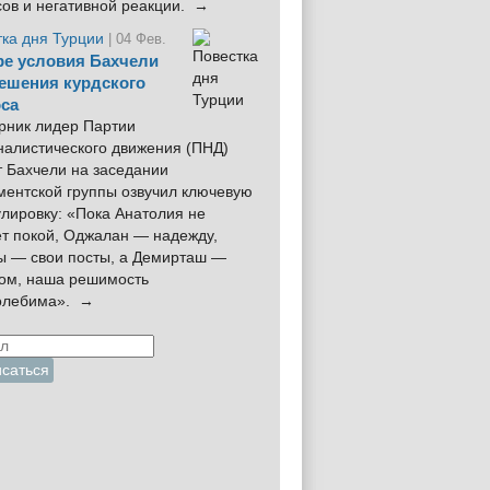
сов и негативной реакции. →
тка дня Турции
| 04 Фев.
е условия Бахчели
ешения курдского
са
рник лидер Партии
налистического движения (ПНД)
 Бахчели на заседании
ментской группы озвучил ключевую
лировку: «Пока Анатолия не
ёт покой, Оджалан — надежду,
ы — свои посты, а Демирташ —
дом, наша решимость
олебима». →