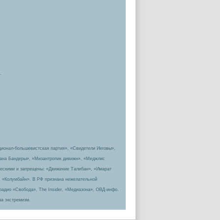
.
ционал-большевистская партия», «Свидетели Иеговы»,
пана Бандеры», «Мизантропик дивижн», «Меджлис
ическими и запрещены: «Движение Талибан», «Имарат
, «Колумбайн». В РФ признана нежелательной
радио «Свобода», The Insider, «Медиазона», ОВД-инфо.
за экстремизм.