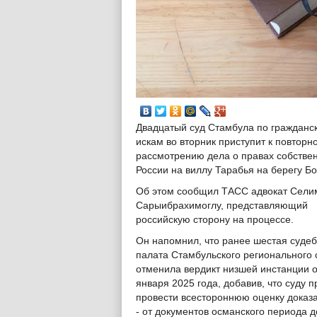
Двадцатый суд Стамбула по гражданс
искам во вторник приступит к повторн
рассмотрению дела о правах собстве
России на виллу Тарабья на берегу Б
Об этом сообщил ТАСС адвокат Сели
Сарыибрахимоглу, представляющий
российскую сторону на процессе.
Он напомнил, что ранее шестая суде
палата Стамбульского регионального 
отменила вердикт низшей инстанции о
января 2025 года, добавив, что суду п
провести всестороннюю оценку доказа
- от документов османского периода д