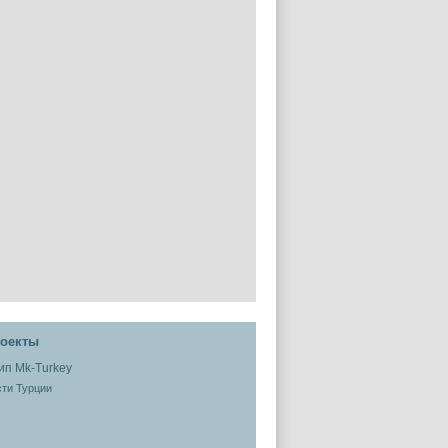
оекты
ти Турции