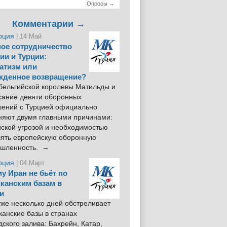
Опросы →
Комментарии →
рция
| 14 Май
ое сотрудничество
ии и Турции:
атизм или
жденное возвращение?
 бельгийской королевы Матильды и
сание девяти оборонных
шений с Турцией официально
няют двумя главными причинами:
йской угрозой и необходимостью
лять европейскую оборонную
шленность. →
рция
| 04 Март
у Иран не бьёт по
канским базам в
и
же несколько дней обстреливает
анские базы в странах
ского залива: Бахрейн, Катар,