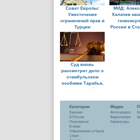
Совет Европы:
МИД: Алекс
Ужесточение
Калачев наз
ограничений прав в
генконсу
Турции
России в Ст
несовместимо с
европейскими
стандартами
Суд вновь
рассмотрит дело о
стамбульском
особняке Тарабья,
на который
претендует Россия
Категории
Медиа
П
Евразия
Фотогалерея
К
В России
Видеогалеря
А
Популярное
Карикатуры
В мире
Образование и Наука
Спорт