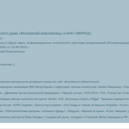
ьского дома
«Московский комсомолец»
и АНО «МИРНаС
6+
ру в сфере связи, информационных технологий и массовых коммуникаций (Роскомнадзор)
061 от 10.06.2016 г.
ский Комсомолец»
строение 1.
вании материалов активная ссылка на сайт mk-turkey.ru обязательна!
запрещены организации ФБК (Фонд борьбы с коррупцией, признан иноагентом), Штабы Навального, «На
з», «Движение против нелегальной иммиграции», «Правый сектор», УНА-УНСО, УПА, «Тризуб им. Сте
 общероссийская политическая партия «Воля», АУЕ, батальоны «Азов» и Айдар″. Признаны террорист
-ан-Нусра, «АУМ Синрике», «Братья-мусульмане», «Аль-Каида в странах исламского Магриба», «Сеть»
а». СМИ-иноагентами признаны: телеканал «Дождь», «Медуза», «Важные истории», «Голос Америки», 
алитический Центр Юрия Левады», Сахаровский центр. Instagram и Facebook (Metа) запрещены в РФ 