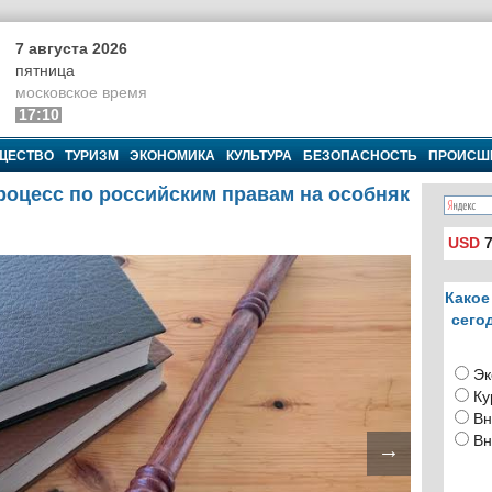
7 августа 2026
пятница
московское время
17:10
ЩЕСТВО
ТУРИЗМ
ЭКОНОМИКА
КУЛЬТУРА
БЕЗОПАСНОСТЬ
ПРОИСШ
роцесс по российским правам на особняк
USD
7
Какое
сего
Эк
Ку
Вн
Вн
→