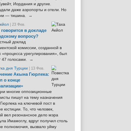
увейт, Иордания и другие.
дали даже аэропорты и отели. Но
ции — тишина. →
Акйол
| 23 Фев.
 говорится в докладе
рдскому вопросу?
стный доклад
ентской комиссии, созданной в
х «процесса урегулирования», был
т 47 голосами. →
тка дня Турции
| 13 Фев.
чение Акына Гюрлека:
л о конце
ализации»
 дни многие оппозиционные
нисты пишут на тему назначения
Гюрлека на ключевой пост в
е юстиции. То, что человек,
ый вел резонансное дело мэра
ла Имамоглу, вдруг получил столь
ие полномочия, вызвало уйму