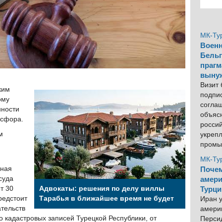
МК-Ту
Военн
Бельг
прагм
выну
Визит
ким
подпи
ому
согла
нности
объяс
осфора.
росси
м
укреп
промы
МК-Ту
бная
Почем
суда
амери
т 30
Адвокаты: решения по делу виллы
Турци
редстоит
Тарабья в ближайшее время не будет
Иран у
тельств
америк
о кадастровых записей Турецкой Республики, от
Персид