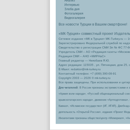
Анализ
Интервью
Злоба дня
Фотогалерея
Видеогалерея
Все новости Турции в Вашем смартфоне!
«МК-Турция» совместный проект Издател
Сетевое издание «МК в Турции» MK-Turkey.ru — 1
Зарегистрировано Федеральной службой по надзо
Свидетельство о регистрации СМИ Эл № ФС 77-66
Учредитель СМИ – АО «Редакция газеты «Москов
Редакция СМИ – АНО «МИРНаС»
Главный редактор — Ниязбаев Я.Ю.
Адрес редакции: 115035 , ул. Пятницкая, дом 25, 
Е-Маил: redaktor@mk-turkey.ru
Контактный телефон: +7 (499) 390-08-91
Copyright 2003 — 2026 © mk-turkey.ru
Все права защищены. При использовании и цитиро
Для читателей
: В России признаны экстремистскими и 
«Армия воли народа», «Русский общенациональный сою
крымскотатарского народа», движение «Артподготовка»,
Кавказ», «Исламское государство» (ИГ, ИГИЛ), Джебхад
деятельность «Открытой России», издания «Проект Меди
Иноагентами признаны общество/центр «Мемориал», «Ан