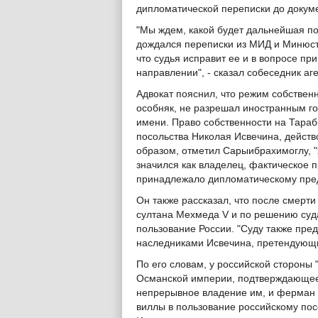
дипломатической переписки до докуме
"Мы ждем, какой будет дальнейшая п
дождался переписки из МИД и Минюст
что судья исправит ее и в вопросе пр
направлении", - сказал собеседник аге
Адвокат пояснил, что режим собственн
особняк, не разрешал иностранным го
имени. Право собственности на Тара
посольства Николая Исвечина, действ
образом, отметил Сарыибрахимоглу, "
значился как владелец, фактическое
принадлежало дипломатическому пред
Он также рассказал, что после смерти
султана Мехмеда V и по решению суда
пользование России. "Суду также пред
наследниками Исвечина, претендующим
По его словам, у российской стороны 
Османской империи, подтверждающее 
непрерывное владение им, и ферман (
виллы в пользование российскому пос