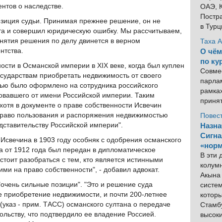
нтов о наследстве.
ОАЭ, К
Постра
озиция судьи. Принимая прежнее решение, он не
в Тур
а и совершил юридическую ошибку. Мы рассчитываем,
инятия решения по делу двинется в верном
Таха 
нтства.
О чём
по ку
ости в Османской империи в XIX веке, когда был куплен
Совме
сударствам приобретать недвижимость от своего
парлам
бью было оформлено на сотрудника российского
рамка
овавшего от имени Российской империи. Таким
приня
хотя в документе о праве собственности Исвечин
 право пользования и распоряжения недвижимостью
Повес
ставительству Российской империи".
Назна
Сигна
 Исвечина в 1903 году особняк с одобрения османского
«норм
 от 1912 года был передан в дипломатическое
В эти
стоит разобраться с тем, кто является истинными
колум
и на право собственности", - добавил адвокат.
Акына 
"очень сильные позиции". "Это и решение суда
систем
приобретение недвижимости, и почти 200-летнее
котор
указ - прим. ТАСС) османского султана о передаче
Стамбу
ольству, что подтвердило ее владение Россией.
высок