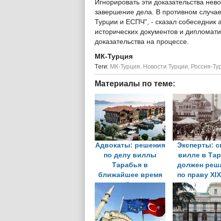
Игнорировать эти доказательства не
завершение дела. В противном случае
Турции и ЕСПЧ", - сказал собеседник 
исторических документов и дипломати
доказательства на процессе.
МК-Турция
Tеги:
МК-Турция
,
Новости Турции
,
Россия-Ту
Материалы по теме:
Адвокаты: решения
Эксперты: с
по делу виллы
вилле в Та
Тарабья в
должен реш
ближайшее время
по праву XIX
не будет