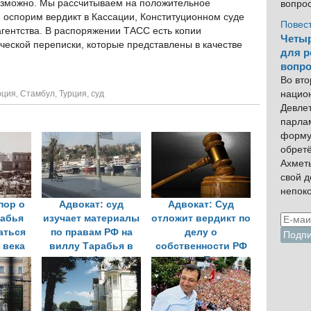
возможно. Мы рассчитываем на положительное
вопро
 оспорим вердикт в Кассации, Конституционном суде
Повес
агентства. В распоряжении ТАСС есть копии
Четыр
ческой переписки, которые представлены в качестве
для р
вопро
Во вто
рция
,
Стамбул
,
Турция
,
суд
нацио
Девлет
парла
форму
обрет
Ахмет
свой 
непок
пор о
Адвокат: суд
Адвокат: Суд
рабья
изучает материалы
отложит вердикт по
аться
по правам РФ на
делу о
 века
виллу Тарабья в
собственности РФ
Стамбуле
на виллу Тарабья