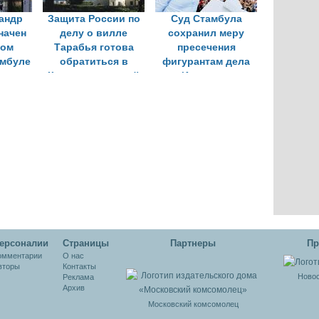
андр
Защита России по
Суд Стамбула
начен
делу о вилле
сохранил меру
лом
Тарабья готова
пресечения
амбуле
обратиться в
фигурантам дела
Конституционный
Имамоглу
суд Турции
ерсоналии
Cтраницы
Партнеры
Пр
омментарии
О нас
вторы
Контакты
Новос
Реклама
Архив
Московский комсомолец