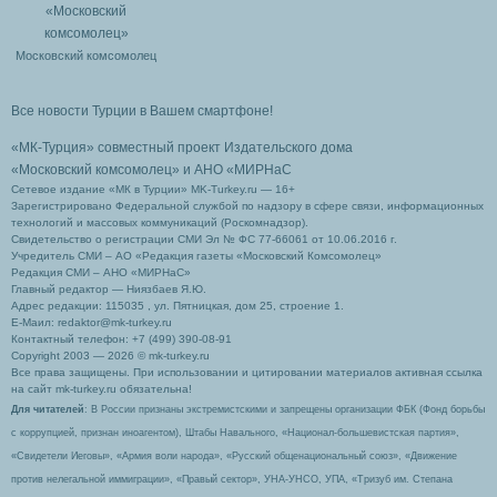
Московский комсомолец
Все новости Турции в Вашем смартфоне!
«МК-Турция» совместный проект Издательского дома
«Московский комсомолец»
и АНО «МИРНаС
Сетевое издание «МК в Турции» MK-Turkey.ru — 16+
Зарегистрировано Федеральной службой по надзору в сфере связи, информационных
технологий и массовых коммуникаций (Роскомнадзор).
Свидетельство о регистрации СМИ Эл № ФС 77-66061 от 10.06.2016 г.
Учредитель СМИ – АО «Редакция газеты «Московский Комсомолец»
Редакция СМИ – АНО «МИРНаС»
Главный редактор — Ниязбаев Я.Ю.
Адрес редакции: 115035 , ул. Пятницкая, дом 25, строение 1.
Е-Маил: redaktor@mk-turkey.ru
Контактный телефон: +7 (499) 390-08-91
Copyright 2003 — 2026 © mk-turkey.ru
Все права защищены. При использовании и цитировании материалов активная ссылка
на сайт mk-turkey.ru обязательна!
Для читателей
: В России признаны экстремистскими и запрещены организации ФБК (Фонд борьбы
с коррупцией, признан иноагентом), Штабы Навального, «Национал-большевистская партия»,
«Свидетели Иеговы», «Армия воли народа», «Русский общенациональный союз», «Движение
против нелегальной иммиграции», «Правый сектор», УНА-УНСО, УПА, «Тризуб им. Степана