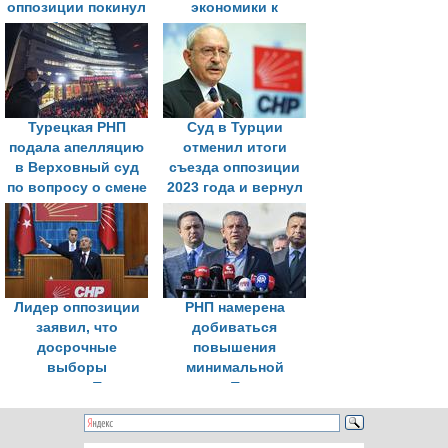
оппозиции покинул
экономики к
штаб-квартиру
внешним
партии в Анкаре
потрясениям
Турецкая РНП
Суд в Турции
подала апелляцию
отменил итоги
в Верховный суд
съезда оппозиции
по вопросу о смене
2023 года и вернул
руководства
прежнее
партии
руководство
Лидер оппозиции
РНП намерена
заявил, что
добиваться
досрочные
повышения
выборы
минимальной
президента Турции
пенсии в Турции до
пройдут осенью
уровня
2027 года
минимальной
зарплаты