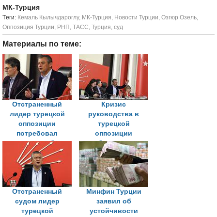
МК-Турция
Tеги:
Кемаль Кылычдароглу
,
МК-Турция
,
Новости Турции
,
Озгюр Озель
,
Оппозиция Турции
,
РНП
,
ТАСС
,
Турция
,
суд
Материалы по теме:
Отстраненный
Кризис
лидер турецкой
руководства в
оппозиции
турецкой
потребовал
оппозиции
провести выборы
углубляется из-за
председателя
споров о
партийном съезде
Отстраненный
Минфин Турции
судом лидер
заявил об
турецкой
устойчивости