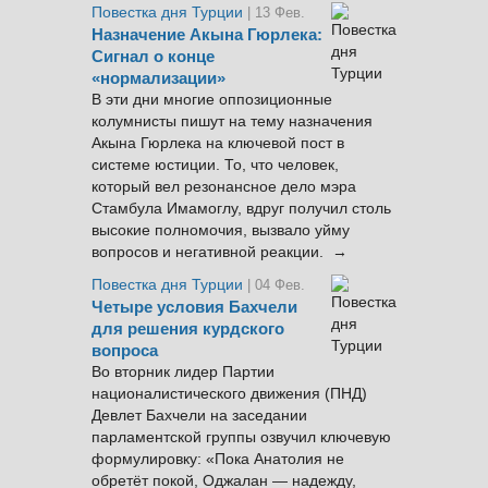
Повестка дня Турции
| 13 Фев.
Назначение Акына Гюрлека:
Сигнал о конце
«нормализации»
В эти дни многие оппозиционные
колумнисты пишут на тему назначения
Акына Гюрлека на ключевой пост в
системе юстиции. То, что человек,
который вел резонансное дело мэра
Стамбула Имамоглу, вдруг получил столь
высокие полномочия, вызвало уйму
вопросов и негативной реакции. →
Повестка дня Турции
| 04 Фев.
Четыре условия Бахчели
для решения курдского
вопроса
Во вторник лидер Партии
националистического движения (ПНД)
Девлет Бахчели на заседании
парламентской группы озвучил ключевую
формулировку: «Пока Анатолия не
обретёт покой, Оджалан — надежду,