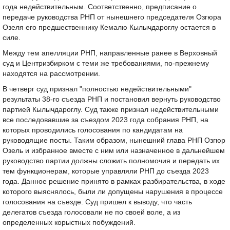
года недействительным. Соответственно, предписание о
передаче руководства РНП от нынешнего председателя Озгюра
Озеля его предшественнику Кемалю Кылычдароглу остается в
силе.
Между тем апелляции РНП, направленные ранее в Верховный
суд и Центризбирком с теми же требованиями, по-прежнему
находятся на рассмотрении.
В четверг суд признал "полностью недействительными"
результаты 38-го съезда РНП и постановил вернуть руководство
партией Кылычдароглу. Суд также признал недействительными
все последовавшие за съездом 2023 года собрания РНП, на
которых проводились голосования по кандидатам на
руководящие посты. Таким образом, нынешний глава РНП Озгюр
Озель и избранное вместе с ним или назначенное в дальнейшем
руководство партии должны сложить полномочия и передать их
тем функционерам, которые управляли РНП до съезда 2023
года. Данное решение принято в рамках разбирательства, в ходе
которого выяснялось, были ли допущены нарушения в процессе
голосования на съезде. Суд пришел к выводу, что часть
делегатов съезда голосовали не по своей воле, а из
определенных корыстных побуждений.