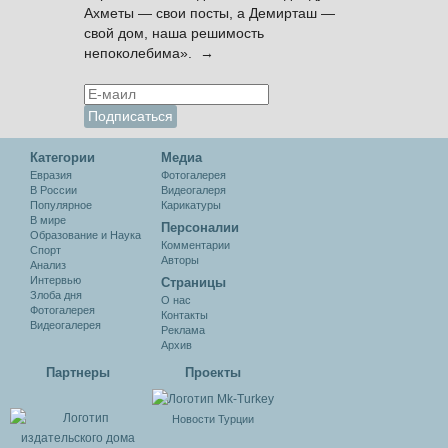
Ахметы — свои посты, а Демирташ —
свой дом, наша решимость
непоколебима». →
Категории
Медиа
Евразия
Фотогалерея
В России
Видеогалеря
Популярное
Карикатуры
В мире
Персоналии
Образование и Наука
Комментарии
Спорт
Авторы
Анализ
Интервью
Cтраницы
Злоба дня
О нас
Фотогалерея
Контакты
Видеогалерея
Реклама
Архив
Партнеры
Проекты
Новости Турции