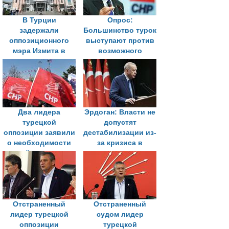
В Турции
Опрос:
задержали
Большинство турок
оппозиционного
выступают против
мэра Измита в
возможного
рамках
возвращения
расследования о
Кылычдароглу
коррупции
через суд
Два лидера
Эрдоган: Власти не
турецкой
допустят
оппозиции заявили
дестабилизации из-
о необходимости
за кризиса в
партийного съезда
оппозиции
для преодоления
кризиса
Отстраненный
Отстраненный
лидер турецкой
судом лидер
оппозиции
турецкой