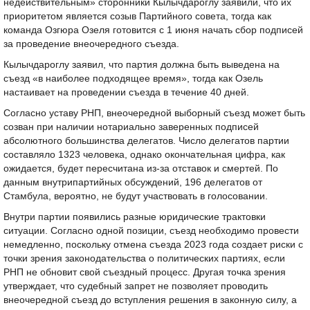
недействительным» сторонники Кылычдароглу заявили, что их
приоритетом является созыв Партийного совета, тогда как
команда Озгюра Озеля готовится с 1 июня начать сбор подписей
за проведение внеочередного съезда.
Кылычдароглу заявил, что партия должна быть выведена на
съезд «в наиболее подходящее время», тогда как Озель
настаивает на проведении съезда в течение 40 дней.
Согласно уставу РНП, внеочередной выборный съезд может быть
созван при наличии нотариально заверенных подписей
абсолютного большинства делегатов. Число делегатов партии
составляло 1323 человека, однако окончательная цифра, как
ожидается, будет пересчитана из-за отставок и смертей. По
данным внутрипартийных обсуждений, 196 делегатов от
Стамбула, вероятно, не будут участвовать в голосовании.
Внутри партии появились разные юридические трактовки
ситуации. Согласно одной позиции, съезд необходимо провести
немедленно, поскольку отмена съезда 2023 года создает риски с
точки зрения законодательства о политических партиях, если
РНП не обновит свой съездный процесс. Другая точка зрения
утверждает, что судебный запрет не позволяет проводить
внеочередной съезд до вступления решения в законную силу, а