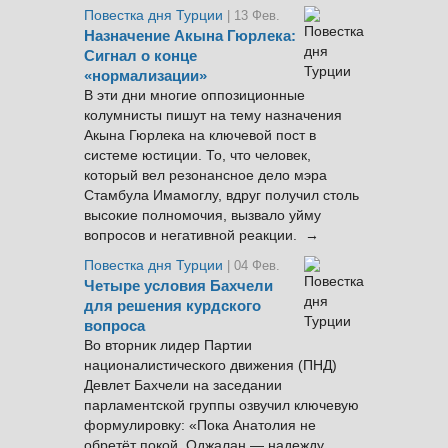
Повестка дня Турции
| 13 Фев.
Назначение Акына Гюрлека:
Сигнал о конце
«нормализации»
В эти дни многие оппозиционные
колумнисты пишут на тему назначения
Акына Гюрлека на ключевой пост в
системе юстиции. То, что человек,
который вел резонансное дело мэра
Стамбула Имамоглу, вдруг получил столь
высокие полномочия, вызвало уйму
вопросов и негативной реакции. →
Повестка дня Турции
| 04 Фев.
Четыре условия Бахчели
для решения курдского
вопроса
Во вторник лидер Партии
националистического движения (ПНД)
Девлет Бахчели на заседании
парламентской группы озвучил ключевую
формулировку: «Пока Анатолия не
обретёт покой, Оджалан — надежду,