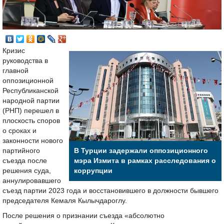
Кризис
руководства в
главной
оппозиционной
Республиканской
народной партии
(РНП) перешел в
плоскость споров
о сроках и
законности нового
партийного
В Турции задержали оппозиционного
съезда после
мэра Измита в рамках расследования о
решения суда,
коррупции
аннулировавшего
съезд партии 2023 года и восстановившего в должности бывшего
председателя Кемаля Кылычдароглу.
После решения о признании съезда «абсолютно