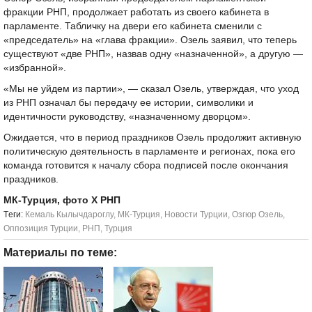
фракции РНП, продолжает работать из своего кабинета в
парламенте. Табличку на двери его кабинета сменили с
«председатель» на «глава фракции». Озель заявил, что теперь
существуют «две РНП», назвав одну «назначенной», а другую —
«избранной».
«Мы не уйдем из партии», — сказал Озель, утверждая, что уход
из РНП означал бы передачу ее истории, символики и
идентичности руководству, «назначенному дворцом».
Ожидается, что в период праздников Озель продолжит активную
политическую деятельность в парламенте и регионах, пока его
команда готовится к началу сбора подписей после окончания
праздников.
МК-Турция, фото Х РНП
Tеги:
Кемаль Кылычдароглу
,
МК-Турция
,
Новости Турции
,
Озгюр Озель
,
Оппозиция Турции
,
РНП
,
Турция
Материалы по теме: