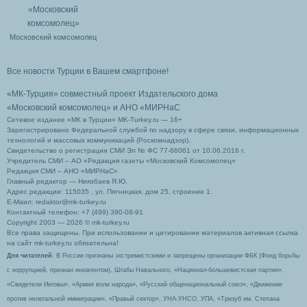
Московский комсомолец
Все новости Турции в Вашем смартфоне!
«МК-Турция» совместный проект Издательского дома
«Московский комсомолец»
и АНО «МИРНаС
Сетевое издание «МК в Турции» MK-Turkey.ru — 16+
Зарегистрировано Федеральной службой по надзору в сфере связи, информационных
технологий и массовых коммуникаций (Роскомнадзор).
Свидетельство о регистрации СМИ Эл № ФС 77-66061 от 10.06.2016 г.
Учредитель СМИ – АО «Редакция газеты «Московский Комсомолец»
Редакция СМИ – АНО «МИРНаС»
Главный редактор — Ниязбаев Я.Ю.
Адрес редакции: 115035 , ул. Пятницкая, дом 25, строение 1.
Е-Маил: redaktor@mk-turkey.ru
Контактный телефон: +7 (499) 390-08-91
Copyright 2003 — 2026 © mk-turkey.ru
Все права защищены. При использовании и цитировании материалов активная ссылка
на сайт mk-turkey.ru обязательна!
Для читателей
: В России признаны экстремистскими и запрещены организации ФБК (Фонд борьбы
с коррупцией, признан иноагентом), Штабы Навального, «Национал-большевистская партия»,
«Свидетели Иеговы», «Армия воли народа», «Русский общенациональный союз», «Движение
против нелегальной иммиграции», «Правый сектор», УНА-УНСО, УПА, «Тризуб им. Степана