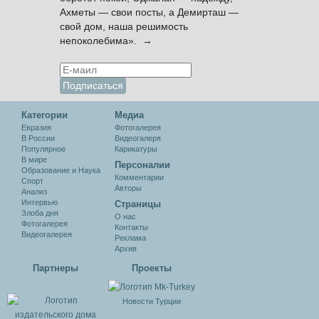
Ахметы — свои посты, а Демирташ —
свой дом, наша решимость
непоколебима». →
Категории
Медиа
Евразия
Фотогалерея
В России
Видеогалеря
Популярное
Карикатуры
В мире
Персоналии
Образование и Наука
Комментарии
Спорт
Авторы
Анализ
Интервью
Cтраницы
Злоба дня
О нас
Фотогалерея
Контакты
Видеогалерея
Реклама
Архив
Партнеры
Проекты
Новости Турции