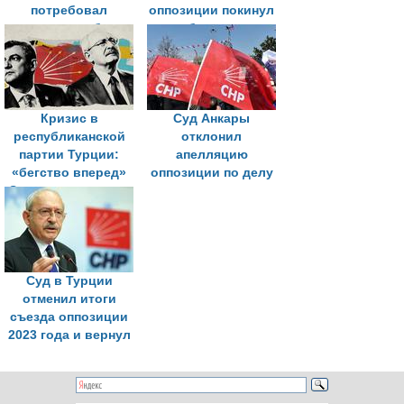
потребовал
оппозиции покинул
провести выборы
штаб-квартиру
председателя
партии в Анкаре
Кризис в
Суд Анкары
республиканской
отклонил
партии Турции:
апелляцию
«бегство вперед»
оппозиции по делу
Эрдогана и раскол
о смене
оппозиции
руководства
Суд в Турции
отменил итоги
съезда оппозиции
2023 года и вернул
прежнее
руководство