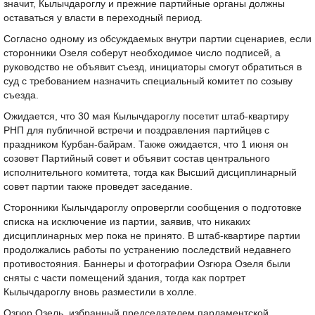
значит, Кылычдароглу и прежние партийные органы должны
оставаться у власти в переходный период.
Согласно одному из обсуждаемых внутри партии сценариев, если
сторонники Озеля соберут необходимое число подписей, а
руководство не объявит съезд, инициаторы смогут обратиться в
суд с требованием назначить специальный комитет по созыву
съезда.
Ожидается, что 30 мая Кылычдароглу посетит штаб-квартиру
РНП для публичной встречи и поздравления партийцев с
праздником Курбан-байрам. Также ожидается, что 1 июня он
созовет Партийный совет и объявит состав центрального
исполнительного комитета, тогда как Высший дисциплинарный
совет партии также проведет заседание.
Сторонники Кылычдароглу опровергли сообщения о подготовке
списка на исключение из партии, заявив, что никаких
дисциплинарных мер пока не принято. В штаб-квартире партии
продолжались работы по устранению последствий недавнего
противостояния. Баннеры и фотографии Озгюра Озеля были
сняты с части помещений здания, тогда как портрет
Кылычдароглу вновь разместили в холле.
Озгюр Озель, избранный председателем парламентской