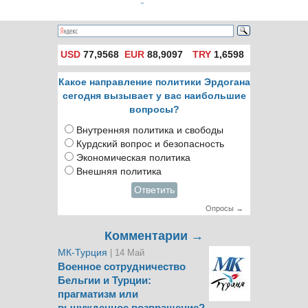
переворота,
разбившегося в
уволили за связи с
марте
сторонниками
Гюлена
USD
77,9568
EUR
88,9097
TRY
1,6598
Какое направление политики Эрдогана
сегодня вызывает у вас наибольшие
вопросы?
Внутренняя политика и свободы
Курдский вопрос и безопасность
Экономическая политика
Внешняя политика
Ответить
Опросы →
Комментарии →
МК-Турция
| 14 Май
Военное сотрудничество
Бельгии и Турции:
прагматизм или