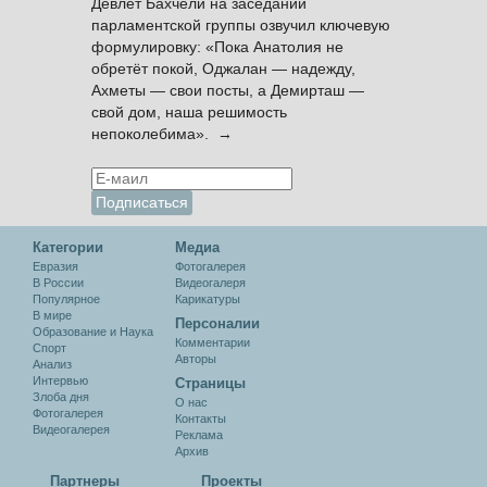
Девлет Бахчели на заседании
парламентской группы озвучил ключевую
формулировку: «Пока Анатолия не
обретёт покой, Оджалан — надежду,
Ахметы — свои посты, а Демирташ —
свой дом, наша решимость
непоколебима». →
Категории
Медиа
Евразия
Фотогалерея
В России
Видеогалеря
Популярное
Карикатуры
В мире
Персоналии
Образование и Наука
Комментарии
Спорт
Авторы
Анализ
Интервью
Cтраницы
Злоба дня
О нас
Фотогалерея
Контакты
Видеогалерея
Реклама
Архив
Партнеры
Проекты