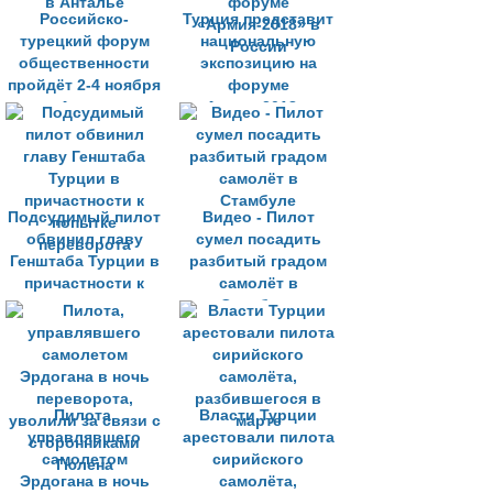
Российско-
Турция представит
турецкий форум
национальную
общественности
экспозицию на
пройдёт 2-4 ноября
форуме
в Анталье
«Армия-2018» в
России
Подсудимый пилот
Видео - Пилот
обвинил главу
сумел посадить
Генштаба Турции в
разбитый градом
причастности к
самолёт в
попытке
Стамбуле
переворота
Пилота,
Власти Турции
управлявшего
арестовали пилота
самолетом
сирийского
Эрдогана в ночь
самолёта,