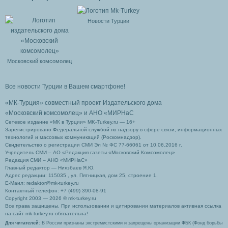
Новости Турции
Московский комсомолец
Все новости Турции в Вашем смартфоне!
«МК-Турция» совместный проект Издательского дома
«Московский комсомолец»
и АНО «МИРНаС
Сетевое издание «МК в Турции» MK-Turkey.ru — 16+
Зарегистрировано Федеральной службой по надзору в сфере связи, информационных
технологий и массовых коммуникаций (Роскомнадзор).
Свидетельство о регистрации СМИ Эл № ФС 77-66061 от 10.06.2016 г.
Учредитель СМИ – АО «Редакция газеты «Московский Комсомолец»
Редакция СМИ – АНО «МИРНаС»
Главный редактор — Ниязбаев Я.Ю.
Адрес редакции: 115035 , ул. Пятницкая, дом 25, строение 1.
Е-Маил: redaktor@mk-turkey.ru
Контактный телефон: +7 (499) 390-08-91
Copyright 2003 — 2026 © mk-turkey.ru
Все права защищены. При использовании и цитировании материалов активная ссылка
на сайт mk-turkey.ru обязательна!
Для читателей
: В России признаны экстремистскими и запрещены организации ФБК (Фонд борьбы