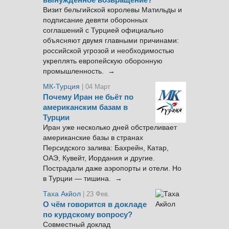
вынужденное возвращение?
Визит бельгийской королевы Матильды и
подписание девяти оборонных
соглашений с Турцией официально
объясняют двумя главными причинами:
российской угрозой и необходимостью
укреплять европейскую оборонную
промышленность. →
МК-Турция
| 04 Март
Почему Иран не бьёт по
американским базам в
Турции
Иран уже несколько дней обстреливает
американские базы в странах
Персидского залива: Бахрейн, Катар,
ОАЭ, Кувейт, Иордания и другие.
Пострадали даже аэропорты и отели. Но
в Турции — тишина. →
Таха Акйол
| 23 Фев.
О чём говорится в докладе
по курдскому вопросу?
Совместный доклад