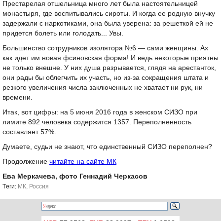
Престарелая отшельница много лет была настоятельницей
монастыря, где воспитывались сироты. И когда ее родную внучку
задержали с наркотиками, она была уверена: за решеткой ей не
придется болеть или голодать... Увы.
Большинство сотрудников изолятора №6 — сами женщины. Ах
как идет им новая фсиновская форма! И ведь некоторые приятны
не только внешне. У них душа разрывается, глядя на арестанток,
они рады бы облегчить их участь, но из-за сокращения штата и
резкого увеличения числа заключенных не хватает ни рук, ни
времени.
Итак, вот цифры: на 5 июня 2016 года в женском СИЗО при
лимите 892 человека содержится 1357. Переполненность
составляет 57%.
Думаете, судьи не знают, что единственный СИЗО переполнен?
Продолжение
читайте на сайте МК
Ева Меркачева, фото Геннадий Черкасов
Tеги:
МК
,
Россия