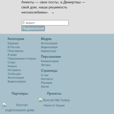
Ахметы — свои посты, а Демирташ —
свой дом, наша решимость
непоколебима». →
Категории
Медиа
Евразия
Фотогалерея
В России
Видеогалеря
Популярное
Карикатуры
В мире
Персоналии
Образование и Наука
Комментарии
Спорт
Авторы
Анализ
Интервью
Cтраницы
Злоба дня
О нас
Фотогалерея
Контакты
Видеогалерея
Реклама
Архив
Партнеры
Проекты
Новости Турции