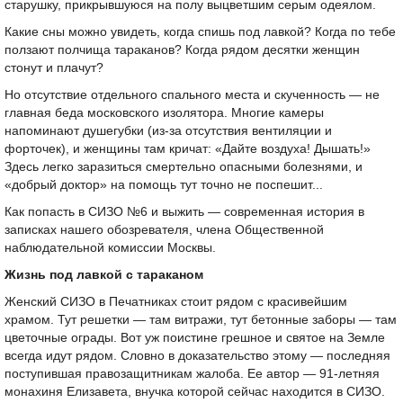
старушку, прикрывшуюся на полу выцветшим серым одеялом.
Какие сны можно увидеть, когда спишь под лавкой? Когда по тебе
ползают полчища тараканов? Когда рядом десятки женщин
стонут и плачут?
Но отсутствие отдельного спального места и скученность — не
главная беда московского изолятора. Многие камеры
напоминают душегубки (из-за отсутствия вентиляции и
форточек), и женщины там кричат: «Дайте воздуха! Дышать!»
Здесь легко заразиться смертельно опасными болезнями, и
«добрый доктор» на помощь тут точно не поспешит...
Как попасть в СИЗО №6 и выжить — современная история в
записках нашего обозревателя, члена Общественной
наблюдательной комиссии Москвы.
Жизнь под лавкой с тараканом
Женский СИЗО в Печатниках стоит рядом с красивейшим
храмом. Тут решетки — там витражи, тут бетонные заборы — там
цветочные ограды. Вот уж поистине грешное и святое на Земле
всегда идут рядом. Словно в доказательство этому — последняя
поступившая правозащитникам жалоба. Ее автор — 91-летняя
монахиня Елизавета, внучка которой сейчас находится в СИЗО.