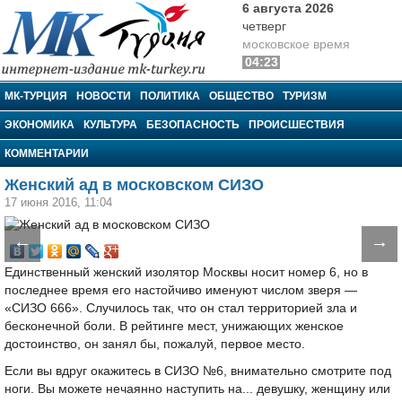
6 августа 2026
четверг
московское время
04:23
МК-Турция
МК-ТУРЦИЯ
НОВОСТИ
ПОЛИТИКА
ОБЩЕСТВО
ТУРИЗМ
ЭКОНОМИКА
КУЛЬТУРА
БЕЗОПАСНОСТЬ
ПРОИСШЕСТВИЯ
КОММЕНТАРИИ
Женский ад в московском СИЗО
17 июня 2016, 11:04
←
→
Единственный женский изолятор Москвы носит номер 6, но в
последнее время его настойчиво именуют числом зверя —
«СИЗО 666». Случилось так, что он стал территорией зла и
бесконечной боли. В рейтинге мест, унижающих женское
достоинство, он занял бы, пожалуй, первое место.
Если вы вдруг окажитесь в СИЗО №6, внимательно смотрите под
ноги. Вы можете нечаянно наступить на... девушку, женщину или