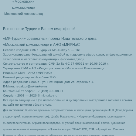
Московский комсомолец
Все новости Турции в Вашем смартфоне!
«МК-Турция» совместный проект Издательского дома
«Московский комсомолец»
и АНО «МИРНаС
Сетевое издание «МК в Турции» MK-Turkey.ru — 16+
Зарегистрировано Федеральной службой по надзору в сфере связи, информационных
технологий и массовых коммуникаций (Роскомнадзор).
Свидетельство о регистрации СМИ Эл № ФС 77-66061 от 10.06.2016 г.
Учредитель СМИ – АО «Редакция газеты «Московский Комсомолец»
Редакция СМИ – АНО «МИРНаС»
Главный редактор — Ниязбаев Я.Ю.
Адрес редакции: 115035 , ул. Пятницкая, дом 25, строение 1.
Е-Маил: redaktor@mk-turkey.ru
Контактный телефон: +7 (499) 390-08-91
Copyright 2003 — 2026 © mk-turkey.ru
Все права защищены. При использовании и цитировании материалов активная ссылка
на сайт mk-turkey.ru обязательна!
Для читателей
: В России признаны экстремистскими и запрещены организации ФБК (Фонд борьбы
с коррупцией, признан иноагентом), Штабы Навального, «Национал-большевистская партия»,
«Свидетели Иеговы», «Армия воли народа», «Русский общенациональный союз», «Движение
против нелегальной иммиграции», «Правый сектор», УНА-УНСО, УПА, «Тризуб им. Степана
Бандеры», «Мизантропик дивижн», «Меджлис крымскотатарского народа», движение