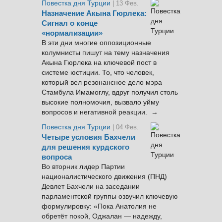
Повестка дня Турции
| 13 Фев.
Назначение Акына Гюрлека:
Сигнал о конце
«нормализации»
В эти дни многие оппозиционные
колумнисты пишут на тему назначения
Акына Гюрлека на ключевой пост в
системе юстиции. То, что человек,
который вел резонансное дело мэра
Стамбула Имамоглу, вдруг получил столь
высокие полномочия, вызвало уйму
вопросов и негативной реакции. →
Повестка дня Турции
| 04 Фев.
Четыре условия Бахчели
для решения курдского
вопроса
Во вторник лидер Партии
националистического движения (ПНД)
Девлет Бахчели на заседании
парламентской группы озвучил ключевую
формулировку: «Пока Анатолия не
обретёт покой, Оджалан — надежду,