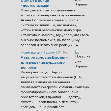
Сигнал о конце
«нормализации»
В эти дни многие оппозиционные
колумнисты пишут на тему назначения
Акына Гюрлека на ключевой пост в
системе юстиции. То, что человек,
который вел резонансное дело мэра
Стамбула Имамоглу, вдруг получил столь
высокие полномочия, вызвало уйму
вопросов и негативной реакции. →
Повестка дня Турции
| 04 Фев.
Четыре условия Бахчели
для решения курдского
вопроса
Во вторник лидер Партии
националистического движения (ПНД)
Девлет Бахчели на заседании
парламентской группы озвучил ключевую
формулировку: «Пока Анатолия не
обретёт покой, Оджалан — надежду,
Ахметы — свои посты, а Демирташ —
свой дом, наша решимость