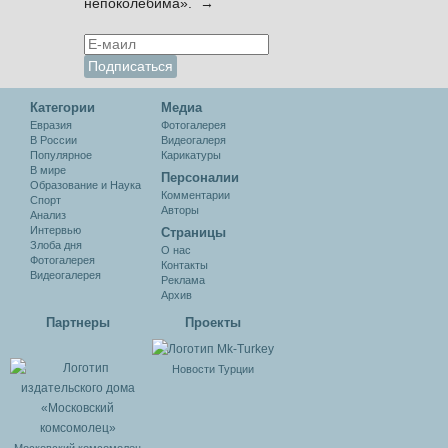
непоколебима». →
Категории
Медиа
Евразия
Фотогалерея
В России
Видеогалеря
Популярное
Карикатуры
В мире
Персоналии
Образование и Наука
Комментарии
Спорт
Авторы
Анализ
Интервью
Cтраницы
Злоба дня
О нас
Фотогалерея
Контакты
Видеогалерея
Реклама
Архив
Партнеры
Проекты
Новости Турции