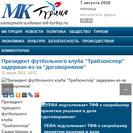
7 августа 2026
пятница
московское время
09:04
МК-Турция
МК-ТУРЦИЯ
НОВОСТИ
ПОЛИТИКА
ОБЩЕСТВО
ТУРИЗМ
ЭКОНОМИКА
КУЛЬТУРА
БЕЗОПАСНОСТЬ
ПРОИСШЕСТВИЯ
КОММЕНТАРИИ
Президент футбольного клуба "Трабзонспор"
задержан из-за "договорняков"
11 июля 2011, 10:57
←
→
Президент
турецкого
футбольного
клуба
"Трабзонспор"
УЕФА подталкивает ТФФ к скорейшему
Садри Шенер и
принятию решения в деле