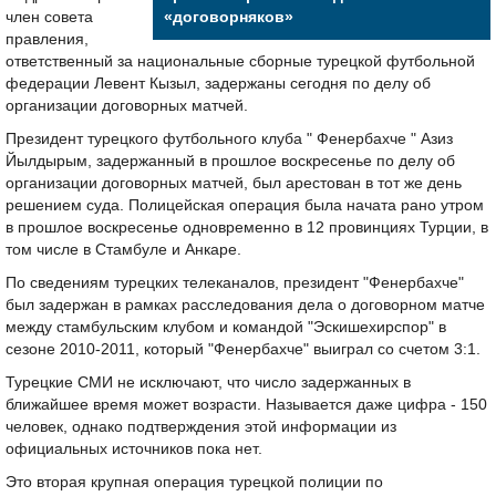
член совета
«договорняков»
правления,
ответственный за национальные сборные турецкой футбольной
федерации Левент Кызыл, задержаны сегодня по делу об
организации договорных матчей.
Президент турецкого футбольного клуба " Фенербахче " Азиз
Йылдырым, задержанный в прошлое воскресенье по делу об
организации договорных матчей, был арестован в тот же день
решением суда. Полицейская операция была начата рано утром
в прошлое воскресенье одновременно в 12 провинциях Турции, в
том числе в Стамбуле и Анкаре.
По сведениям турецких телеканалов, президент "Фенербахче"
был задержан в рамках расследования дела о договорном матче
между стамбульским клубом и командой "Эскишехирспор" в
сезоне 2010-2011, который "Фенербахче" выиграл со счетом 3:1.
Турецкие СМИ не исключают, что число задержанных в
ближайшее время может возрасти. Называется даже цифра - 150
человек, однако подтверждения этой информации из
официальных источников пока нет.
Это вторая крупная операция турецкой полиции по