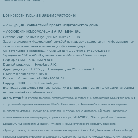
Московский комсомолец
Все новости Турции в Вашем смартфоне!
«МК-Турция» совместный проект Издательского дома
«Московский комсомолец»
и АНО «МИРНаС
Сетевое издание «МК в Турции» MK-Turkey.ru — 16+
Зарегистрировано Федеральной службой по надзору в сфере связи, информационных
технологий и массовых коммуникаций (Роскомнадзор).
Свидетельство о регистрации СМИ Эл № ФС 77-66061 от 10.06.2016 г.
Учредитель СМИ – АО «Редакция газеты «Московский Комсомолец»
Редакция СМИ – АНО «МИРНаС»
Главный редактор — Ниязбаев Я.Ю.
Адрес редакции: 115035 , ул. Пятницкая, дом 25, строение 1.
Е-Маил: redaktor@mk-turkey.ru
Контактный телефон: +7 (499) 390-08-91
Copyright 2003 — 2026 © mk-turkey.ru
Все права защищены. При использовании и цитировании материалов активная ссылка
на сайт mk-turkey.ru обязательна!
Для читателей
: В России признаны экстремистскими и запрещены организации ФБК (Фонд борьбы
с коррупцией, признан иноагентом), Штабы Навального, «Национал-большевистская партия»,
«Свидетели Иеговы», «Армия воли народа», «Русский общенациональный союз», «Движение
против нелегальной иммиграции», «Правый сектор», УНА-УНСО, УПА, «Тризуб им. Степана
Бандеры», «Мизантропик дивижн», «Меджлис крымскотатарского народа», движение
«Артподготовка», общероссийская политическая партия «Воля», АУЕ, батальоны «Азов» и Айдар″.
Признаны террористическими и запрещены: «Движение Талибан», «Имарат Кавказ», «Исламское