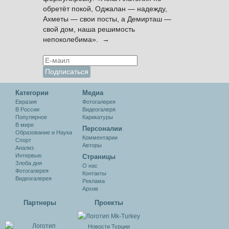
обретёт покой, Оджалан — надежду,
Ахметы — свои посты, а Демирташ —
свой дом, наша решимость
непоколебима». →
Категории
Медиа
Евразия
Фотогалерея
В России
Видеогалеря
Популярное
Карикатуры
В мире
Персоналии
Образование и Наука
Комментарии
Спорт
Авторы
Анализ
Интервью
Cтраницы
Злоба дня
О нас
Фотогалерея
Контакты
Видеогалерея
Реклама
Архив
Партнеры
Проекты
Новости Турции