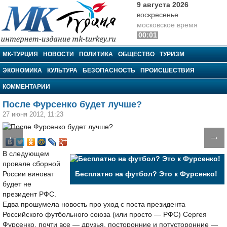
9 августа 2026
воскресенье
московское время
00:01
МК-Турция
МК-ТУРЦИЯ
НОВОСТИ
ПОЛИТИКА
ОБЩЕСТВО
ТУРИЗМ
ЭКОНОМИКА
КУЛЬТУРА
БЕЗОПАСНОСТЬ
ПРОИСШЕСТВИЯ
КОММЕНТАРИИ
После Фурсенко будет лучше?
27 июня 2012, 11:23
←
→
В следующем
провале сборной
России виноват
Бесплатно на футбол? Это к Фурсенко!
будет не
президент РФС.
Едва прошумела новость про уход с поста президента
Российского футбольного союза (или просто — РФС) Сергея
Фурсенко, почти все — друзья, посторонние и потусторонние —