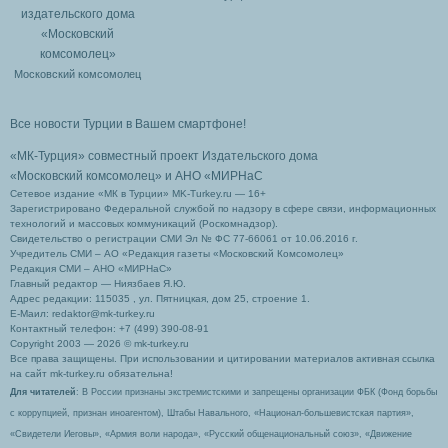
Московский комсомолец
Все новости Турции в Вашем смартфоне!
«МК-Турция» совместный проект Издательского дома
«Московский комсомолец»
и АНО «МИРНаС
Сетевое издание «МК в Турции» MK-Turkey.ru — 16+
Зарегистрировано Федеральной службой по надзору в сфере связи, информационных
технологий и массовых коммуникаций (Роскомнадзор).
Свидетельство о регистрации СМИ Эл № ФС 77-66061 от 10.06.2016 г.
Учредитель СМИ – АО «Редакция газеты «Московский Комсомолец»
Редакция СМИ – АНО «МИРНаС»
Главный редактор — Ниязбаев Я.Ю.
Адрес редакции: 115035 , ул. Пятницкая, дом 25, строение 1.
Е-Маил: redaktor@mk-turkey.ru
Контактный телефон: +7 (499) 390-08-91
Copyright 2003 — 2026 © mk-turkey.ru
Все права защищены. При использовании и цитировании материалов активная ссылка
на сайт mk-turkey.ru обязательна!
Для читателей
: В России признаны экстремистскими и запрещены организации ФБК (Фонд борьбы
с коррупцией, признан иноагентом), Штабы Навального, «Национал-большевистская партия»,
«Свидетели Иеговы», «Армия воли народа», «Русский общенациональный союз», «Движение