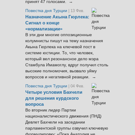
принят 47 голосами. →
Повестка дня Турции
| 13 Фев.
Назначение Акына Гюрлека:
Сигнал о конце
«нормализации»
В эти дни многие оппозиционные
колумнисты пишут на тему назначения
Акына Гюрлека на ключевой пост в
системе юстиции. То, что человек,
который вел резонансное дело мэра
Стамбула Имамоглу, вдруг получил столь
высокие полномочия, вызвало уйму
вопросов и негативной реакции. →
Повестка дня Турции
| 04 Фев.
Четыре условия Бахчели
для решения курдского
вопроса
Во вторник лидер Партии
националистического движения (ПНД)
Девлет Бахчели на заседании
парламентской группы озвучил ключевую
формулировку: «Пока Анатолия не