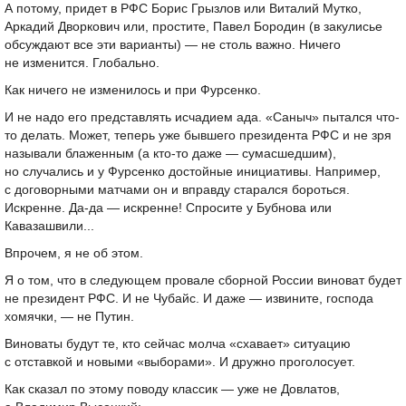
А потому, придет в РФС Борис Грызлов или Виталий Мутко,
Аркадий Дворкович или, простите, Павел Бородин (в закулисье
обсуждают все эти варианты) — не столь важно. Ничего
не изменится. Глобально.
Как ничего не изменилось и при Фурсенко.
И не надо его представлять исчадием ада. «Саныч» пытался что-
то делать. Может, теперь уже бывшего президента РФС и не зря
называли блаженным (а кто-то даже — сумасшедшим),
но случались и у Фурсенко достойные инициативы. Например,
с договорными матчами он и вправду старался бороться.
Искренне. Да-да — искренне! Спросите у Бубнова или
Кавазашвили...
Впрочем, я не об этом.
Я о том, что в следующем провале сборной России виноват будет
не президент РФС. И не Чубайс. И даже — извините, господа
хомячки, — не Путин.
Виноваты будут те, кто сейчас молча «схавает» ситуацию
с отставкой и новыми «выборами». И дружно проголосует.
Как сказал по этому поводу классик — уже не Довлатов,