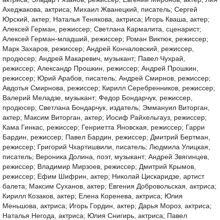
Ахеджакова, актриса; Михаил Жванецкий, писатель; Сергей
Юрский, актер; Наталья Тенякова, актриса; Игорь Кваша, актер;
Алексей Герман, режиссер; Светлана Кармалита, сценарист;
Алексей Герман-младший, режиссер; Роман Виктюк, режиссер;
Марк Захаров, режиссер; Андрей Кончаловский, режиссер,
продюсер; Андрей Макаревич, музыкант; Павел Чухрай,
режиссер; Александр Прошкин, режиссер; Андрей Прошкин,
режиссер; Юрий Арабов, писатель; Андрей Смирнов, режиссер;
Авдотья Смирнова, режиссер; Кирилл Серебренников, режиссер;
Валерий Меладзе, музыкант; Федор Бондарчук, режиссер,
продюсер; Светлана Бондарчук, издатель; Эммануил Виторган,
актер; Максим Виторган, актер; Иосиф Райхельгауз, режиссер;
Кама Гинкас, режиссер; Генриетта Яновская, режиссер; Гарри
Бардин, режиссер; Павел Бардин, режиссер; Дмитрий Бертман,
режиссер; Григорий Чхартишвили, писатель; Людмила Улицкая,
писатель; Вероника Долина, поэт, музыкант; Андрей Звягинцев,
режиссер; Владимир Мирзоев, режиссер; Дмитрий Крымов,
режиссер; Ефим Шифрин, актер; Николай Цискаридзе, артист
балета; Максим Суханов, актер; Евгения Добровольская, актриса;
Кирилл Козаков, актер; Елена Коренева, актриса; Юлия
Меньшова, актриса; Игорь Гордин, актер; Дарья Мороз, актриса;
Наталья Негода, актриса; Юлия Снигирь, актриса; Павел