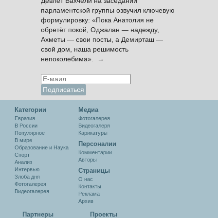
Девлет Бахчели на заседании
парламентской группы озвучил ключевую
формулировку: «Пока Анатолия не
обретёт покой, Оджалан — надежду,
Ахметы — свои посты, а Демирташ —
свой дом, наша решимость
непоколебима». →
Категории
Медиа
Евразия
Фотогалерея
В России
Видеогалеря
Популярное
Карикатуры
В мире
Персоналии
Образование и Наука
Комментарии
Спорт
Авторы
Анализ
Интервью
Cтраницы
Злоба дня
О нас
Фотогалерея
Контакты
Видеогалерея
Реклама
Архив
Партнеры
Проекты