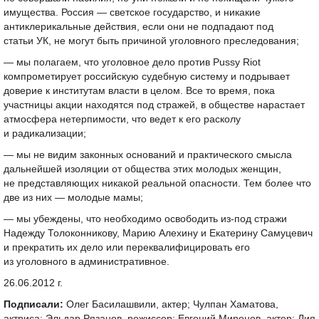
имущества. Россия — светское государство, и никакие
антиклерикальные действия, если они не подпадают под
статьи УК, не могут быть причиной уголовного преследования;
— мы полагаем, что уголовное дело против Pussy Riot
компрометирует российскую судебную систему и подрывает
доверие к институтам власти в целом. Все то время, пока
участницы акции находятся под стражей, в обществе нарастает
атмосфера нетерпимости, что ведет к его расколу
и радикализации;
— мы не видим законных оснований и практического смысла
дальнейшей изоляции от общества этих молодых женщин,
не представляющих никакой реальной опасности. Тем более что
две из них — молодые мамы;
— мы убеждены, что необходимо освободить из-под стражи
Надежду Толоконникову, Марию Алехину и Екатерину Самуцевич
и прекратить их дело или переквалифицировать его
из уголовного в административное.
26.06.2012 г.
Подписали:
Олег Басилашвили, актер; Чулпан Хаматова,
актриса; Эльдар Рязанов, режиссер; Евгений Миронов, актер; Лия