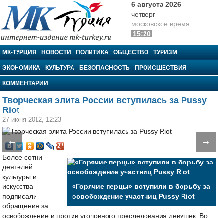
6 августа 2026
четверг
московское время
15:20
МК-Турция
МК-ТУРЦИЯ
НОВОСТИ
ПОЛИТИКА
ОБЩЕСТВО
ТУРИЗМ
ЭКОНОМИКА
КУЛЬТУРА
БЕЗОПАСНОСТЬ
ПРОИСШЕСТВИЯ
КОММЕНТАРИИ
Творческая элита России вступилась за Pussy
Riot
27 июня 2012, 12:23
←
→
Более сотни
деятелей
культуры и
искусства
«Горячие перцы» вступили в борьбу за
подписали
освобождение участниц Pussy Riot
обращение за
освобождение и против уголовного преследования девушек. Во