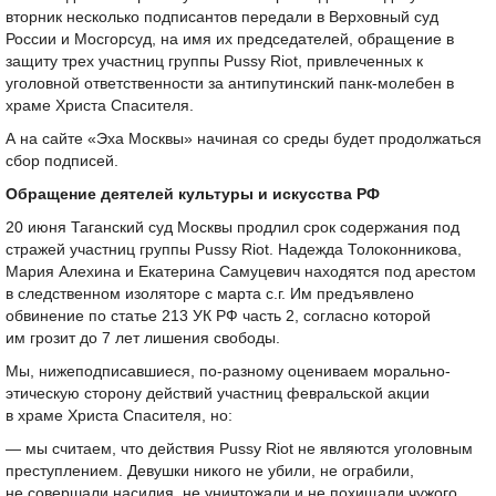
вторник несколько подписантов передали в Верховный суд
России и Мосгорсуд, на имя их председателей, обращение в
защиту трех участниц группы Pussy Riot, привлеченных к
уголовной ответственности за антипутинский панк-молебен в
храме Христа Спасителя.
А на сайте «Эха Москвы» начиная со среды будет продолжаться
сбор подписей.
Обращение деятелей культуры и искусства РФ
20 июня Таганский суд Москвы продлил срок содержания под
стражей участниц группы Pussy Riot. Надежда Толоконникова,
Мария Алехина и Екатерина Самуцевич находятся под арестом
в следственном изоляторе с марта с.г. Им предъявлено
обвинение по статье 213 УК РФ часть 2, согласно которой
им грозит до 7 лет лишения свободы.
Мы, нижеподписавшиеся, по-разному оцениваем морально-
этическую сторону действий участниц февральской акции
в храме Христа Спасителя, но:
— мы считаем, что действия Pussy Riot не являются уголовным
преступлением. Девушки никого не убили, не ограбили,
не совершали насилия, не уничтожали и не похищали чужого