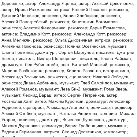
Деревянко, актер; Александр Яценко, актер; Алексей Девотченко,
актер; Ирина Рахманова, актриса; Евгений Писарев, режиссер;
Дмитрий Черняков, режиссер; Борис Хлебников, режиссер;
Алексей Попогребский, режиссер; Константин Богомолов,
режиссер; Алексей Федорченко, режиссер; Дарья Екамасова,
актриса; Владимир Котт, режиссер; Александр Котт, режиссер;
Анна Меликян, режиссер; Ольга Дыховичная, актриса, режиссер;
Ангелина Никонова, режиссер; Полина Осетинская, музыкант;
Елена Гремина, драматург; Сергей Шаргунов, писатель; Дмитрий
Быков, писатель; Виктор Шендерович, писатель; Елена Райская,
драматург; Лев Рубинштейн, поэт; Виталий Манский, режиссер;
Марина Разбежкина, режиссер; Кирилл Разлогов, историк кино;
Александр Зельдович, режиссер, сценарист; Николай Лебедев,
режиссер; Диана Арбенина, музыкант; Глеб Самойлов, музыкант;
Алексей Романов, музыкант; Лева Би-2, музыкант; Рома Зверь,
музыкант; Леонид Барац, актер; Сергей Петрейков, актер;
Ростислав Хайт, актер; Максим Курочкин, драматург; Александр
Родионов, сценарист; Александр Атанесян, режиссер, продюсер;
Алексей Стеблев, музыкант; Наталья Рюрикова, галерист; Михаил
Угаров, режиссер, драматург; Вячеслав Дурненков, драматург;
Михаил Дурненков, драматург; Борис Гребенщиков, музыкант;
Евдокия Германова, актриса; Леонид Десятников, композитор;