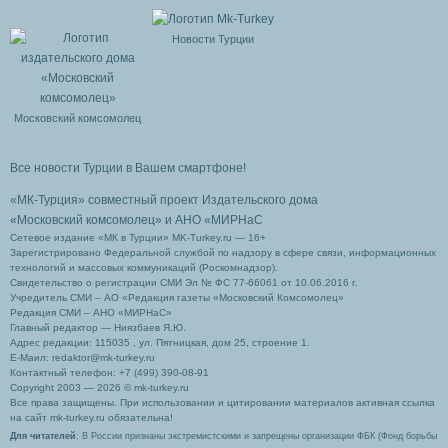
Новости Турции
Московский комсомолец
Все новости Турции в Вашем смартфоне!
«МК-Турция» совместный проект Издательского дома
«Московский комсомолец»
и АНО «МИРНаС
Сетевое издание «МК в Турции» MK-Turkey.ru — 16+
Зарегистрировано Федеральной службой по надзору в сфере связи, информационных
технологий и массовых коммуникаций (Роскомнадзор).
Свидетельство о регистрации СМИ Эл № ФС 77-66061 от 10.06.2016 г.
Учредитель СМИ – АО «Редакция газеты «Московский Комсомолец»
Редакция СМИ – АНО «МИРНаС»
Главный редактор — Ниязбаев Я.Ю.
Адрес редакции: 115035 , ул. Пятницкая, дом 25, строение 1.
Е-Маил: redaktor@mk-turkey.ru
Контактный телефон: +7 (499) 390-08-91
Copyright 2003 — 2026 © mk-turkey.ru
Все права защищены. При использовании и цитировании материалов активная ссылка
на сайт mk-turkey.ru обязательна!
Для читателей
: В России признаны экстремистскими и запрещены организации ФБК (Фонд борьбы