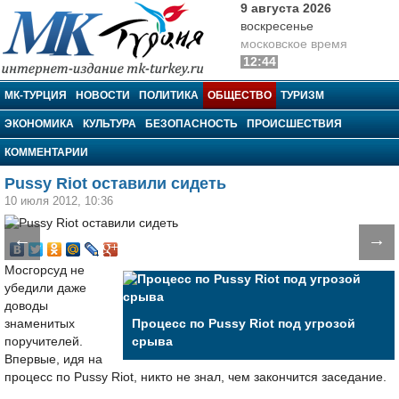
9 августа 2026
воскресенье
московское время
12:44
МК-Турция
МК-ТУРЦИЯ
НОВОСТИ
ПОЛИТИКА
ОБЩЕСТВО
ТУРИЗМ
ЭКОНОМИКА
КУЛЬТУРА
БЕЗОПАСНОСТЬ
ПРОИСШЕСТВИЯ
КОММЕНТАРИИ
Pussy Riot оставили сидеть
10 июля 2012, 10:36
←
→
Мосгорсуд не
убедили даже
доводы
знаменитых
Процесс по Pussy Riot под угрозой
поручителей.
срыва
Впервые, идя на
процесс по Pussy Riot, никто не знал, чем закончится заседание.