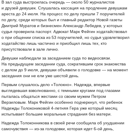
В зал суда выстроилась очередь — около 50 журналистов
и друзей девушек. Слушалась кассация на продление девушкам
ареста до 24 июля. На процесс по делу пришли 7 поручителей
по делу, среди которых был и главный редактор Новой газеты
Дмитрий Муратов и бизнесмен Александр Лебедев, у которых
судья проверила паспорт. Адвокат Марк Фейгин ходатайствовал
о при общении списка из 53 поручителей, но судья удовлетворил
ходатайство лишь частично и приобщил лишь тех, кто
присутствовали в зале лично.
Девушки наблюдали за заседанием суда по видеосвязи.
На предыдущем заседании суда, сократившим срок знакомства
с делом до 9 июля, девушки объявили о голодовке — на момент
заседания они не ели уже шестой день.
Первым слушалось дело «Толокно». Надежда, впервые
выглядевшая взволнованно, с темными кругами под глазами
пыталась общаться жестами со своим мужем Петром
Верзиловым. Марк Фейгин особенно подчеркнул, что ребенок
Надежды Толокониковой 4-летняя Гера уже который месяц
испытывает большие моральные страдания без матери.
Надежда Толоконникова в своей речи сообщила об ухудшении
самочувствия — из-за голодовки, которая идет
6-ой
день,