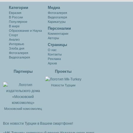
Категории
Медиа
Евразия
Фотогалерея
В России
Видеогалеря
Популярное
Карикатуры
В мире
Персоналии
Образование и Наука
Комментарии
Спорт
Авторы
Анализ
Интервью
Cтраницы
Злоба дня
О нас
Фотогалерея
Контакты
Видеогалерея
Реклама
Архив
Партнеры
Проекты
Новости Турции
Московский комсомолец
Все новости Турции в Вашем смартфоне!