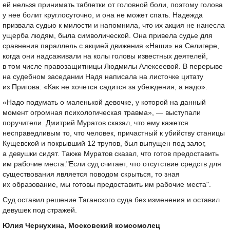
ей нельзя принимать таблетки от головной боли, поэтому голова
у нее болит круглосуточно, и она не может спать. Надежда
призвала судью к милости и напомнила, что их акция не нанесла
ущерба людям, была символической. Она привела судье для
сравнения параллель с акцией движения «Наши» на Селигере,
когда они надсаживали на колы головы известных деятелей,
в том числе правозащитницы Людмилы Алексеевой. В перерыве
на судебном заседании Надя написала на листочке цитату
из Пригова: «Как не хочется садится за убеждения, а надо».
«Надо подумать о маленькой девочке, у которой на данный
момент огромная психологическая травма», — выступали
поручители. Дмитрий Муратов сказал, что ему кажется
несправедливым то, что человек, причастный к убийству станицы
Кущевской и покрывший 12 трупов, был выпущен под залог,
а девушки сидят. Также Муратов сказал, что готов предоставить
им рабочие места:"Если суд считает, что отсутствие средств для
существования является поводом скрыться, то зная
их образование, мы готовы предоставить им рабочие места".
Суд оставил решение Таганского суда без изменения и оставил
девушек под стражей.
Юлия Чернухина, Московский комсомолец