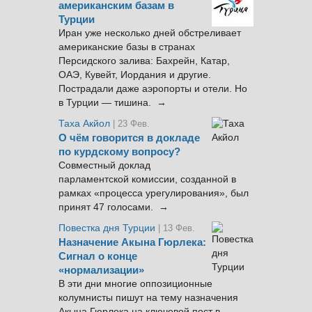
американским базам в
Турции
Иран уже несколько дней обстреливает
американские базы в странах
Персидского залива: Бахрейн, Катар,
ОАЭ, Кувейт, Иордания и другие.
Пострадали даже аэропорты и отели. Но
в Турции — тишина. →
Таха Акйол
| 23 Фев.
О чём говорится в докладе
по курдскому вопросу?
Совместный доклад
парламентской комиссии, созданной в
рамках «процесса урегулирования», был
принят 47 голосами. →
Повестка дня Турции
| 13 Фев.
Назначение Акына Гюрлека:
Сигнал о конце
«нормализации»
В эти дни многие оппозиционные
колумнисты пишут на тему назначения
Акына Гюрлека на ключевой пост в