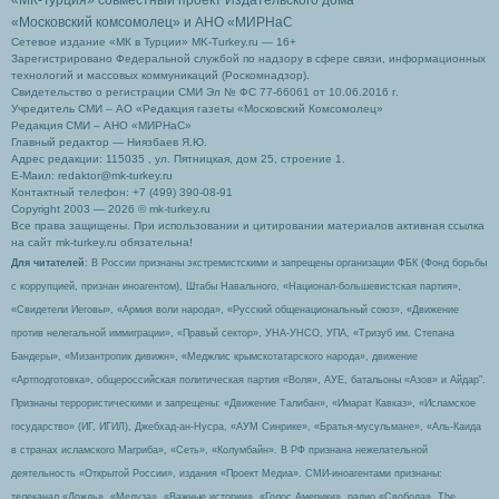
«МК-Турция» совместный проект Издательского дома
«Московский комсомолец»
и АНО «МИРНаС
Сетевое издание «МК в Турции» MK-Turkey.ru — 16+
Зарегистрировано Федеральной службой по надзору в сфере связи, информационных
технологий и массовых коммуникаций (Роскомнадзор).
Свидетельство о регистрации СМИ Эл № ФС 77-66061 от 10.06.2016 г.
Учредитель СМИ – АО «Редакция газеты «Московский Комсомолец»
Редакция СМИ – АНО «МИРНаС»
Главный редактор — Ниязбаев Я.Ю.
Адрес редакции: 115035 , ул. Пятницкая, дом 25, строение 1.
Е-Маил: redaktor@mk-turkey.ru
Контактный телефон: +7 (499) 390-08-91
Copyright 2003 — 2026 © mk-turkey.ru
Все права защищены. При использовании и цитировании материалов активная ссылка
на сайт mk-turkey.ru обязательна!
Для читателей
: В России признаны экстремистскими и запрещены организации ФБК (Фонд борьбы
с коррупцией, признан иноагентом), Штабы Навального, «Национал-большевистская партия»,
«Свидетели Иеговы», «Армия воли народа», «Русский общенациональный союз», «Движение
против нелегальной иммиграции», «Правый сектор», УНА-УНСО, УПА, «Тризуб им. Степана
Бандеры», «Мизантропик дивижн», «Меджлис крымскотатарского народа», движение
«Артподготовка», общероссийская политическая партия «Воля», АУЕ, батальоны «Азов» и Айдар″.
Признаны террористическими и запрещены: «Движение Талибан», «Имарат Кавказ», «Исламское
государство» (ИГ, ИГИЛ), Джебхад-ан-Нусра, «АУМ Синрике», «Братья-мусульмане», «Аль-Каида
в странах исламского Магриба», «Сеть», «Колумбайн». В РФ признана нежелательной
деятельность «Открытой России», издания «Проект Медиа». СМИ-иноагентами признаны:
телеканал «Дождь», «Медуза», «Важные истории», «Голос Америки», радио «Свобода», The