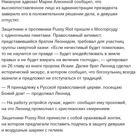
Накануне адвокат Марии Алехиной сообщил, что
высокопоставленное лицо из администрации президента
заверило его в положительном решении дела, и девушек
отпустят.
Защитники и противники Pussy Riot пришли к Мосгорсуду
с одиночными пикетами. Православный активист,
представившийся братом Леонидом, требовал для участниц
группы смертной казни: «Если нечестивый будет помилован,
то не научится он правде — будет злодействовать в земле
правых и не будет взирать на величие господа», — цитировал
он 26 главу из книги пророка Исаии. Далее брат Леонид сделал
исторический экскурс, в котором сообщил, что богохульниц всегда
казнили и предложил не отступаться от традиций.
— Я принадлежу к Русской православной церкви, посещаю
Божий дом! — продолжал Леонид.
— На работу устройся лучше, идиот- сообщил ему прохожий,
на это Леонид промолчал с христианских смирением.
Защитники Pussy Riot принесли с собой оранжевый зонтик,
на котором предлагали поставить подпись в защиту девушек
и воздушные шарики с гелием.