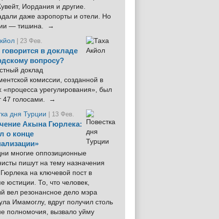
увейт, Иордания и другие.
дали даже аэропорты и отели. Но
ции — тишина. →
Акйол
| 23 Фев.
 говорится в докладе
рдскому вопросу?
стный доклад
ентской комиссии, созданной в
х «процесса урегулирования», был
т 47 голосами. →
тка дня Турции
| 13 Фев.
чение Акына Гюрлека:
л о конце
ализации»
 дни многие оппозиционные
нисты пишут на тему назначения
Гюрлека на ключевой пост в
е юстиции. То, что человек,
ый вел резонансное дело мэра
ла Имамоглу, вдруг получил столь
ие полномочия, вызвало уйму