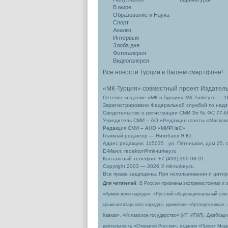
В мире
Образование и Наука
Спорт
Анализ
Интервью
Злоба дня
Фотогалерея
Видеогалерея
Все новости Турции в Вашем смартфоне!
«МК-Турция» совместный проект Издател
Сетевое издание «МК в Турции» MK-Turkey.ru — 1
Зарегистрировано Федеральной службой по надзо
Свидетельство о регистрации СМИ Эл № ФС 77-66
Учредитель СМИ – АО «Редакция газеты «Москов
Редакция СМИ – АНО «МИРНаС»
Главный редактор — Ниязбаев Я.Ю.
Адрес редакции: 115035 , ул. Пятницкая, дом 25, 
Е-Маил: redaktor@mk-turkey.ru
Контактный телефон: +7 (499) 390-08-91
Copyright 2003 — 2026 © mk-turkey.ru
Все права защищены. При использовании и цитиро
Для читателей
: В России признаны экстремистскими и 
«Армия воли народа», «Русский общенациональный сою
крымскотатарского народа», движение «Артподготовка»,
Кавказ», «Исламское государство» (ИГ, ИГИЛ), Джебхад
деятельность «Открытой России», издания «Проект Меди