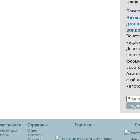
вопро
Повес
Четыр
для р
вопро
Во вто
нацио
Девлет
парла
форму
обрет
Ахмет
свой 
непок
ерсоналии
Cтраницы
Партнеры
Пр
омментарии
О нас
вторы
Контакты
Новос
Реклама