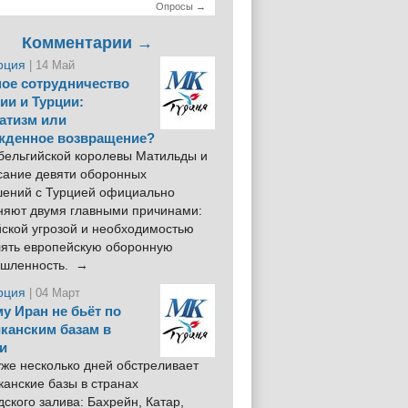
Опросы →
Комментарии →
рция
| 14 Май
ое сотрудничество
ии и Турции:
атизм или
жденное возвращение?
 бельгийской королевы Матильды и
сание девяти оборонных
шений с Турцией официально
няют двумя главными причинами:
йской угрозой и необходимостью
лять европейскую оборонную
шленность. →
рция
| 04 Март
у Иран не бьёт по
канским базам в
и
же несколько дней обстреливает
анские базы в странах
ского залива: Бахрейн, Катар,