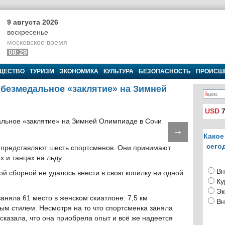
9 августа 2026
воскресенье
московское время
08:29
ЩЕСТВО
ТУРИЗМ
ЭКОНОМИКА
КУЛЬТУРА
БЕЗОПАСНОСТЬ
ПРОИСШ
 безмедальное «заклятие» на Зимней
USD
7
→
Какое
сего
 представляют шесть спортсменов. Они принимают
х и танцах на льду.
Вн
й сборной не удалось внести в свою копилку ни одной
Ку
Эк
аняла 61 место в женском скиатлоне: 7,5 км
Вн
ным стилем. Несмотря на то что спортсменка заняла
сказала, что она приобрела опыт и всё же надеется