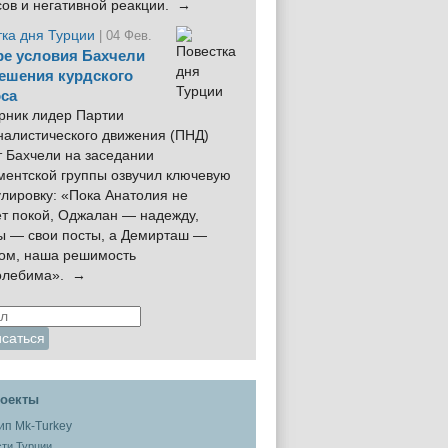
сов и негативной реакции. →
тка дня Турции
| 04 Фев.
е условия Бахчели
ешения курдского
са
рник лидер Партии
налистического движения (ПНД)
 Бахчели на заседании
ментской группы озвучил ключевую
лировку: «Пока Анатолия не
ёт покой, Оджалан — надежду,
ы — свои посты, а Демирташ —
дом, наша решимость
олебима». →
оекты
ти Турции