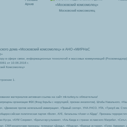
Архив
Московский комсомолец
ьского дома
«Московский комсомолец»
и АНО «МИРНаС
6+
ру в сфере связи, информационных технологий и массовых коммуникаций (Роскомнадзор)
061 от 10.06.2016 г.
ский Комсомолец»
строение 1.
вании материалов активная ссылка на сайт mk-turkey.ru обязательна!
запрещены организации ФБК (Фонд борьбы с коррупцией, признан иноагентом), Штабы Навального, «На
з», «Движение против нелегальной иммиграции», «Правый сектор», УНА-УНСО, УПА, «Тризуб им. Сте
 общероссийская политическая партия «Воля», АУЕ, батальоны «Азов» и Айдар″. Признаны террорист
-ан-Нусра, «АУМ Синрике», «Братья-мусульмане», «Аль-Каида в странах исламского Магриба», «Сеть»
а». СМИ-иноагентами признаны: телеканал «Дождь», «Медуза», «Важные истории», «Голос Америки», 