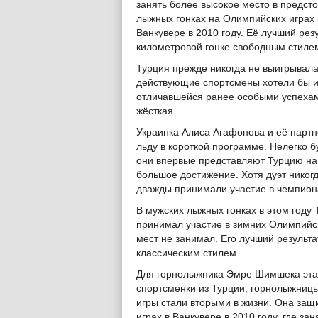
занять более высокое место в предст
лыжных гонках на Олимпийских играх в
Ванкувере в 2010 году. Её лучший рез
километровой гонке свободным стиле
Турция прежде никогда не выигрывала
действующие спортсмены хотели бы из
отличавшейся ранее особыми успехам
жёсткая.
Украинка Алиса Агафонова и её партн
льду в короткой программе. Нелегко б
они впервые представляют Турцию на 
большое достижение. Хотя дуэт никог
дважды принимали участие в чемпион
В мужских лыжных гонках в этом году
принимал участие в зимних Олимпийски
мест не занимал. Его лучший результ
классическим стилем.
Для горнолыжника Эмре Шимшека эта
спортсменки из Турции, горнолыжницы
игры стали вторыми в жизни. Она за
играх в Ванкувере в 2010 году, где за