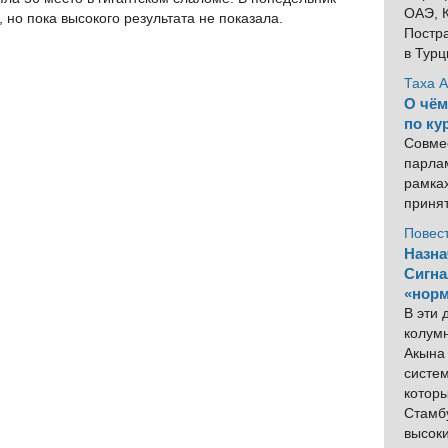
ОАЭ, К
 но пока высокого результата не показала.
Постра
в Тур
Таха 
О чём
по ку
Совме
парлам
рамка
приня
Повес
Назна
Сигна
«норм
В эти
колум
Акына 
систем
котор
Стамбу
высок