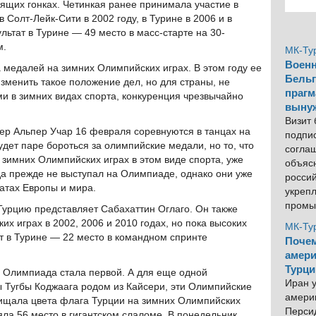
оящих гонках. Четинкая ранее принимала участие в
 Солт-Лейк-Сити в 2002 году, в Турине в 2006 и в
ультат в Турине — 49 место в масс-старте на 30-
м.
МК-Ту
Военн
 медалей на зимних Олимпийских играх. В этом году ее
Бельг
менить такое положение дел, но для страны, не
прагм
и в зимних видах спорта, конкуренция чрезвычайно
выну
Визит
ер Альпер Учар 16 февраля соревнуются в танцах на
подпи
удет паре бороться за олимпийские медали, но то, что
согла
зимних Олимпийских играх в этом виде спорта, уже
объяс
да прежде не выступал на Олимпиаде, однако они уже
росси
атах Европы и мира.
укреп
промы
 Турцию представляет Сабахаттин Оглаго. Он также
х играх в 2002, 2006 и 2010 годах, но пока высоких
МК-Ту
ат в Турине — 22 место в командном спринте
Почем
амери
Турци
 Олимпиада стала первой. А для еще одной
Иран у
 Тугбы Коджаага родом из Кайсери, эти Олимпийские
америк
щищала цвета флага Турции на зимних Олимпийских
Персид
няла 56 место в гигантском слаломе. В понедельник