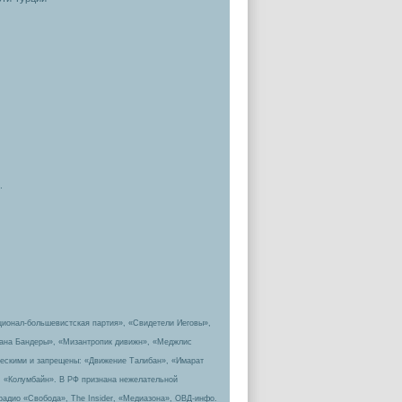
.
ционал-большевистская партия», «Свидетели Иеговы»,
пана Бандеры», «Мизантропик дивижн», «Меджлис
ическими и запрещены: «Движение Талибан», «Имарат
, «Колумбайн». В РФ признана нежелательной
радио «Свобода», The Insider, «Медиазона», ОВД-инфо.