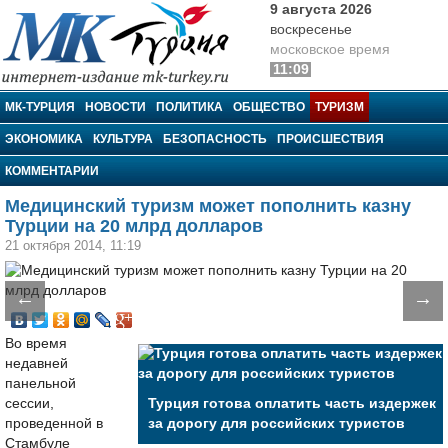
9 августа 2026
воскресенье
московское время
11:09
МК-Турция
МК-ТУРЦИЯ
НОВОСТИ
ПОЛИТИКА
ОБЩЕСТВО
ТУРИЗМ
ЭКОНОМИКА
КУЛЬТУРА
БЕЗОПАСНОСТЬ
ПРОИСШЕСТВИЯ
КОММЕНТАРИИ
Медицинский туризм может пополнить казну
Турции на 20 млрд долларов
21 октября 2014, 11:19
←
→
Во время
недавней
панельной
сессии,
Турция готова оплатить часть издержек
проведенной в
за дорогу для российских туристов
Стамбуле