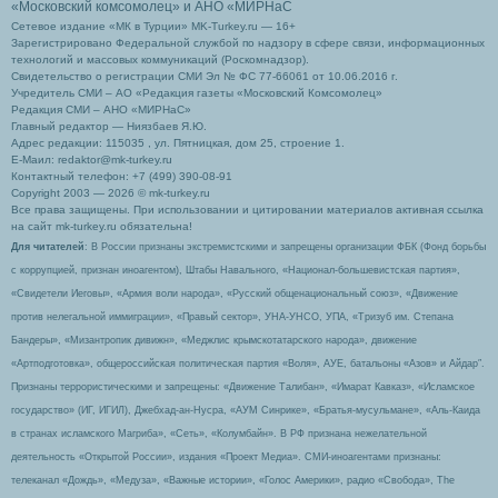
«Московский комсомолец»
и АНО «МИРНаС
Сетевое издание «МК в Турции» MK-Turkey.ru — 16+
Зарегистрировано Федеральной службой по надзору в сфере связи, информационных
технологий и массовых коммуникаций (Роскомнадзор).
Свидетельство о регистрации СМИ Эл № ФС 77-66061 от 10.06.2016 г.
Учредитель СМИ – АО «Редакция газеты «Московский Комсомолец»
Редакция СМИ – АНО «МИРНаС»
Главный редактор — Ниязбаев Я.Ю.
Адрес редакции: 115035 , ул. Пятницкая, дом 25, строение 1.
Е-Маил: redaktor@mk-turkey.ru
Контактный телефон: +7 (499) 390-08-91
Copyright 2003 — 2026 © mk-turkey.ru
Все права защищены. При использовании и цитировании материалов активная ссылка
на сайт mk-turkey.ru обязательна!
Для читателей
: В России признаны экстремистскими и запрещены организации ФБК (Фонд борьбы
с коррупцией, признан иноагентом), Штабы Навального, «Национал-большевистская партия»,
«Свидетели Иеговы», «Армия воли народа», «Русский общенациональный союз», «Движение
против нелегальной иммиграции», «Правый сектор», УНА-УНСО, УПА, «Тризуб им. Степана
Бандеры», «Мизантропик дивижн», «Меджлис крымскотатарского народа», движение
«Артподготовка», общероссийская политическая партия «Воля», АУЕ, батальоны «Азов» и Айдар″.
Признаны террористическими и запрещены: «Движение Талибан», «Имарат Кавказ», «Исламское
государство» (ИГ, ИГИЛ), Джебхад-ан-Нусра, «АУМ Синрике», «Братья-мусульмане», «Аль-Каида
в странах исламского Магриба», «Сеть», «Колумбайн». В РФ признана нежелательной
деятельность «Открытой России», издания «Проект Медиа». СМИ-иноагентами признаны:
телеканал «Дождь», «Медуза», «Важные истории», «Голос Америки», радио «Свобода», The