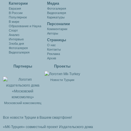
Категории
Медиа
Евразия
Фотогалерея
В России
Видеогалеря
Популярное
Карикатуры
В мире
Персоналии
Образование и Наука
Комментарии
Спорт
Авторы
Анализ
Интервью
Cтраницы
Злоба дня
О нас
Фотогалерея
Контакты
Видеогалерея
Реклама
Архив
Партнеры
Проекты
Новости Турции
Московский комсомолец
Все новости Турции в Вашем смартфоне!
«МК-Турция» совместный проект Издательского дома