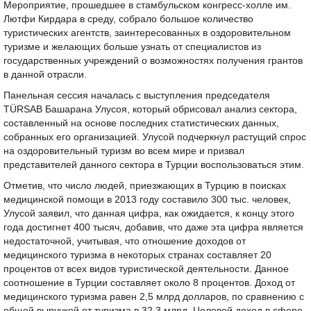
Мероприятие, прошедшее в стамбульском конгресс-холле им.
Лютфи Кирдара в среду, собрало большое количество
туристических агентств, заинтересованных в оздоровительном
туризме и желающих больше узнать от специалистов из
государственных учреждений о возможностях получения грантов
в данной отрасли.
Панельная сессия началась с выступления председателя
TÜRSAB Башарана Улусоя, который обрисовал анализ сектора,
составленный на основе последних статистических данных,
собранных его организацией. Улусой подчеркнул растущий спрос
на оздоровительный туризм во всем мире и призвал
представителей данного сектора в Турции воспользоваться этим.
Отметив, что число людей, приезжающих в Турцию в поисках
медицинской помощи в 2013 году составило 300 тыс. человек,
Улусой заявил, что данная цифра, как ожидается, к концу этого
года достигнет 400 тысяч, добавив, что даже эта цифра является
недостаточной, учитывая, что отношение доходов от
медицинского туризма в некоторых странах составляет 20
процентов от всех видов туристической деятельности. Данное
соотношение в Турции составляет около 8 процентов. Доход от
медицинского туризма равен 2,5 млрд долларов, по сравнению с
общей выручкой от туризма в 32,3 млрд. Целевой доход в сфере