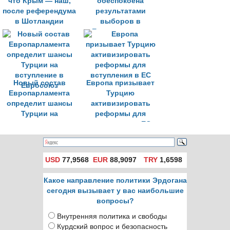
что Крым — наш,
обеспокоена
после референдума
результатами
в Шотландии
выборов в
Европарламент
Новый состав
Европа призывает
Европарламента
Турцию
определит шансы
активизировать
Турции на
реформы для
вступление в
вступления в ЕС
Евросоюз
USD
77,9568
EUR
88,9097
TRY
1,6598
Какое направление политики Эрдогана
сегодня вызывает у вас наибольшие
вопросы?
Внутренняя политика и свободы
Курдский вопрос и безопасность