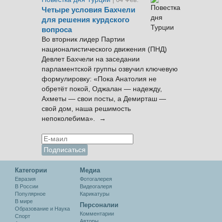
Четыре условия Бахчели
для решения курдского
вопроса
Во вторник лидер Партии
националистического движения (ПНД)
Девлет Бахчели на заседании
парламентской группы озвучил ключевую
формулировку: «Пока Анатолия не
обретёт покой, Оджалан — надежду,
Ахметы — свои посты, а Демирташ —
свой дом, наша решимость
непоколебима». →
Категории
Медиа
Евразия
Фотогалерея
В России
Видеогалеря
Популярное
Карикатуры
В мире
Персоналии
Образование и Наука
Комментарии
Спорт
Авторы