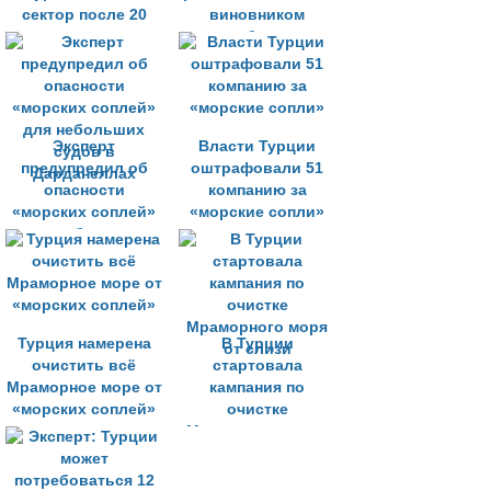
сектор после 20
виновником
месяцев застоя
проблемы
«морских соплей»
в Турции
Эксперт
Власти Турции
предупредил об
оштрафовали 51
опасности
компанию за
«морских соплей»
«морские сопли»
для небольших
судов в
Дарданеллах
Турция намерена
В Турции
очистить всё
стартовала
Мраморное море от
кампания по
«морских соплей»
очистке
Мраморного моря
от слизи