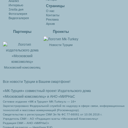
Анализ
Интервью
Cтраницы
Злоба дня
О нас
Фотогалерея
Контакты
Видеогалерея
Реклама
Архив
Партнеры
Проекты
Новости Турции
Московский комсомолец
Все новости Турции в Вашем смартфоне!
«МК-Турция» совместный проект Издательского дома
«Московский комсомолец»
и АНО «МИРНаС
Сетевое издание «МК в Турции» MK-Turkey.ru — 16+
Зарегистрировано Федеральной службой по надзору в сфере связи, информационных
технологий и массовых коммуникаций (Роскомнадзор).
Свидетельство о регистрации СМИ Эл № ФС 77-66061 от 10.06.2016 г.
Учредитель СМИ – АО «Редакция газеты «Московский Комсомолец»
Редакция СМИ – АНО «МИРНаС»
Главный редактор — Ниязбаев Я.Ю.