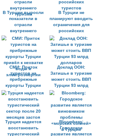
В Турции выросли
В Турции не
показатели в
планируют вводить
отрасли
ограничения для
внутреннего
российских
туризма
туристов
СМИ: Приток
Доклад ООН:
туристов на
Затишье в туризме
прибрежные
может стоить ВВП
курорты Турции
Турции 93 млрд
привёл к нехватке
долларов
воды и
электроэнергии
Турция надеется
Bloomberg:
восстановить
Городское
туристический
развитие является