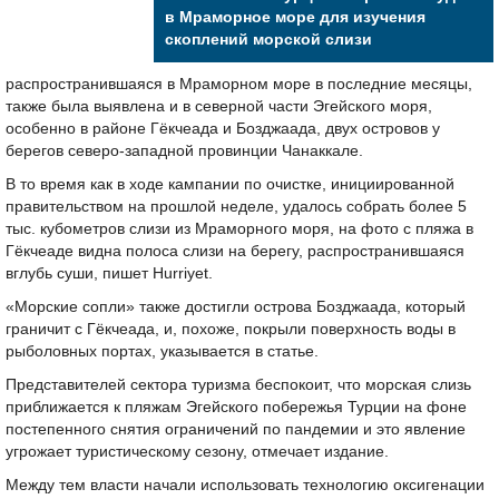
в Мраморное море для изучения
скоплений морской слизи
распространившаяся в Мраморном море в последние месяцы,
также была выявлена и в северной части Эгейского моря,
особенно в районе Гёкчеада и Бозджаада, двух островов у
берегов северо-западной провинции Чанаккале.
В то время как в ходе кампании по очистке, инициированной
правительством на прошлой неделе, удалось собрать более 5
тыс. кубометров слизи из Мраморного моря, на фото с пляжа в
Гёкчеаде видна полоса слизи на берегу, распространившаяся
вглубь суши, пишет Hurriyet.
«Морские сопли» также достигли острова Бозджаада, который
граничит с Гёкчеада, и, похоже, покрыли поверхность воды в
рыболовных портах, указывается в статье.
Представителей сектора туризма беспокоит, что морская слизь
приближается к пляжам Эгейского побережья Турции на фоне
постепенного снятия ограничений по пандемии и это явление
угрожает туристическому сезону, отмечает издание.
Между тем власти начали использовать технологию оксигенации