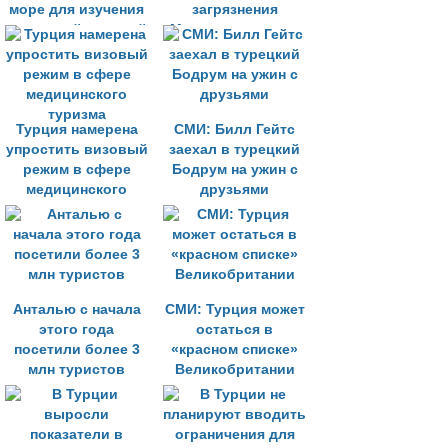
море для изучения
загрязнения
скоплений морской
Мраморного моря
слизи
Турция намерена
СМИ: Билл Гейтс
упростить визовый
заехал в турецкий
режим в сфере
Бодрум на ужин с
медицинского
друзьями
туризма
Анталью с начала
СМИ: Турция может
этого года
остаться в
посетили более 3
«красном списке»
млн туристов
Великобритании