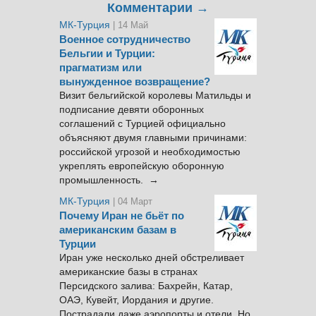
Комментарии →
МК-Турция
| 14 Май
Военное сотрудничество
Бельгии и Турции:
прагматизм или
вынужденное возвращение?
Визит бельгийской королевы Матильды и
подписание девяти оборонных
соглашений с Турцией официально
объясняют двумя главными причинами:
российской угрозой и необходимостью
укреплять европейскую оборонную
промышленность. →
МК-Турция
| 04 Март
Почему Иран не бьёт по
американским базам в
Турции
Иран уже несколько дней обстреливает
американские базы в странах
Персидского залива: Бахрейн, Катар,
ОАЭ, Кувейт, Иордания и другие.
Пострадали даже аэропорты и отели. Но