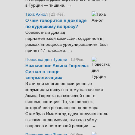
в Турции — тишина. →
Таха Акйол
| 23 Фев.
О чём говорится в докладе
по курдскому вопросу?
Совместный доклад
парламентской комиссии, созданной в
рамках «процесса урегулирования», был
принят 47 голосами. →
Повестка дня Турции
| 13 Фев.
Назначение Акына Гюрлека:
Сигнал о конце
«нормализации»
В эти дни многие оппозиционные
колумнисты пишут на тему назначения
Акына Гюрлека на ключевой пост в
системе юстиции. То, что человек,
который вел резонансное дело мэра
Стамбула Имамоглу, вдруг получил столь
высокие полномочия, вызвало уйму
вопросов и негативной реакции. →
Повестка дня Турции
| 04 Фев.