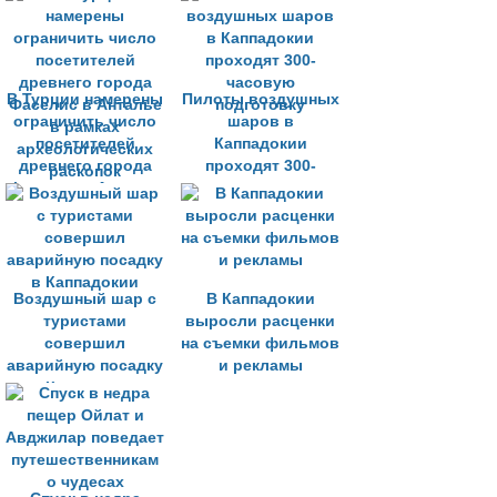
В Турции намерены
Пилоты воздушных
ограничить число
шаров в
посетителей
Каппадокии
древнего города
проходят 300-
Фаселис в Анталье
часовую
в рамках
подготовку
археологических
раскопок
Воздушный шар с
В Каппадокии
туристами
выросли расценки
совершил
на съемки фильмов
аварийную посадку
и рекламы
в Каппадокии