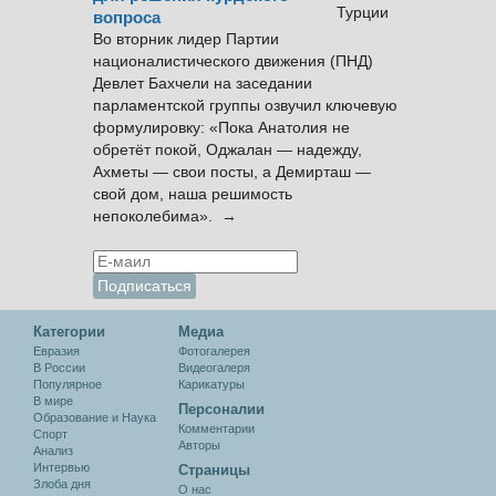
вопроса
Во вторник лидер Партии
националистического движения (ПНД)
Девлет Бахчели на заседании
парламентской группы озвучил ключевую
формулировку: «Пока Анатолия не
обретёт покой, Оджалан — надежду,
Ахметы — свои посты, а Демирташ —
свой дом, наша решимость
непоколебима». →
Категории
Медиа
Евразия
Фотогалерея
В России
Видеогалеря
Популярное
Карикатуры
В мире
Персоналии
Образование и Наука
Комментарии
Спорт
Авторы
Анализ
Интервью
Cтраницы
Злоба дня
О нас