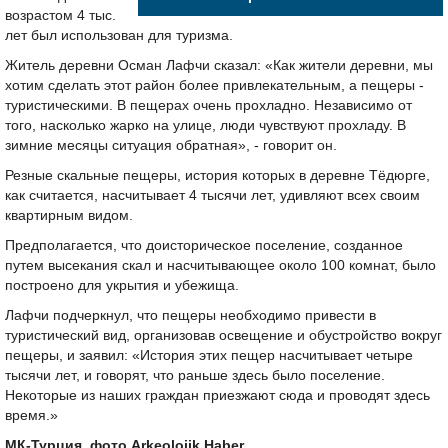
возрастом 4 тыс.
лет был использован для туризма.
Житель деревни Осман Лафчи сказал: «Как жители деревни, мы
хотим сделать этот район более привлекательным, а пещеры -
туристическими. В пещерах очень прохладно. Независимо от
того, насколько жарко на улице, люди чувствуют прохладу. В
зимние месяцы ситуация обратная», - говорит он.
Резные скальные пещеры, история которых в деревне Тёдюрге,
как считается, насчитывает 4 тысячи лет, удивляют всех своим
квартирным видом.
Предполагается, что доисторическое поселение, созданное
путем высекания скал и насчитывающее около 100 комнат, было
построено для укрытия и убежища.
Лафчи подчеркнул, что пещеры необходимо привести в
туристический вид, организовав освещение и обустройство вокруг
пещеры, и заявил: «История этих пещер насчитывает четыре
тысячи лет, и говорят, что раньше здесь было поселение.
Некоторые из наших граждан приезжают сюда и проводят здесь
время.»
МК-Турция, фото Arkeolojik Haber