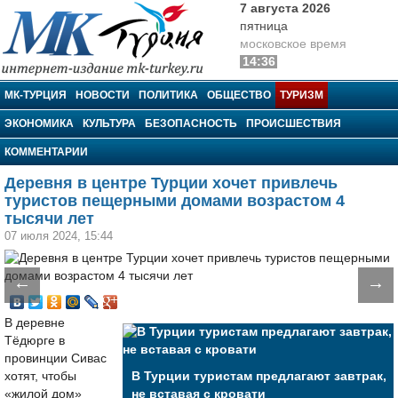
7 августа 2026
пятница
московское время
14:36
МК-Турция
МК-ТУРЦИЯ
НОВОСТИ
ПОЛИТИКА
ОБЩЕСТВО
ТУРИЗМ
ЭКОНОМИКА
КУЛЬТУРА
БЕЗОПАСНОСТЬ
ПРОИСШЕСТВИЯ
КОММЕНТАРИИ
Деревня в центре Турции хочет привлечь
туристов пещерными домами возрастом 4
тысячи лет
07 июля 2024, 15:44
←
→
В деревне
Тёдюрге в
провинции Сивас
хотят, чтобы
В Турции туристам предлагают завтрак,
«жилой дом»
не вставая с кровати