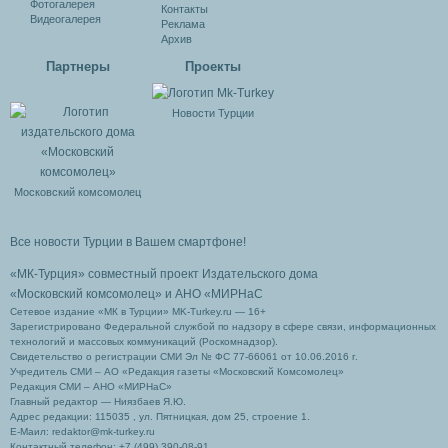
Фотогалерея
Контакты
Видеогалерея
Реклама
Архив
Партнеры
Проекты
Новости Турции
Московский комсомолец
Все новости Турции в Вашем смартфоне!
«МК-Турция» совместный проект Издательского дома
«Московский комсомолец»
и АНО «МИРНаС
Сетевое издание «МК в Турции» MK-Turkey.ru — 16+
Зарегистрировано Федеральной службой по надзору в сфере связи, информационных
технологий и массовых коммуникаций (Роскомнадзор).
Свидетельство о регистрации СМИ Эл № ФС 77-66061 от 10.06.2016 г.
Учредитель СМИ – АО «Редакция газеты «Московский Комсомолец»
Редакция СМИ – АНО «МИРНаС»
Главный редактор — Ниязбаев Я.Ю.
Адрес редакции: 115035 , ул. Пятницкая, дом 25, строение 1.
Е-Маил: redaktor@mk-turkey.ru
Контактный телефон: +7 (499) 390-08-91