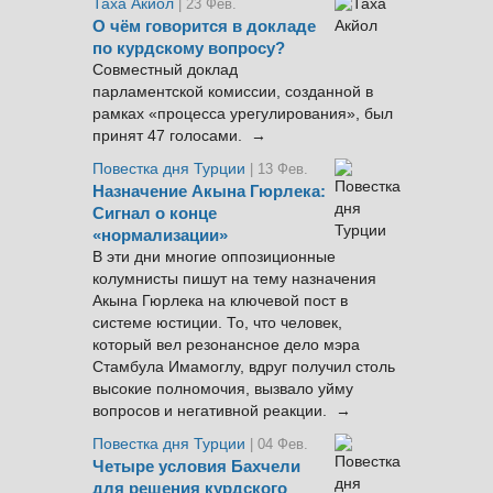
Таха Акйол
| 23 Фев.
О чём говорится в докладе
по курдскому вопросу?
Совместный доклад
парламентской комиссии, созданной в
рамках «процесса урегулирования», был
принят 47 голосами. →
Повестка дня Турции
| 13 Фев.
Назначение Акына Гюрлека:
Сигнал о конце
«нормализации»
В эти дни многие оппозиционные
колумнисты пишут на тему назначения
Акына Гюрлека на ключевой пост в
системе юстиции. То, что человек,
который вел резонансное дело мэра
Стамбула Имамоглу, вдруг получил столь
высокие полномочия, вызвало уйму
вопросов и негативной реакции. →
Повестка дня Турции
| 04 Фев.
Четыре условия Бахчели
для решения курдского