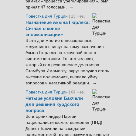
рамках «процесса урегулирования», был
принят 47 голосами. →
Повестка дня Турции
| 13 Фев.
Назначение Акына Гюрлека:
Сигнал о конце
«нормализации»
В эти дни многие оппозиционные
колумнисты пишут на тему назначения
Акына Гюрлека на ключевой пост в
системе юстиции. То, что человек,
который вел резонансное дело мэра
Стамбула Имамоглу, вдруг получил столь
высокие полномочия, вызвало уйму
вопросов и негативной реакции. →
Повестка дня Турции
| 04 Фев.
Четыре условия Бахчели
для решения курдского
вопроса
Во вторник лидер Партии
националистического движения (ПНД)
Девлет Бахчели на заседании
парламентской группы озвучил ключевую