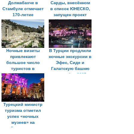
Долмабахче в
Сарды, внесённом
Стамбуле отмечает
в список ЮНЕСКО,
170-летие
запущен проект
«Ночной музей»
Ночные визиты
В Турции продлили
привлекают
ночные экскурсии в
большое число
Эфес, Сиде и
туристов в
Галатскую башню
древний город
до ноября 2025
Олимпос в Турции
года
Турецкий министр
туризма отметил
успех «ночных
музеев» на
Всемирном