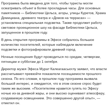
Программа была введена для того, чтобы туристы могли
осматривать объект в более прохладные часы. Для основных
памятников — Библиотеки Цельса, агоры, улицы Куретов, Храма
Домициана, древнего театра и «Домов на террасах» —
установлена специальная подсветка. Также продолжит работу
световое проекционное шоу на фасаде Библиотеки Цельса,
запущенное в прошлом году.
В день открытия программы в Эфесе собралось большое
количество посетителей, которые наблюдали включение
подсветки и фотографировали древний город.
Ночные посещения будут проводиться по средам, четвергам,
пятницам и субботам до 1 октября.
Директор музея Эфеса Мурат Калеагаасыоглу заявил, что власти
рассчитывают превзойти показатели посещаемости прошлого
сезона. По его словам, в прошлом году программа вызвала
большой интерес, и ожидается, что в этом сезоне спрос будет
таким же высоким. «Посетителям нравится гулять по Эфесу
ночью из-за дневной жары, и они высоко оценивают атмосферу,
создаваемую освещением. Это совершенно другой опыт», —
отметил он.