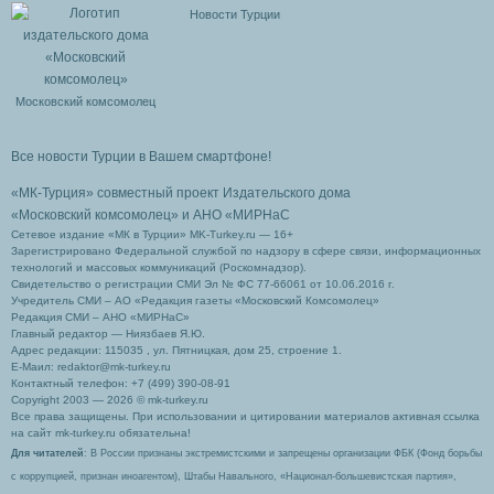
Новости Турции
Московский комсомолец
Все новости Турции в Вашем смартфоне!
«МК-Турция» совместный проект Издательского дома
«Московский комсомолец»
и АНО «МИРНаС
Сетевое издание «МК в Турции» MK-Turkey.ru — 16+
Зарегистрировано Федеральной службой по надзору в сфере связи, информационных
технологий и массовых коммуникаций (Роскомнадзор).
Свидетельство о регистрации СМИ Эл № ФС 77-66061 от 10.06.2016 г.
Учредитель СМИ – АО «Редакция газеты «Московский Комсомолец»
Редакция СМИ – АНО «МИРНаС»
Главный редактор — Ниязбаев Я.Ю.
Адрес редакции: 115035 , ул. Пятницкая, дом 25, строение 1.
Е-Маил: redaktor@mk-turkey.ru
Контактный телефон: +7 (499) 390-08-91
Copyright 2003 — 2026 © mk-turkey.ru
Все права защищены. При использовании и цитировании материалов активная ссылка
на сайт mk-turkey.ru обязательна!
Для читателей
: В России признаны экстремистскими и запрещены организации ФБК (Фонд борьбы
с коррупцией, признан иноагентом), Штабы Навального, «Национал-большевистская партия»,