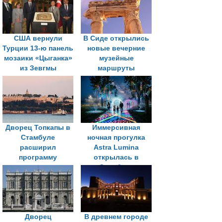
тысячелетиями
экспонатов
истории
США вернули
В Сиде открылись
Турции 13-ю панель
новые вечерние
мозаики «Цыганка»
музейные
из Зевгмы
маршруты
Дворец Топкапы в
Иммерсивная
Стамбуле
ночная прогулка
расширил
Astra Lumina
программу
открылась в
вечерних
Стамбуле
экскурсий
Дворец
В древнем городе