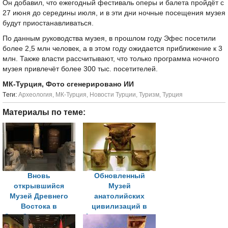
Он добавил, что ежегодный фестиваль оперы и балета пройдёт с
27 июня до середины июля, и в эти дни ночные посещения музея
будут приостанавливаться.
По данным руководства музея, в прошлом году Эфес посетили
более 2,5 млн человек, а в этом году ожидается приближение к 3
млн. Также власти рассчитывают, что только программа ночного
музея привлечёт более 300 тыс. посетителей.
МК-Турция, Фото сгенерировано ИИ
Tеги:
Археология
,
МК-Турция
,
Новости Турции
,
Туризм
,
Турция
Материалы по теме:
Вновь
Обновленный
открывшийся
Музей
Музей Древнего
анатолийских
Востока в
цивилизаций в
Стамбуле знакомит
Анкаре представил
посетителей с
288 новых