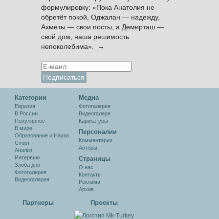
формулировку: «Пока Анатолия не
обретёт покой, Оджалан — надежду,
Ахметы — свои посты, а Демирташ —
свой дом, наша решимость
непоколебима». →
Категории
Медиа
Евразия
Фотогалерея
В России
Видеогалеря
Популярное
Карикатуры
В мире
Персоналии
Образование и Наука
Комментарии
Спорт
Авторы
Анализ
Интервью
Cтраницы
Злоба дня
О нас
Фотогалерея
Контакты
Видеогалерея
Реклама
Архив
Партнеры
Проекты