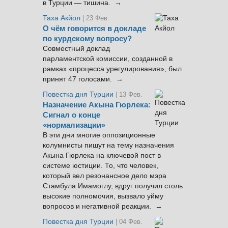
в Турции — тишина. →
Таха Акйол
| 23 Фев.
О чём говорится в докладе
по курдскому вопросу?
Совместный доклад
парламентской комиссии, созданной в
рамках «процесса урегулирования», был
принят 47 голосами. →
Повестка дня Турции
| 13 Фев.
Назначение Акына Гюрлека:
Сигнал о конце
«нормализации»
В эти дни многие оппозиционные
колумнисты пишут на тему назначения
Акына Гюрлека на ключевой пост в
системе юстиции. То, что человек,
который вел резонансное дело мэра
Стамбула Имамоглу, вдруг получил столь
высокие полномочия, вызвало уйму
вопросов и негативной реакции. →
Повестка дня Турции
| 04 Фев.