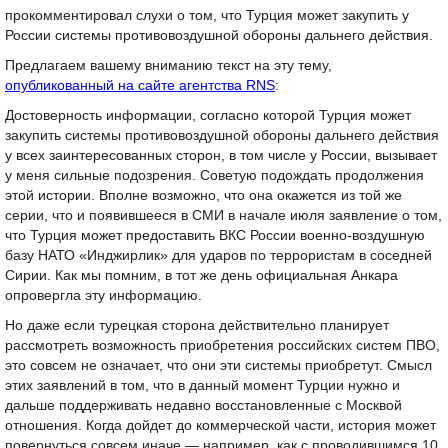
прокомментировал слухи о том, что Турция может закупить у
России системы противовоздушной обороны дальнего действия.
Предлагаем вашему вниманию текст на эту тему,
опубликованный на сайте агентства RNS
:
Достоверность информации, согласно которой Турция может
закупить системы противовоздушной обороны дальнего действия
у всех заинтересованных сторон, в том числе у России, вызывает
у меня сильные подозрения. Советую подождать продолжения
этой истории. Вполне возможно, что она окажется из той же
серии, что и появившееся в СМИ в начале июля заявление о том,
что Турция может предоставить ВКС России военно-воздушную
базу НАТО «Инджирлик» для ударов по террористам в соседней
Сирии. Как мы помним, в тот же день официальная Анкара
опровергла эту информацию.
Но даже если турецкая сторона действительно планирует
рассмотреть возможность приобретения российских систем ПВО,
это совсем не означает, что они эти системы приобретут. Смысл
этих заявлений в том, что в данный момент Турции нужно и
дальше поддерживать недавно восстановленные с Москвой
отношения. Когда дойдет до коммерческой части, история может
повернуться совсем иначе — например, как с проводившимся 10