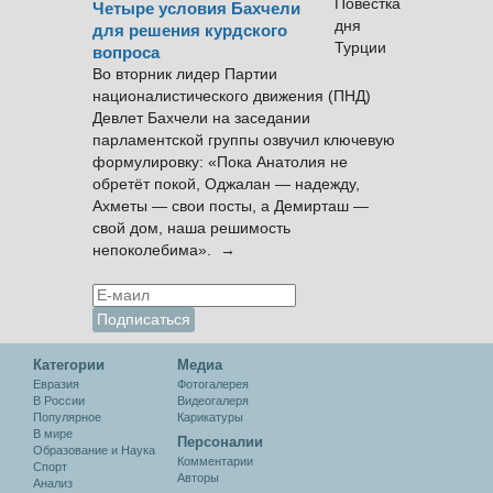
Четыре условия Бахчели
для решения курдского
вопроса
Во вторник лидер Партии
националистического движения (ПНД)
Девлет Бахчели на заседании
парламентской группы озвучил ключевую
формулировку: «Пока Анатолия не
обретёт покой, Оджалан — надежду,
Ахметы — свои посты, а Демирташ —
свой дом, наша решимость
непоколебима». →
Категории
Медиа
Евразия
Фотогалерея
В России
Видеогалеря
Популярное
Карикатуры
В мире
Персоналии
Образование и Наука
Комментарии
Спорт
Авторы
Анализ