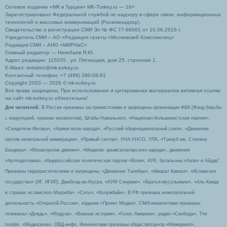
Сетевое издание «МК в Турции» MK-Turkey.ru — 16+
Зарегистрировано Федеральной службой по надзору в сфере связи, информационных
технологий и массовых коммуникаций (Роскомнадзор).
Свидетельство о регистрации СМИ Эл № ФС 77-66061 от 10.06.2016 г.
Учредитель СМИ – АО «Редакция газеты «Московский Комсомолец»
Редакция СМИ – АНО «МИРНаС»
Главный редактор — Ниязбаев Я.Ю.
Адрес редакции: 115035 , ул. Пятницкая, дом 25, строение 1.
Е-Маил: redaktor@mk-turkey.ru
Контактный телефон: +7 (499) 390-08-91
Copyright 2003 — 2026 © mk-turkey.ru
Все права защищены. При использовании и цитировании материалов активная ссылка
на сайт mk-turkey.ru обязательна!
Для читателей
: В России признаны экстремистскими и запрещены организации ФБК (Фонд борьбы
с коррупцией, признан иноагентом), Штабы Навального, «Национал-большевистская партия»,
«Свидетели Иеговы», «Армия воли народа», «Русский общенациональный союз», «Движение
против нелегальной иммиграции», «Правый сектор», УНА-УНСО, УПА, «Тризуб им. Степана
Бандеры», «Мизантропик дивижн», «Меджлис крымскотатарского народа», движение
«Артподготовка», общероссийская политическая партия «Воля», АУЕ, батальоны «Азов» и Айдар″.
Признаны террористическими и запрещены: «Движение Талибан», «Имарат Кавказ», «Исламское
государство» (ИГ, ИГИЛ), Джебхад-ан-Нусра, «АУМ Синрике», «Братья-мусульмане», «Аль-Каида
в странах исламского Магриба», «Сеть», «Колумбайн». В РФ признана нежелательной
деятельность «Открытой России», издания «Проект Медиа». СМИ-иноагентами признаны:
телеканал «Дождь», «Медуза», «Важные истории», «Голос Америки», радио «Свобода», The
Insider, «Медиазона», ОВД-инфо. Иноагентами признаны общество/центр «Мемориал»,