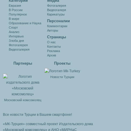
Категории
Медиа
Евразия
Фотогалерея
В России
Видеогалеря
Популярное
Карикатуры
В мире
Персоналии
Образование и Наука
Комментарии
Спорт
Авторы
Анализ
Интервью
Cтраницы
Злоба дня
О нас
Фотогалерея
Контакты
Видеогалерея
Реклама
Архив
Партнеры
Проекты
Новости Турции
Московский комсомолец
Все новости Турции в Вашем смартфоне!
«МК-Турция» совместный проект Издательского дома
«Московский комсомолец»
и АНО «МИРНаС