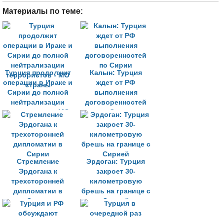
Материалы по теме:
Турция продолжит
Калын: Турция
операции в Ираке и
ждет от РФ
Сирии до полной
выполнения
нейтрализации
договоренностей
террористов - МО
по Сирии
страны
Стремление
Эрдоган: Турция
Эрдогана к
закроет 30-
трехсторонней
километровую
дипломатии в
брешь на границе с
Сирии
Сирией