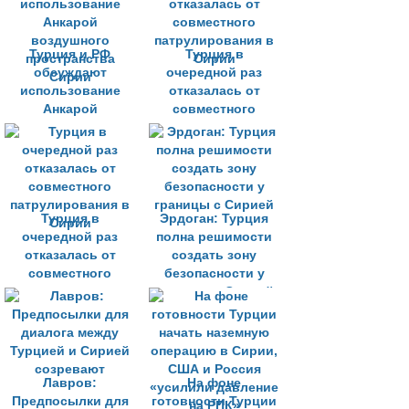
Турция и РФ
Турция в
обсуждают
очередной раз
использование
отказалась от
Анкарой
совместного
воздушного
патрулирования в
пространства
Сирии
Сирии
Турция в
Эрдоган: Турция
очередной раз
полна решимости
отказалась от
создать зону
совместного
безопасности у
патрулирования в
границы с Сирией
Сирии
Лавров:
На фоне
Предпосылки для
готовности Турции