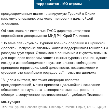
террористов - МО страны
преждевременным шагом планируемую Турцией в Сирии
наземную операцию, она может привести к дальнейшей
эскалации.
Об этом заявил в интервью ТАСС директор четвертого
европейского департамента МИД РФ Юрий Пилипсон.
"По теме планируемой Турцией военной операции в Сирийской
Арабской Республике плотный контакт поддерживают генштабы и
разведки двух стран. Относимся с пониманием к чувствительным
для партнеров вопросам защиты южных турецких границ, однако
исходим из необходимости неукоснительного соблюдения
принципов территориальной целостности, независимости и
суверенитета сирийского государства", - отметил дипломат.
"В целом считаем, что такая операция является
преждевременной, может привести к дальнейшей эскалации
обстановки, стимулировать сепаратистские настроения и
обострить вооруженное противостояние", - добавил Пилипсон.
МК-Турция
Tеги:
МК-Турция
,
Новости Турции
,
Операция
,
Россия
,
Сирия
,
ТАСС
,
Турция