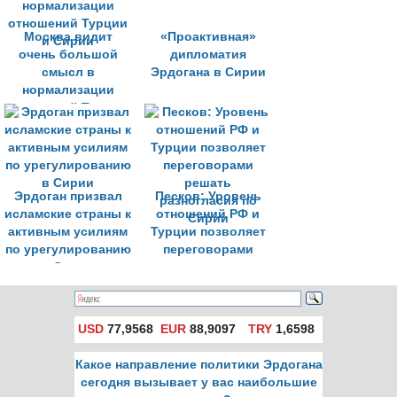
Москва видит
«Проактивная»
очень большой
дипломатия
смысл в
Эрдогана в Сирии
нормализации
отношений Турции
и Сирии
Эрдоган призвал
Песков: Уровень
исламские страны к
отношений РФ и
активным усилиям
Турции позволяет
по урегулированию
переговорами
в Сирии
решать
разногласия по
Сирии
USD
77,9568
EUR
88,9097
TRY
1,6598
Какое направление политики Эрдогана
сегодня вызывает у вас наибольшие