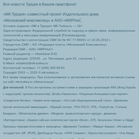
Все новости Турции в Вашем смартфоне!
«МК-Турция» совместный проект Издательского дома
«Московский комсомолец»
и АНО «МИРНаС
Сетевое издание «МК в Турции» MK-Turkey.ru — 16+
Зарегистрировано Федеральной службой по надзору в сфере связи, информационных
технологий и массовых коммуникаций (Роскомнадзор).
Свидетельство о регистрации СМИ Эл № ФС 77-66061 от 10.06.2016 г.
Учредитель СМИ – АО «Редакция газеты «Московский Комсомолец»
Редакция СМИ – АНО «МИРНаС»
Главный редактор — Ниязбаев Я.Ю.
Адрес редакции: 115035 , ул. Пятницкая, дом 25, строение 1.
Е-Маил: redaktor@mk-turkey.ru
Контактный телефон: +7 (499) 390-08-91
Copyright 2003 — 2026 © mk-turkey.ru
Все права защищены. При использовании и цитировании материалов активная ссылка
на сайт mk-turkey.ru обязательна!
Для читателей
: В России признаны экстремистскими и запрещены организации ФБК (Фонд борьбы
с коррупцией, признан иноагентом), Штабы Навального, «Национал-большевистская партия»,
«Свидетели Иеговы», «Армия воли народа», «Русский общенациональный союз», «Движение
против нелегальной иммиграции», «Правый сектор», УНА-УНСО, УПА, «Тризуб им. Степана
Бандеры», «Мизантропик дивижн», «Меджлис крымскотатарского народа», движение
«Артподготовка», общероссийская политическая партия «Воля», АУЕ, батальоны «Азов» и Айдар″.
Признаны террористическими и запрещены: «Движение Талибан», «Имарат Кавказ», «Исламское
государство» (ИГ, ИГИЛ), Джебхад-ан-Нусра, «АУМ Синрике», «Братья-мусульмане», «Аль-Каида