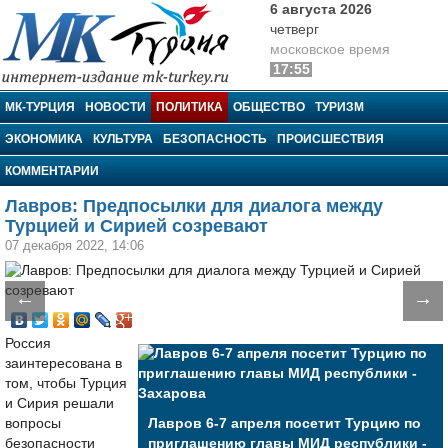
6 августа 2026
четверг
московское время
17:55
МК-Турция
МК-ТУРЦИЯ
НОВОСТИ
ПОЛИТИКА
ОБЩЕСТВО
ТУРИЗМ
ЭКОНОМИКА
КУЛЬТУРА
БЕЗОПАСНОСТЬ
ПРОИСШЕСТВИЯ
КОММЕНТАРИИ
Лавров: Предпосылки для диалога между
Турцией и Сирией созревают
07 декабря 2022, 14:06
←
→
Россия
заинтересована в
том, чтобы Турция
и Сирия решали
вопросы
Лавров 6-7 апреля посетит Турцию по
безопасности
приглашению главы МИД республики -