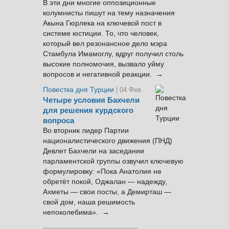
В эти дни многие оппозиционные
колумнисты пишут на тему назначения
Акына Гюрлека на ключевой пост в
системе юстиции. То, что человек,
который вел резонансное дело мэра
Стамбула Имамоглу, вдруг получил столь
высокие полномочия, вызвало уйму
вопросов и негативной реакции. →
Повестка дня Турции
| 04 Фев.
Четыре условия Бахчели
для решения курдского
вопроса
Во вторник лидер Партии
националистического движения (ПНД)
Девлет Бахчели на заседании
парламентской группы озвучил ключевую
формулировку: «Пока Анатолия не
обретёт покой, Оджалан — надежду,
Ахметы — свои посты, а Демирташ —
свой дом, наша решимость
непоколебима». →