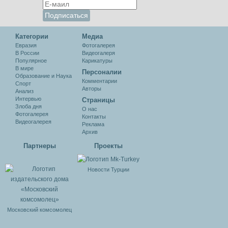
Категории
Медиа
Евразия
Фотогалерея
В России
Видеогалеря
Популярное
Карикатуры
В мире
Персоналии
Образование и Наука
Комментарии
Спорт
Авторы
Анализ
Интервью
Cтраницы
Злоба дня
О нас
Фотогалерея
Контакты
Видеогалерея
Реклама
Архив
Партнеры
Проекты
Новости Турции
Московский комсомолец