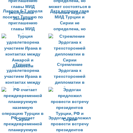
Лавров 6-7 апреля
Дата встречи глав
посетит Турцию по
МИД Турции и
приглашению
Сирии не
главы МИД
определена, но
республики -
может состояться в
Захарова
течение недель
Турция
Стремление
удовлетворена
Эрдогана к
участием Ирана в
трехсторонней
контактах между
дипломатии в
Анкарой и
Сирии
Дамаском
РФ считает
Эрдоган предложил
преждевременной
провести встречу
планируемую
президентов