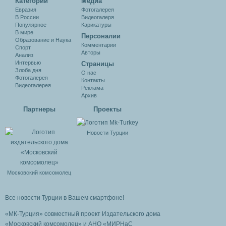
Категории
Медиа
Евразия
Фотогалерея
В России
Видеогалеря
Популярное
Карикатуры
В мире
Персоналии
Образование и Наука
Комментарии
Спорт
Авторы
Анализ
Интервью
Cтраницы
Злоба дня
О нас
Фотогалерея
Контакты
Видеогалерея
Реклама
Архив
Партнеры
Проекты
Новости Турции
Московский комсомолец
Все новости Турции в Вашем смартфоне!
«МК-Турция» совместный проект Издательского дома
«Московский комсомолец»
и АНО «МИРНаС