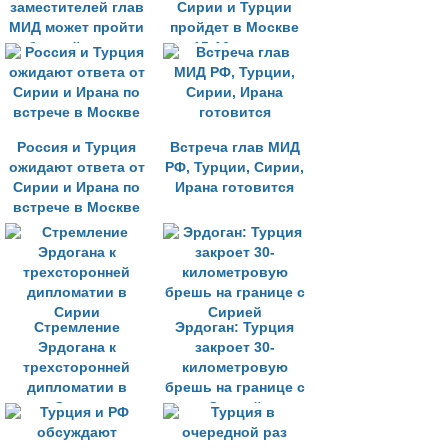
заместителей глав
Сирии и Турции
МИД может пройти
пройдет в Москве
в ближайшие дни
15-16 марта
Россия и Турция
Встреча глав МИД
ожидают ответа от
РФ, Турции, Сирии,
Сирии и Ирана по
Ирана готовится
встрече в Москве
Стремление
Эрдоган: Турция
Эрдогана к
закроет 30-
трехсторонней
километровую
дипломатии в
брешь на границе с
Сирии
Сирией