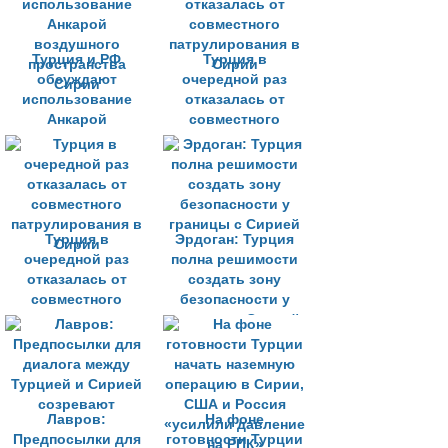
Турция и РФ
Турция в
обсуждают
очередной раз
использование
отказалась от
Анкарой
совместного
воздушного
патрулирования в
пространства
Сирии
Сирии
Турция в
Эрдоган: Турция
очередной раз
полна решимости
отказалась от
создать зону
совместного
безопасности у
патрулирования в
границы с Сирией
Сирии
Лавров:
На фоне
Предпосылки для
готовности Турции