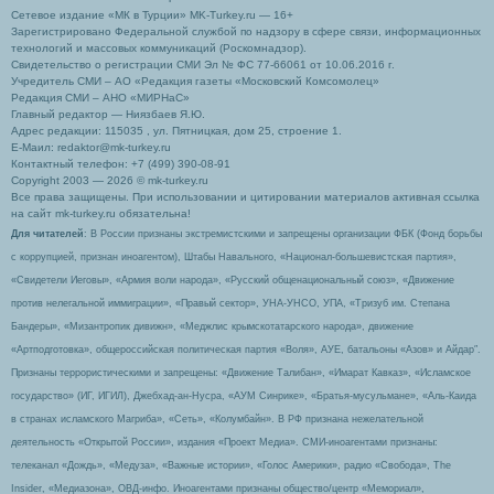
Сетевое издание «МК в Турции» MK-Turkey.ru — 16+
Зарегистрировано Федеральной службой по надзору в сфере связи, информационных
технологий и массовых коммуникаций (Роскомнадзор).
Свидетельство о регистрации СМИ Эл № ФС 77-66061 от 10.06.2016 г.
Учредитель СМИ – АО «Редакция газеты «Московский Комсомолец»
Редакция СМИ – АНО «МИРНаС»
Главный редактор — Ниязбаев Я.Ю.
Адрес редакции: 115035 , ул. Пятницкая, дом 25, строение 1.
Е-Маил: redaktor@mk-turkey.ru
Контактный телефон: +7 (499) 390-08-91
Copyright 2003 — 2026 © mk-turkey.ru
Все права защищены. При использовании и цитировании материалов активная ссылка
на сайт mk-turkey.ru обязательна!
Для читателей
: В России признаны экстремистскими и запрещены организации ФБК (Фонд борьбы
с коррупцией, признан иноагентом), Штабы Навального, «Национал-большевистская партия»,
«Свидетели Иеговы», «Армия воли народа», «Русский общенациональный союз», «Движение
против нелегальной иммиграции», «Правый сектор», УНА-УНСО, УПА, «Тризуб им. Степана
Бандеры», «Мизантропик дивижн», «Меджлис крымскотатарского народа», движение
«Артподготовка», общероссийская политическая партия «Воля», АУЕ, батальоны «Азов» и Айдар″.
Признаны террористическими и запрещены: «Движение Талибан», «Имарат Кавказ», «Исламское
государство» (ИГ, ИГИЛ), Джебхад-ан-Нусра, «АУМ Синрике», «Братья-мусульмане», «Аль-Каида
в странах исламского Магриба», «Сеть», «Колумбайн». В РФ признана нежелательной
деятельность «Открытой России», издания «Проект Медиа». СМИ-иноагентами признаны:
телеканал «Дождь», «Медуза», «Важные истории», «Голос Америки», радио «Свобода», The
Insider, «Медиазона», ОВД-инфо. Иноагентами признаны общество/центр «Мемориал»,