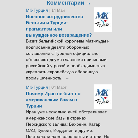
Комментарии →
МК-Турция
| 14 Май
Военное сотрудничество
Бельгии и Турции:
прагматизм или
вынужденное возвращение?
Визит бельгийской королевы Матильды и
подписание девяти оборонных
соглашений с Турцией официально
объясняют двумя главными причинами:
российской угрозой и необходимостью
укреплять европейскую оборонную
промышленность. →
МК-Турция
| 04 Март
Почему Иран не бьёт по
американским базам в
Турции
Иран уже несколько дней обстреливает
американские базы в странах
Персидского залива: Бахрейн, Катар,
ОАЭ, Кувейт, Иордания и другие.
Пострадали даже аэропорты и отели. Но