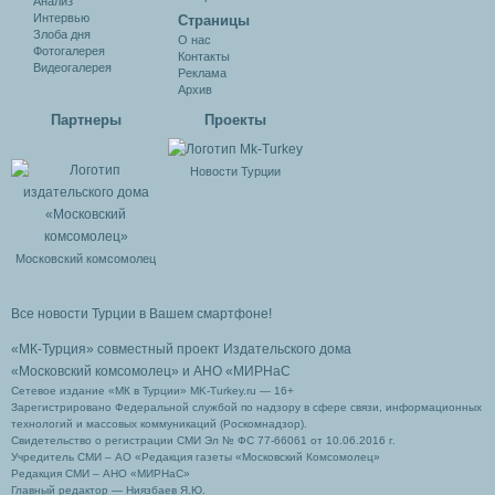
Анализ
Интервью
Cтраницы
Злоба дня
О нас
Фотогалерея
Контакты
Видеогалерея
Реклама
Архив
Партнеры
Проекты
Новости Турции
Московский комсомолец
Все новости Турции в Вашем смартфоне!
«МК-Турция» совместный проект Издательского дома
«Московский комсомолец»
и АНО «МИРНаС
Сетевое издание «МК в Турции» MK-Turkey.ru — 16+
Зарегистрировано Федеральной службой по надзору в сфере связи, информационных
технологий и массовых коммуникаций (Роскомнадзор).
Свидетельство о регистрации СМИ Эл № ФС 77-66061 от 10.06.2016 г.
Учредитель СМИ – АО «Редакция газеты «Московский Комсомолец»
Редакция СМИ – АНО «МИРНаС»
Главный редактор — Ниязбаев Я.Ю.