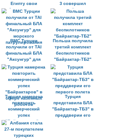
Египту свои
3 совершил
беспилотники
первый полет
ВМС Турции
Польша получила
получили от TAI
третий комплект
финальный БЛА
беспилотников
"Аксунгур" для
"Байрактар-ТБ2"
морского
патрулирования
Турция намерена
Турция
повторить
представила БЛА
коммерческий
"Байрактар-ТБ3" в
успех
преддверии его
"Байрактаров" в
первого полета
сфере наземных
роботов