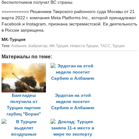
беспилотников получат ВС страны.
=========== Решением Тверского районного суда Москвы от 21
марта 2022 г. компания Meta Platforms Inc., которой принадлежат
Facebook и Instagram, признана экстремистской. Ее деятельность
в России запрещена.
МК-Турция
Tеги:
Албания
,
Байрактар
,
МК-Турция
,
Новости Турции
,
ТАСС
,
Турция
Материалы по теме:
Бангладеш
Эрдоган на этой
получила от
неделе посетит
Турции партию
Сербию и Албанию
гаубиц "Боран"