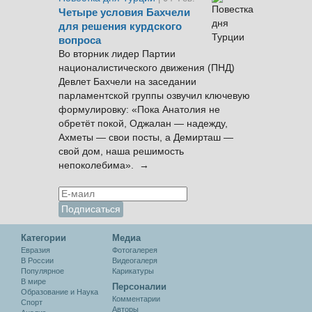
Четыре условия Бахчели
для решения курдского
вопроса
Во вторник лидер Партии
националистического движения (ПНД)
Девлет Бахчели на заседании
парламентской группы озвучил ключевую
формулировку: «Пока Анатолия не
обретёт покой, Оджалан — надежду,
Ахметы — свои посты, а Демирташ —
свой дом, наша решимость
непоколебима». →
Категории
Медиа
Евразия
Фотогалерея
В России
Видеогалеря
Популярное
Карикатуры
В мире
Персоналии
Образование и Наука
Комментарии
Спорт
Авторы