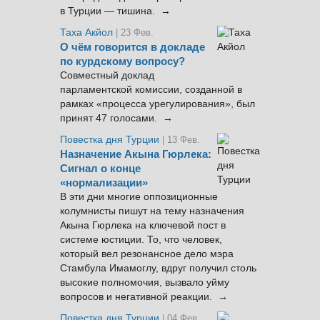
в Турции — тишина. →
Таха Акйол
| 23 Фев.
О чём говорится в докладе
по курдскому вопросу?
Совместный доклад
парламентской комиссии, созданной в
рамках «процесса урегулирования», был
принят 47 голосами. →
Повестка дня Турции
| 13 Фев.
Назначение Акына Гюрлека:
Сигнал о конце
«нормализации»
В эти дни многие оппозиционные
колумнисты пишут на тему назначения
Акына Гюрлека на ключевой пост в
системе юстиции. То, что человек,
который вел резонансное дело мэра
Стамбула Имамоглу, вдруг получил столь
высокие полномочия, вызвало уйму
вопросов и негативной реакции. →
Повестка дня Турции
| 04 Фев.