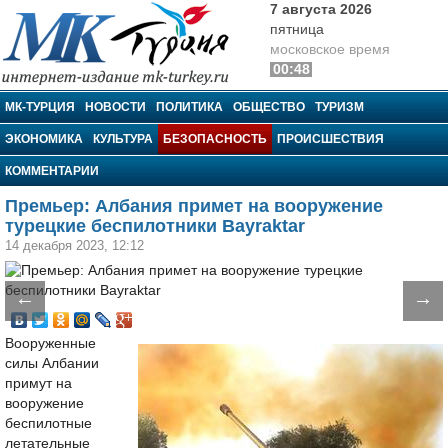
7 августа 2026
пятница
московское время
00:48
МК-Турция
МК-ТУРЦИЯ
НОВОСТИ
ПОЛИТИКА
ОБЩЕСТВО
ТУРИЗМ
ЭКОНОМИКА
КУЛЬТУРА
БЕЗОПАСНОСТЬ
ПРОИСШЕСТВИЯ
КОММЕНТАРИИ
Премьер: Албания примет на вооружение
турецкие беспилотники Bayraktar
14 декабря 2023, 12:12
←
→
Вооруженные
силы Албании
примут на
вооружение
беспилотные
летательные