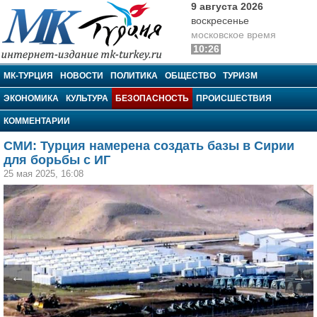
9 августа 2026
воскресенье
московское время
10:26
МК-Турция
МК-ТУРЦИЯ
НОВОСТИ
ПОЛИТИКА
ОБЩЕСТВО
ТУРИЗМ
ЭКОНОМИКА
КУЛЬТУРА
БЕЗОПАСНОСТЬ
ПРОИСШЕСТВИЯ
КОММЕНТАРИИ
СМИ: Турция намерена создать базы в Сирии
для борьбы с ИГ
25 мая 2025, 16:08
←
→