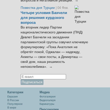
вопросов и негативной реакции. →
Повестка дня Турции
| 04 Фев.
Четыре условия Бахчели
для решения курдского
вопроса
Во вторник лидер Партии
националистического движения (ПНД)
Девлет Бахчели на заседании
парламентской группы озвучил ключевую
формулировку: «Пока Анатолия не
обретёт покой, Оджалан — надежду,
Ахметы — свои посты, а Демирташ —
свой дом, наша решимость
непоколебима». →
Категории
Медиа
Евразия
Фотогалерея
В России
Видеогалеря
Популярное
Карикатуры
В мире
Персоналии