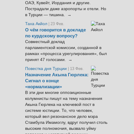
ОАЭ, Кувейт, Иордания и другие.
Пострадали даже аэропорты и отели. Но
в Турции — тишина. →
Таха Акйол
| 23 Фев.
О чём говорится в докладе
по курдскому вопросу?
Совместный доклад
парламентской комиссии, созданной в
рамках «процесса урегулирования», был
принят 47 голосами. →
Повестка дня Турции
| 13 Фев.
Назначение Акына Гюрлека:
Сигнал о конце
«нормализации»
В эти дни многие оппозиционные
колумнисты пишут на тему назначения
Акына Гюрлека на ключевой пост в
системе юстиции. То, что человек,
который вел резонансное дело мэра
Стамбула Имамоглу, вдруг получил столь
высокие полномочия, вызвало уйму