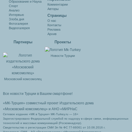
Образование и Наука
Комментарии
Спорт
Авторы
Анализ
Интервью
Cтраницы
Злоба дня
О нас
Фотогалерея
Контакты
Видеогалерея
Реклама
Архив
Партнеры
Проекты
Новости Турции
Московский комсомолец
Все новости Турции в Вашем смартфоне!
«МК-Турция» совместный проект Издательского дома
«Московский комсомолец»
и АНО «МИРНаС
Сетевое издание «МК в Турции» MK-Turkey.ru — 16+
Зарегистрировано Федеральной службой по надзору в сфере связи, информационных
технологий и массовых коммуникаций (Роскомнадзор).
Свидетельство о регистрации СМИ Эл № ФС 77-66061 от 10.06.2016 г.
Учредитель СМИ – АО «Редакция газеты «Московский Комсомолец»