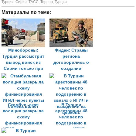
Турции
,
Сирия
,
ТАСС
,
Террор
,
Турция
Материалы по теме:
Минобороны:
Фидан: Страны
Турция рассмотрит
региона
вывод войск из
договорились о
Сирии только при
создании
устранении угрозы
оперативного
терроризма
центра для борьбы
с ИГИЛ
Стамбульская
В Турции
полиция раскрыла
арестованы 48
схему
человек по
финансирования
подозрению в
ИГИЛ через пункты
связях с ИГИЛ и
обмена валют
нападении на