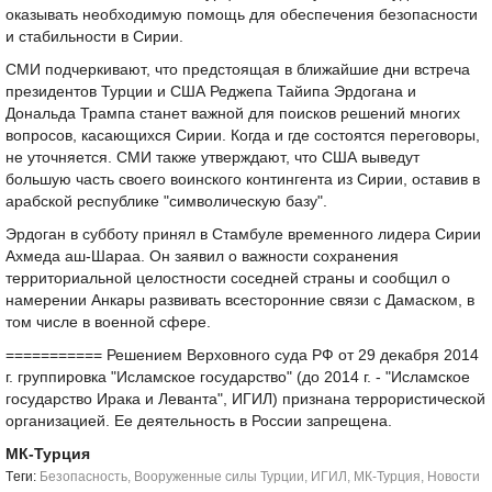
оказывать необходимую помощь для обеспечения безопасности
и стабильности в Сирии.
СМИ подчеркивают, что предстоящая в ближайшие дни встреча
президентов Турции и США Реджепа Тайипа Эрдогана и
Дональда Трампа станет важной для поисков решений многих
вопросов, касающихся Сирии. Когда и где состоятся переговоры,
не уточняется. СМИ также утверждают, что США выведут
большую часть своего воинского контингента из Сирии, оставив в
арабской республике "символическую базу".
Эрдоган в субботу принял в Стамбуле временного лидера Сирии
Ахмеда аш-Шараа. Он заявил о важности сохранения
территориальной целостности соседней страны и сообщил о
намерении Анкары развивать всесторонние связи с Дамаском, в
том числе в военной сфере.
=========== Решением Верховного суда РФ от 29 декабря 2014
г. группировка "Исламское государство" (до 2014 г. - "Исламское
государство Ирака и Леванта", ИГИЛ) признана террористической
организацией. Ее деятельность в России запрещена.
МК-Турция
Tеги:
Безопасность
,
Вооруженные силы Турции
,
ИГИЛ
,
МК-Турция
,
Новости