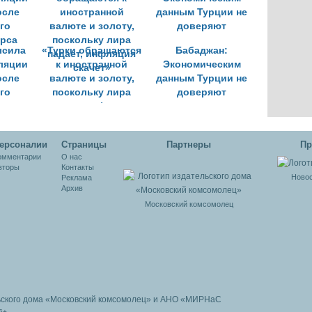
ысила
«Турки обращаются
Бабаджан:
ляции
к иностранной
Экономическим
осле
валюте и золоту,
данным Турции не
го
поскольку лира
доверяют
урса
падает, инфляция
скачет»
ерсоналии
Cтраницы
Партнеры
Пр
омментарии
О нас
вторы
Контакты
Новос
Реклама
Архив
Московский комсомолец
ьского дома
«Московский комсомолец»
и АНО «МИРНаС
6+