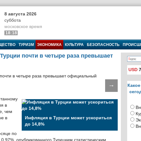
8 августа 2026
суббота
московское время
18:18
ЩЕСТВО
ТУРИЗМ
ЭКОНОМИКА
КУЛЬТУРА
БЕЗОПАСНОСТЬ
ПРОИСШ
Турции почти в четыре раза превышает
USD
7
→
Какое
сего
отанному
я в
Вн
е, чем
Ку
е в
Инфляция в Турции может ускориться
Эк
до 14,8%
Вн
есяце по
а 0,97%, опубликованного Турецким статистическим