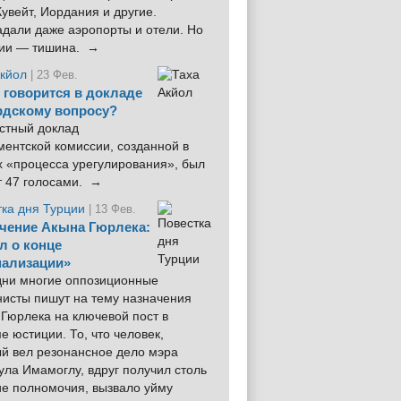
увейт, Иордания и другие.
дали даже аэропорты и отели. Но
ции — тишина. →
Акйол
| 23 Фев.
 говорится в докладе
рдскому вопросу?
стный доклад
ентской комиссии, созданной в
х «процесса урегулирования», был
т 47 голосами. →
тка дня Турции
| 13 Фев.
чение Акына Гюрлека:
л о конце
ализации»
 дни многие оппозиционные
нисты пишут на тему назначения
Гюрлека на ключевой пост в
е юстиции. То, что человек,
ый вел резонансное дело мэра
ла Имамоглу, вдруг получил столь
ие полномочия, вызвало уйму