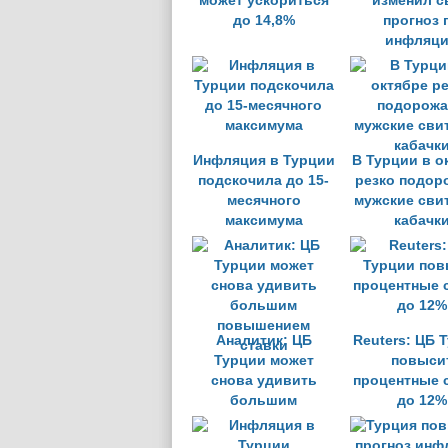
может ускориться
изменил с
до 14,8%
прогноз 
инфляц
Инфляция в Турции
В Турции в о
подскочила до 15-
резко подор
месячного
мужские сви
максимума
кабачк
Аналитик: ЦБ
Reuters: ЦБ 
Турции может
повыси
снова удивить
процентные 
большим
до 12%
повышением
ставки