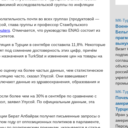
зависимой исследовательской группы по инфляции
латильность почти во всех группах (продуктовой —
МК-Ту
усой, глава группы и профессор Стамбульского
Военн
euters
. Отмечается, что руководство ENAG состоит из
Бельг
ситетов.
прагм
выну
ция в Турции в сентябре составила 11,8%. Некоторые
Визит
ят под сомнение достоверность этих цифр, причём
подпи
 назначения в TurkStat и изменение цен на товары на
согла
объяс
 оценку на более частых данных, чем статистическое
росси
фляцию часто, сказал Улусой. Они взвешивают
укреп
исключают данные из здравоохранения, образования и
промы
МК-Ту
сли более чем на 30% в сентябре по сравнению с
Почем
школ, заявил Улусой. По официальным данным, эта
амери
Турци
Иран у
рции Берат Албайрак получил письменные запросы о
америк
ом году от оппозиционных политиков в парламенте,
Персид
ны по политическим причинам, указывается в статье.