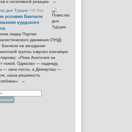
сов и негативной реакции. →
тка дня Турции
| 04 Фев.
е условия Бахчели
ешения курдского
са
рник лидер Партии
налистического движения (ПНД)
 Бахчели на заседании
ментской группы озвучил ключевую
лировку: «Пока Анатолия не
ёт покой, Оджалан — надежду,
ы — свои посты, а Демирташ —
дом, наша решимость
олебима». →