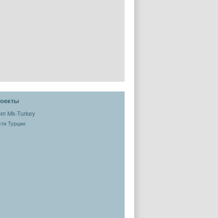
оекты
ти Турции