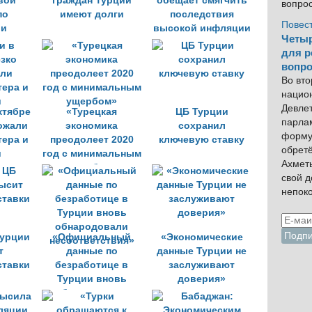
вой
граждан Турции
обещает смягчить
вопро
по
имеют долги
последствия
Повес
ии
высокой инфляции
Четыр
для р
вопро
Во вто
нацио
Девлет
ктябре
«Турецкая
ЦБ Турции
парла
ожали
экономика
сохранил
форму
тера и
преодолеет 2020
ключевую ставку
обрет
и
год с минимальным
Ахмет
ущербом»
свой 
непок
Турции
«Официальный
«Экономические
т
данные по
данные Турции не
ставки
безработице в
заслуживают
Турции вновь
доверия»
обнародовали
несоответствия»