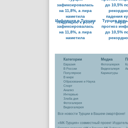
Инфляция в Турции
Турция пов
зафиксировалась
прогноз инф
на 11,8%, а лира
до 10,5% п
наметила
рекордно
тенденцию к росту
падения к
лиры
Категории
Медиа
П
Евразия
Фотогалерея
К
В России
Видеогалеря
А
Популярное
Карикатуры
В мире
Образование и Наука
Спорт
Анализ
Интервью
Злоба дня
Фотогалерея
Видеогалерея
Все новости Турции в Вашем смартфоне!
«МК-Турция» совместный проект Издател
Сетевое издание «МК в Турции» MK-Turkey.ru — 1