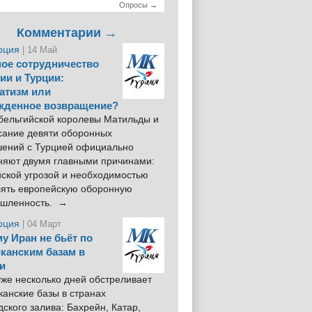
Опросы →
Комментарии →
рция
| 14 Май
ое сотрудничество
ии и Турции:
атизм или
жденное возвращение?
 бельгийской королевы Матильды и
сание девяти оборонных
шений с Турцией официально
няют двумя главными причинами:
йской угрозой и необходимостью
лять европейскую оборонную
шленность. →
рция
| 04 Март
у Иран не бьёт по
канским базам в
и
же несколько дней обстреливает
анские базы в странах
ского залива: Бахрейн, Катар,