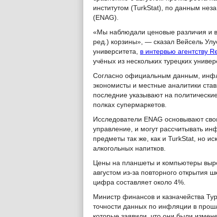
институтом (TurkStat), по данным не
(ENAG).
«Мы наблюдали ценовые различия и во
ред.) корзины», — сказал Вейсель Ул
университета,
в интервью агентству R
учёных из нескольких турецких универ
Согласно официальным данным, инфля
экономисты и местные аналитики став
последние указывают на политические
полках супермаркетов.
Исследователи ENAG основывают свою
управление, и могут рассчитывать ин
предметы так же, как и TurkStat, но 
алкогольных напитков.
Цены на планшеты и компьютеры выро
августом из-за повторного открытия 
цифра составляет около 4%.
Министр финансов и казначейства Ту
точности данных по инфляции в прошл
которые заявили, что они были измене