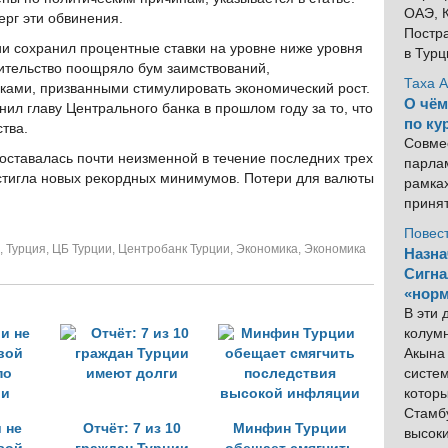
ОАЭ, К
ерг эти обвинения.
Постра
и сохранил процентные ставки на уровне ниже уровня
в Тур
вительство поощряло бум заимствований,
Таха 
ками, призванными стимулировать экономический рост.
О чём
ил главу Центрального банка в прошлом году за то, что
по ку
тва.
Совме
оставалась почти неизменной в течение последних трех
парлам
остигла новых рекордных минимумов. Потери для валюты
рамка
приня
Повес
,
Турция
,
ЦБ Турции
,
Центробанк Турции
,
Экономика
,
Экономика
Назна
Сигна
«норм
В эти
колум
Акына 
систем
котор
Стамбу
 не
Отчёт: 7 из 10
Минфин Турции
высок