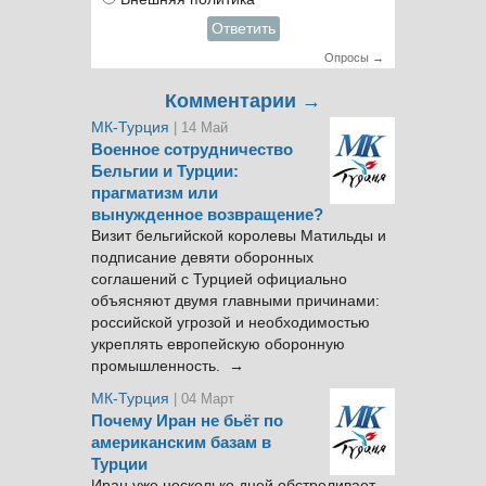
Ответить
Опросы →
Комментарии →
МК-Турция
| 14 Май
Военное сотрудничество
Бельгии и Турции:
прагматизм или
вынужденное возвращение?
Визит бельгийской королевы Матильды и
подписание девяти оборонных
соглашений с Турцией официально
объясняют двумя главными причинами:
российской угрозой и необходимостью
укреплять европейскую оборонную
промышленность. →
МК-Турция
| 04 Март
Почему Иран не бьёт по
американским базам в
Турции
Иран уже несколько дней обстреливает