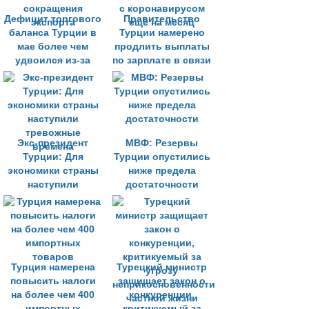
Дефицит торгового
Правительство
баланса Турции в
Турции намерено
мае более чем
продлить выплаты
удвоился из-за
по зарплате в связи
сокращения
с коронавирусом
экспорта
ещё на месяц
Экс-президент
МВФ: Резервы
Турции: Для
Турции опустились
экономики страны
ниже предела
наступили
достаточности
тревожные
времена
Турция намерена
Турецкий министр
повысить налоги
защищает закон о
на более чем 400
конкуренции,
импортных
критикуемый за