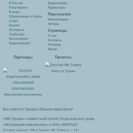
В России
Видеогалеря
Популярное
Карикатуры
В мире
Персоналии
Образование и Наука
Комментарии
Спорт
Авторы
Анализ
Интервью
Cтраницы
Злоба дня
О нас
Фотогалерея
Контакты
Видеогалерея
Реклама
Архив
Партнеры
Проекты
Новости Турции
Московский комсомолец
Все новости Турции в Вашем смартфоне!
«МК-Турция» совместный проект Издательского дома
«Московский комсомолец»
и АНО «МИРНаС
Сетевое издание «МК в Турции» MK-Turkey.ru — 16+