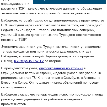
справедливости и
развития (ПСР), заявил, что ключевым данным, отображающим
экономические показатели страны, больше не доверяют.
Бабаджан, который поднялся до вице-премьера в правительстве
ПСР, выступил через несколько часов после того, как президент
Реджеп Тайип Эрдоган, теперь его политический соперник,
уволил 10 высших должностных лиц Турецкого статистического
института (TÜIK).
Экономические институты Турции, включая институт статистики,
теперь находятся под политическим давлением, считает
Бабаджан, возглавляющий Партию демократии и прорыва
(DEVA),
в интервью Fox TV
во вторник.
В президентском указе,
опубликованном во вторник
в
Официальном вестнике страны, Эрдоган указал, что уволил 10
региональных глав TÜIK, в том числе в Стамбуле, в Анталье, в
Бурсе, и в Конье. Он не давал никаких объяснений по поводу
своего решения.
Бабаджан сказал, что теперь людям ясно, что происходит, когда
руководители учреждений не работают в тандеме с
правительством.