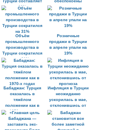
Турции составляет
обеспокоены
23%
последствиями
пандемии
Объём
Розничные
промышленного
продажи в Турции
производства в
в апреле упали на
Турции сократился
19%
на 31%
Бабаджан: Турция
Инфляция в Турции
оказалась в
неожиданно
тяжёлом
ускорилась в мае,
положении как в
отклонившись от
1970-х годах
прогноза