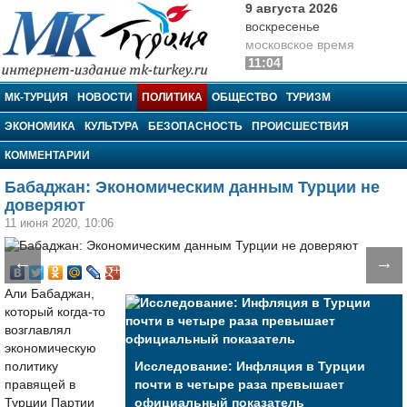
9 августа 2026
воскресенье
московское время
11:04
МК-Турция
МК-ТУРЦИЯ
НОВОСТИ
ПОЛИТИКА
ОБЩЕСТВО
ТУРИЗМ
ЭКОНОМИКА
КУЛЬТУРА
БЕЗОПАСНОСТЬ
ПРОИСШЕСТВИЯ
КОММЕНТАРИИ
Бабаджан: Экономическим данным Турции не
доверяют
11 июня 2020, 10:06
←
→
Али Бабаджан,
который когда-то
возглавлял
экономическую
политику
Исследование: Инфляция в Турции
правящей в
почти в четыре раза превышает
Турции Партии
официальный показатель