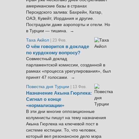
американские базы в странах
Персидского залива: Бахрейн, Катар,
ОАЭ, Кувейт, Иордания и другие.
Пострадали даже аэропорты и отели. Но
в Турции — тишина. →
Таха Акйол
| 23 Фев.
О чём говорится в докладе
по курдскому вопросу?
Совместный доклад
парламентской комиссии, созданной в
рамках «процесса урегулирования», был
принят 47 голосами. →
Повестка дня Турции
| 13 Фев.
Назначение Акына Гюрлека:
Сигнал о конце
«нормализации»
В эти дни многие оппозиционные
колумнисты пишут на тему назначения
Акына Гюрлека на ключевой пост в
системе юстиции. То, что человек,
который вел резонансное дело мэра