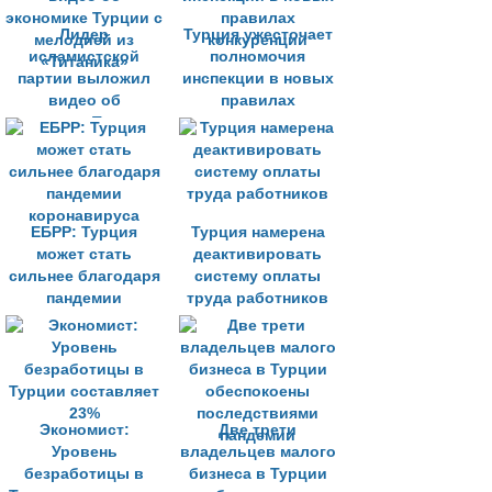
Лидер
Турция ужесточает
исламистской
полномочия
партии выложил
инспекции в новых
видео об
правилах
экономике Турции с
конкуренции
мелодией из
«Титаника»
ЕБРР: Турция
Турция намерена
может стать
деактивировать
сильнее благодаря
систему оплаты
пандемии
труда работников
коронавируса
Экономист:
Две трети
Уровень
владельцев малого
безработицы в
бизнеса в Турции