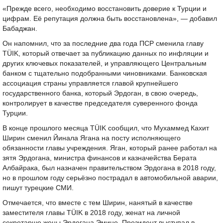
«Прежде всего, необходимо восстановить доверие к Турции и
цифрам. Её репутация должна быть восстановлена», — добавил
Бабаджан.
Он напомнил, что за последние два года ПСР сменила главу
TÜIK, который отвечает за публикацию данных по инфляции и
других ключевых показателей, и управляющего Центральным
банком с тщательно подобранными чиновниками. Банковская
ассоциация страны управляется главой крупнейшего
государственного банка, который Эрдоган, в свою очередь,
контролирует в качестве председателя суверенного фонда
Турции.
В конце прошлого месяца TÜIK сообщил, что Мухаммед Кахит
Ширин сменил Йинала Ягана на посту исполняющего
обязанности главы учреждения. Яган, который ранее работал на
зятя Эрдогана, министра финансов и казначейства Берата
Албайрака, был назначен правительством Эрдогана в 2018 году,
но в прошлом году серьёзно пострадал в автомобильной аварии,
пишут турецкие СМИ.
Отмечается, что вместе с тем Ширин, нанятый в качестве
заместителя главы TÜIK в 2018 году, женат на личной
секретарше жены Эрдогана Эмине. Президент выступал в