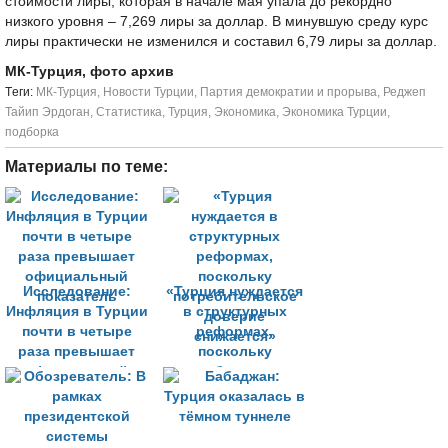
стоимости лиры, которая в начале мая упала до рекордно
низкого уровня – 7,269 лиры за доллар. В минувшую среду курс
лиры практически не изменился и составил 6,79 лиры за доллар.
МК-Турция, фото архив
Tеги:
МК-Турция
,
Новости Турции
,
Партия демократии и прорыва
,
Реджеп
Тайип Эрдоган
,
Статистика
,
Турция
,
Экономика
,
Экономика Турции
,
подборка
Материалы по теме:
Исследование:
«Турция нуждается
Инфляция в Турции
в структурных
почти в четыре
реформах,
раза превышает
поскольку
официальный
потребительское
показатель
доверие
снижается»