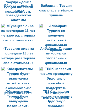
Обозреватель: В
Бабаджан: Турция
рамках
оказалась в тёмном
президентской
туннеле
системы
госучреждения
Турции потеряли
независимость
«Турецкая лира за
Албайрак: Турцию
последние 13 лет
не коснулся
четыре раза теряла
глобальный
свою стоимость»
финансовый
кризис
Обозреватель:
TESK направил
Турция будет
письмо президенту
вынуждена
Эрдогану с
возобновить
просьбой