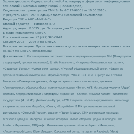
Зарегистрировано Федеральной службой по надзору в сфере связи, информационных
технологий и массовых коммуникаций (Роскомнадзор).
Свидетельство о регистрации СМИ Эл № ФС 77-66061 от 10.06.2016 г.
Учредитель СМИ – АО «Редакция газеты «Московский Комсомолец»
Редакция СМИ – АНО «МИРНаС»
Главный редактор — Ниязбаев Я.Ю.
Адрес редакции: 115035 , ул. Пятницкая, дом 25, строение 1.
Е-Маил: redaktor@mk-turkey.ru
Контактный телефон: +7 (499) 390-08-91
Copyright 2003 — 2026 © mk-turkey.ru
Все права защищены. При использовании и цитировании материалов активная ссылка
на сайт mk-turkey.ru обязательна!
Для читателей
: В России признаны экстремистскими и запрещены организации ФБК (Фонд борьбы
с коррупцией, признан иноагентом), Штабы Навального, «Национал-большевистская партия»,
«Свидетели Иеговы», «Армия воли народа», «Русский общенациональный союз», «Движение
против нелегальной иммиграции», «Правый сектор», УНА-УНСО, УПА, «Тризуб им. Степана
Бандеры», «Мизантропик дивижн», «Меджлис крымскотатарского народа», движение
«Артподготовка», общероссийская политическая партия «Воля», АУЕ, батальоны «Азов» и Айдар″.
Признаны террористическими и запрещены: «Движение Талибан», «Имарат Кавказ», «Исламское
государство» (ИГ, ИГИЛ), Джебхад-ан-Нусра, «АУМ Синрике», «Братья-мусульмане», «Аль-Каида
в странах исламского Магриба», «Сеть», «Колумбайн». В РФ признана нежелательной
деятельность «Открытой России», издания «Проект Медиа». СМИ-иноагентами признаны:
телеканал «Дождь», «Медуза», «Важные истории», «Голос Америки», радио «Свобода», The
Insider, «Медиазона», ОВД-инфо. Иноагентами признаны общество/центр «Мемориал»,
«Аналитический Центр Юрия Левады», Сахаровский центр. Instagram и Facebook (Metа)