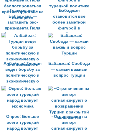
«Главная цель
Бабаджан
Бабаджана —
становится все
заставить экс-
более заметной
президента Гюля
фигурой в
баллотироваться
турецкой политике
против Эрдогана на
выборах»
Албайрак: Турция
Бабаджан: Свобода
ведёт борьбу за
— самый важный
политическую и
вопрос Турции
экономическую
независимость
Опрос: Больше
«Ограничения на
всего турецкий
импорт
народ волнует
сигнализируют о