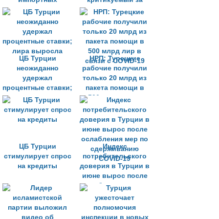
товаров
угрозу
неприкосновенности
частной жизни
ЦБ Турции
НРП: Турецкие
неожиданно
рабочие получили
удержал
только 20 млрд из
процентные ставки;
пакета помощи в
лира выросла
500 млрд лир в
связи с COVID-19
ЦБ Турции
Индекс
стимулирует спрос
потребительского
на кредиты
доверия в Турции в
июне вырос после
ослабления мер по
сдерживанию
COVID-19