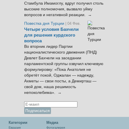
Стамбула Имамоглу, вдруг получил столь
высокие полномочия, вызвало уйму
вопросов и негативной реакции. →
Повестка дня Турции
| 04 Фев.
Четыре условия Бахчели
для решения курдского
вопроса
Во вторник лидер Партии
националистического движения (ПНД)
Девлет Бахчели на заседании
парламентской группы озвучил ключевую
формулировку: «Пока Анатолия не
обретёт покой, Оджалан — надежду,
Ахметы — свои посты, а Демирташ —
свой дом, наша решимость
непоколебима». →
Категории
Медиа
Евразия
Фотогалерея