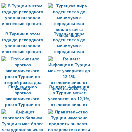
экономические
поддержать
реформы 1990-х
торговцев и
годов
ремесленников
В Турции в этом
Турецкая лира
году до рекордного
подешевела до
уровня выросли
минимума с
ипотечные кредиты
середины мая
после скачка
инфляции
Fitch снизило
Reuters: Инфляция
прогноз
в Турции может
экономического
ускорится до 12,1%,
роста Турции во
отклонившись от
второй раз за два
цели на 2020 год
месяца