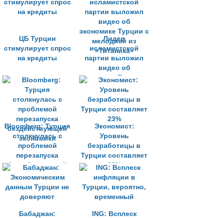
ЦБ Турции
Лидер
стимулирует спрос
исламистской
на кредиты
партии выложил
видео об
экономике Турции с
мелодией из
«Титаника»
Bloomberg: Турция
Экономист:
столкнулась с
Уровень
проблемой
безработицы в
перезапуска
Турции составляет
бездействующей
23%
экономики
Бабаджан:
ING: Всплеск