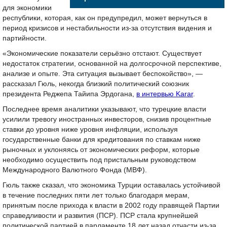
для экономики
республики, которая, как он предупредил, может вернуться в
период кризисов и нестабильности из-за отсутствия видения и
партийности.
«Экономические показатели серьёзно отстают. Существует
недостаток стратегии, основанной на долгосрочной перспективе,
анализе и опыте. Эта ситуация вызывает беспокойство», —
рассказал Гюль, некогда близкий политический союзник
президента Реджепа Тайипа Эрдогана,
в интервью Karar
.
Последнее время аналитики указывают, что турецкие власти
усилили тревогу иностранных инвесторов, снизив процентные
ставки до уровня ниже уровня инфляции, используя
государственные банки для кредитования по ставкам ниже
рыночных и уклоняясь от экономических реформ, которые
необходимо осуществить под пристальным руководством
Международного Валютного Фонда (МВФ).
Гюль также сказал, что экономика Турции оставалась устойчивой
в течение последних пяти лет только благодаря мерам,
принятым после прихода к власти в 2002 году правящей Партии
справедливости и развития (ПСР). ПСР стала крупнейшей
политической партией в парламенте 18 лет назад отчасти из-за