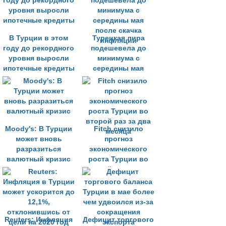
годов
ремесленников
В Турции в этом
Турецкая лира
году до рекордного
подешевела до
уровня выросли
минимума с
ипотечные кредиты
середины мая
после скачка
инфляции
Moody's: В Турции
Fitch снизило
может вновь
прогноз
разразиться
экономического
валютный кризис
роста Турции во
второй раз за два
месяца
Reuters: Инфляция
Дефицит торгового