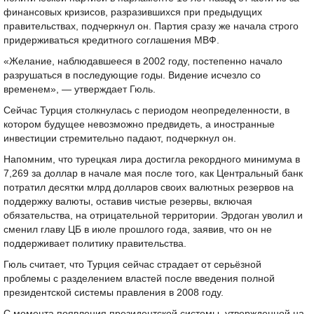
финансовых кризисов, разразившихся при предыдущих
правительствах, подчеркнул он. Партия сразу же начала строго
придерживаться кредитного соглашения МВФ.
«Желание, наблюдавшееся в 2002 году, постепенно начало
разрушаться в последующие годы. Видение исчезло со
временем», — утверждает Гюль.
Сейчас Турция столкнулась с периодом неопределенности, в
котором будущее невозможно предвидеть, а иностранные
инвестиции стремительно падают, подчеркнул он.
Напомним, что турецкая лира достигла рекордного минимума в
7,269 за доллар в начале мая после того, как Центральный банк
потратил десятки млрд долларов своих валютных резервов на
поддержку валюты, оставив чистые резервы, включая
обязательства, на отрицательной территории. Эрдоган уволил и
сменил главу ЦБ в июле прошлого года, заявив, что он не
поддерживает политику правительства.
Гюль считает, что Турция сейчас страдает от серьёзной
проблемы с разделением властей после введения полной
президентской системы правления в 2008 году.
С момента появления президентской системы, утвержденной на