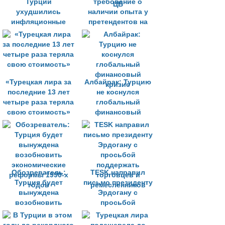
Турции
требование о
ухудшились
наличии опыта у
инфляционные
претендентов на
ожидания
должность
замуправляющего
ЦБ
«Турецкая лира за
Албайрак: Турцию
последние 13 лет
не коснулся
четыре раза теряла
глобальный
свою стоимость»
финансовый
кризис
Обозреватель:
TESK направил
Турция будет
письмо президенту
вынуждена
Эрдогану с
возобновить
просьбой
экономические
поддержать
реформы 1990-х
торговцев и