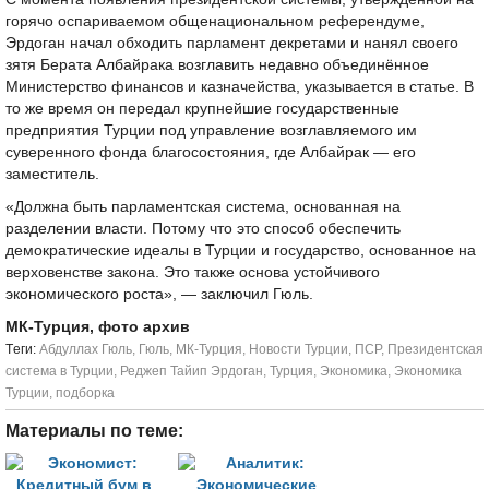
горячо оспариваемом общенациональном референдуме,
Эрдоган начал обходить парламент декретами и нанял своего
зятя Берата Албайрака возглавить недавно объединённое
Министерство финансов и казначейства, указывается в статье. В
то же время он передал крупнейшие государственные
предприятия Турции под управление возглавляемого им
суверенного фонда благосостояния, где Албайрак — его
заместитель.
«Должна быть парламентская система, основанная на
разделении власти. Потому что это способ обеспечить
демократические идеалы в Турции и государство, основанное на
верховенстве закона. Это также основа устойчивого
экономического роста», — заключил Гюль.
МК-Турция, фото архив
Tеги:
Абдуллах Гюль
,
Гюль
,
МК-Турция
,
Новости Турции
,
ПСР
,
Президентская
система в Турции
,
Реджеп Тайип Эрдоган
,
Турция
,
Экономика
,
Экономика
Турции
,
подборка
Материалы по теме: