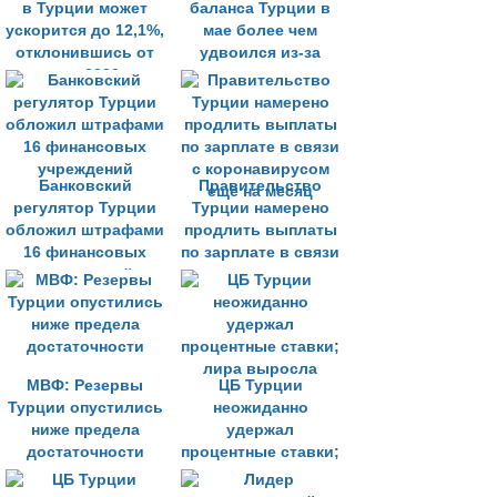
в Турции может
баланса Турции в
ускорится до 12,1%,
мае более чем
отклонившись от
удвоился из-за
цели на 2020 год
сокращения
экспорта
Банковский
Правительство
регулятор Турции
Турции намерено
обложил штрафами
продлить выплаты
16 финансовых
по зарплате в связи
учреждений
с коронавирусом
ещё на месяц
МВФ: Резервы
ЦБ Турции
Турции опустились
неожиданно
ниже предела
удержал
достаточности
процентные ставки;
лира выросла