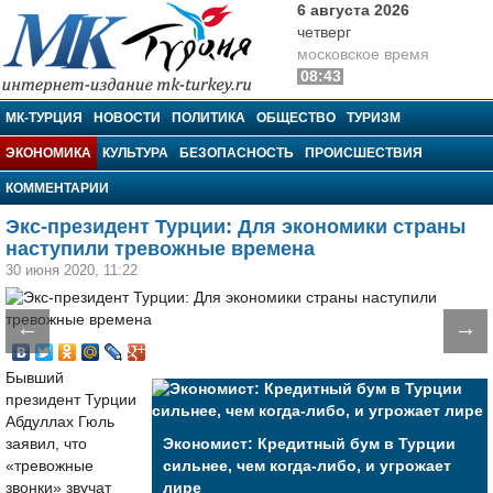
6 августа 2026
четверг
московское время
08:43
МК-Турция
МК-ТУРЦИЯ
НОВОСТИ
ПОЛИТИКА
ОБЩЕСТВО
ТУРИЗМ
ЭКОНОМИКА
КУЛЬТУРА
БЕЗОПАСНОСТЬ
ПРОИСШЕСТВИЯ
КОММЕНТАРИИ
Экс-президент Турции: Для экономики страны
наступили тревожные времена
30 июня 2020, 11:22
←
→
Бывший
президент Турции
Абдуллах Гюль
заявил, что
Экономист: Кредитный бум в Турции
«тревожные
сильнее, чем когда-либо, и угрожает
звонки» звучат
лире