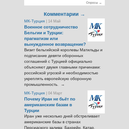
Опросы →
Комментарии →
МК-Турция
| 14 Май
Военное сотрудничество
Бельгии и Турции:
прагматизм или
вынужденное возвращение?
Визит бельгийской королевы Матильды и
подписание девяти оборонных
соглашений с Турцией официально
объясняют двумя главными причинами:
российской угрозой и необходимостью
укреплять европейскую оборонную
промышленность. →
МК-Турция
| 04 Март
Почему Иран не бьёт по
американским базам в
Турции
Иран уже несколько дней обстреливает
американские базы в странах
Персидского залива: Бахрейн, Катар,