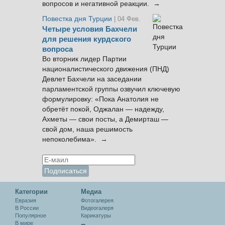
вопросов и негативной реакции. →
Повестка дня Турции
| 04 Фев.
Четыре условия Бахчели
для решения курдского
вопроса
Во вторник лидер Партии
националистического движения (ПНД)
Девлет Бахчели на заседании
парламентской группы озвучил ключевую
формулировку: «Пока Анатолия не
обретёт покой, Оджалан — надежду,
Ахметы — свои посты, а Демирташ —
свой дом, наша решимость
непоколебима». →
Категории
Медиа
Евразия
Фотогалерея
В России
Видеогалеря
Популярное
Карикатуры
В мире