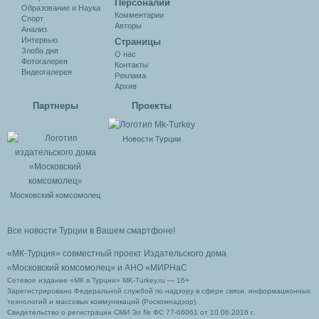
Персоналии
Образование и Наука
Комментарии
Спорт
Авторы
Анализ
Интервью
Cтраницы
Злоба дня
О нас
Фотогалерея
Контакты
Видеогалерея
Реклама
Архив
Партнеры
Проекты
Новости Турции
Московский комсомолец
Все новости Турции в Вашем смартфоне!
«МК-Турция» совместный проект Издательского дома
«Московский комсомолец»
и АНО «МИРНаС
Сетевое издание «МК в Турции» MK-Turkey.ru — 16+
Зарегистрировано Федеральной службой по надзору в сфере связи, информационных
технологий и массовых коммуникаций (Роскомнадзор).
Свидетельство о регистрации СМИ Эл № ФС 77-66061 от 10.06.2016 г.