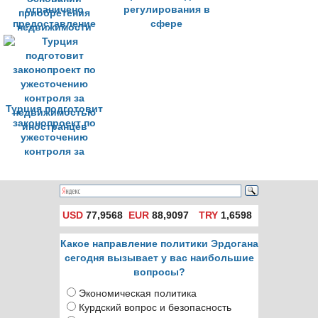
ограничено
регулирования в
предоставление
сфере
турецкого
недвижимости в
гражданства на
Турции
основании
приобретения
недвижимости
Турция подготовит
законопроект по
ужесточению
контроля за
недвижимостью
иностранцев
USD
77,9568
EUR
88,9097
TRY
1,6598
Какое направление политики Эрдогана
сегодня вызывает у вас наибольшие
вопросы?
Экономическая политика
Курдский вопрос и безопасность