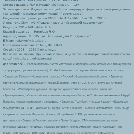
Сетевое издание «МК в Турции» MK-Turkey.ru — 16+
Зарегистрировано Федеральной службой по надзору в сфере связи, информационных
технологий и массовых коммуникаций (Роскомнадзор).
Свидетельство о регистрации СМИ Эл № ФС 77-66061 от 10.06.2016 г.
Учредитель СМИ – АО «Редакция газеты «Московский Комсомолец»
Редакция СМИ – АНО «МИРНаС»
Главный редактор — Ниязбаев Я.Ю.
Адрес редакции: 115035 , ул. Пятницкая, дом 25, строение 1.
Е-Маил: redaktor@mk-turkey.ru
Контактный телефон: +7 (499) 390-08-91
Copyright 2003 — 2026 © mk-turkey.ru
Все права защищены. При использовании и цитировании материалов активная ссылка
на сайт mk-turkey.ru обязательна!
Для читателей
: В России признаны экстремистскими и запрещены организации ФБК (Фонд борьбы
с коррупцией, признан иноагентом), Штабы Навального, «Национал-большевистская партия»,
«Свидетели Иеговы», «Армия воли народа», «Русский общенациональный союз», «Движение
против нелегальной иммиграции», «Правый сектор», УНА-УНСО, УПА, «Тризуб им. Степана
Бандеры», «Мизантропик дивижн», «Меджлис крымскотатарского народа», движение
«Артподготовка», общероссийская политическая партия «Воля», АУЕ, батальоны «Азов» и Айдар″.
Признаны террористическими и запрещены: «Движение Талибан», «Имарат Кавказ», «Исламское
государство» (ИГ, ИГИЛ), Джебхад-ан-Нусра, «АУМ Синрике», «Братья-мусульмане», «Аль-Каида
в странах исламского Магриба», «Сеть», «Колумбайн». В РФ признана нежелательной
деятельность «Открытой России», издания «Проект Медиа». СМИ-иноагентами признаны:
телеканал «Дождь», «Медуза», «Важные истории», «Голос Америки», радио «Свобода», The
Insider, «Медиазона», ОВД-инфо. Иноагентами признаны общество/центр «Мемориал»,