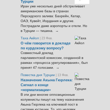
Турции
Иран уже несколько дней обстреливает
американские базы в странах
Персидского залива: Бахрейн, Катар,
ОАЭ, Кувейт, Иордания и другие.
Пострадали даже аэропорты и отели. Но
в Турции — тишина. →
Таха Акйол
| 23 Фев.
О чём говорится в докладе
по курдскому вопросу?
Совместный доклад
парламентской комиссии, созданной в
рамках «процесса урегулирования», был
принят 47 голосами. →
Повестка дня Турции
| 13 Фев.
Назначение Акына Гюрлека:
Сигнал о конце
«нормализации»
В эти дни многие оппозиционные
колумнисты пишут на тему назначения
Акына Гюрлека на ключевой пост в
системе юстиции. То, что человек,