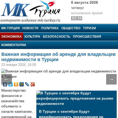
6 августа 2026
четверг
московское время
03:34
МК-Турция
МК-ТУРЦИЯ
НОВОСТИ
ПОЛИТИКА
ОБЩЕСТВО
ТУРИЗМ
ЭКОНОМИКА
КУЛЬТУРА
БЕЗОПАСНОСТЬ
ПРОИСШЕСТВИЯ
КОММЕНТАРИИ
Важная информация об аренде для владельцев
недвижимости в Турции
23 января 2024, 14:05
←
→
Министерство
финансов и
казначейства
объявило о
начале кампании,
В Турции с сентября будут
направленной на
верифицировать предложения на