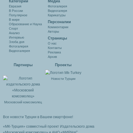
Категории
Медиа
Евразия
Фотогалерея
В России
Видеогалеря
Популярное
Карикатуры
В мире
Персоналии
Образование и Наука
Комментарии
Спорт
Авторы
Анализ
Интервью
Cтраницы
Злоба дня
О нас
Фотогалерея
Контакты
Видеогалерея
Реклама
Архив
Партнеры
Проекты
Новости Турции
Московский комсомолец
Все новости Турции в Вашем смартфоне!
«МК-Турция» совместный проект Издательского дома
«Московский комсомолец»
и АНО «МИРНаС