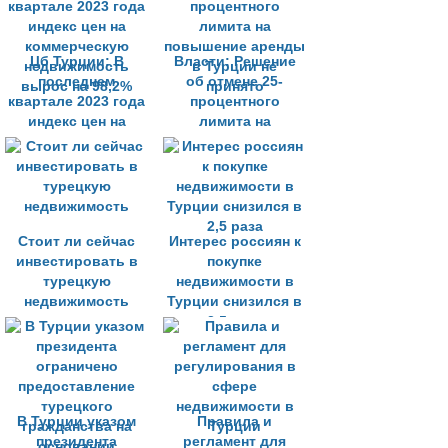
аренды
Цб Турции: В
Власти: Решение
последнем
об отмене 25-
квартале 2023 года
процентного
индекс цен на
лимита на
коммерческую
повышение аренды
недвижимость
в Турции не
вырос на 98,2%
принято
Стоит ли сейчас
Интерес россиян к
инвестировать в
покупке
турецкую
недвижимости в
недвижимость
Турции снизился в
2,5 раза
В Турции указом
Правила и
президента
регламент для