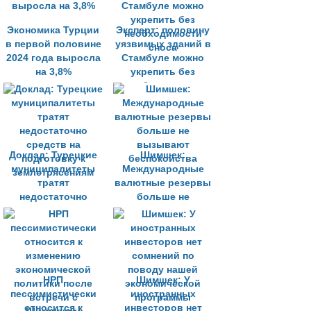
Экономика Турции
Эксперт: половину
в первой половине
уязвимых зданий в
2024 года выросла
Стамбуле можно
на 3,8%
укрепить без
необходимости
сноса
Доклад: Турецкие
Шимшек:
муниципалитеты
Международные
тратят
валютные резервы
недостаточно
больше не
средств на
вызывают
подготовку к
беспокойства
землетрясениям
НРП
Шимшек: У
пессимистически
иностранных
относится к
инвесторов нет