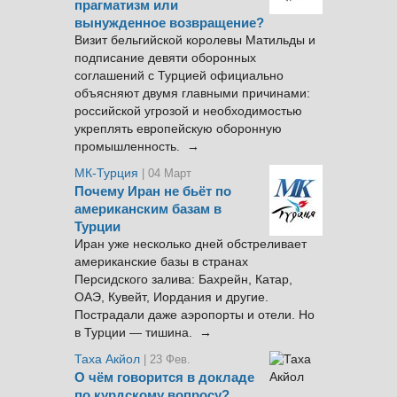
прагматизм или
вынужденное возвращение?
Визит бельгийской королевы Матильды и
подписание девяти оборонных
соглашений с Турцией официально
объясняют двумя главными причинами:
российской угрозой и необходимостью
укреплять европейскую оборонную
промышленность. →
МК-Турция
| 04 Март
Почему Иран не бьёт по
американским базам в
Турции
Иран уже несколько дней обстреливает
американские базы в странах
Персидского залива: Бахрейн, Катар,
ОАЭ, Кувейт, Иордания и другие.
Пострадали даже аэропорты и отели. Но
в Турции — тишина. →
Таха Акйол
| 23 Фев.
О чём говорится в докладе
по курдскому вопросу?