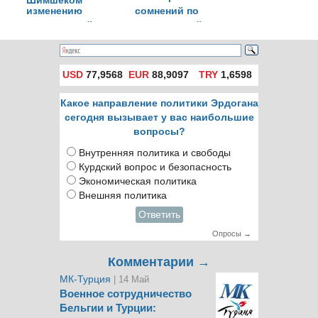
изменению
сомнений по
экономической
поводу нашей
политики после
экономической
встречи с
программы
Шимшеком
USD
77,9568
EUR
88,9097
TRY
1,6598
Какое направление политики Эрдогана
сегодня вызывает у вас наибольшие
вопросы?
Внутренняя политика и свободы
Курдский вопрос и безопасность
Экономическая политика
Внешняя политика
Ответить
Опросы →
Комментарии →
МК-Турция
| 14 Май
Военное сотрудничество
Бельгии и Турции: