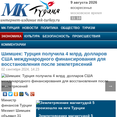
9 августа 2026
воскресенье
московское время
11:10
МК-Турция
МК-ТУРЦИЯ
НОВОСТИ
ПОЛИТИКА
ОБЩЕСТВО
ТУРИЗМ
ЭКОНОМИКА
КУЛЬТУРА
БЕЗОПАСНОСТЬ
ПРОИСШЕСТВИЯ
КОММЕНТАРИИ
Шимшек: Турция получила 4 млрд. долларов
США международного финансирования для
восстановления после землетрясений
02 сентября 2024, 14:23
←
→
Министр
финансов Турции
Мехмет Шимшек
объявил 31
Землетрясение магнитудой 5