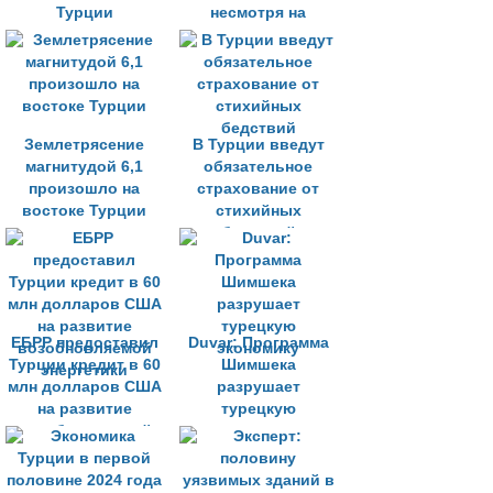
Турции
несмотря на
западные санкции
Землетрясение
В Турции введут
магнитудой 6,1
обязательное
произошло на
страхование от
востоке Турции
стихийных
бедствий
ЕБРР предоставил
Duvar: Программа
Турции кредит в 60
Шимшека
млн долларов США
разрушает
на развитие
турецкую
возобновляемой
экономику
энергетики