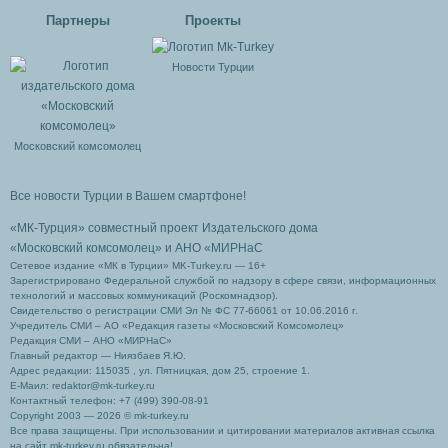
Партнеры
Проекты
Новости Турции
Московский комсомолец
Все новости Турции в Вашем смартфоне!
«МК-Турция» совместный проект Издательского дома
«Московский комсомолец»
и АНО «МИРНаС
Сетевое издание «МК в Турции» MK-Turkey.ru — 16+
Зарегистрировано Федеральной службой по надзору в сфере связи, информационных
технологий и массовых коммуникаций (Роскомнадзор).
Свидетельство о регистрации СМИ Эл № ФС 77-66061 от 10.06.2016 г.
Учредитель СМИ – АО «Редакция газеты «Московский Комсомолец»
Редакция СМИ – АНО «МИРНаС»
Главный редактор — Ниязбаев Я.Ю.
Адрес редакции: 115035 , ул. Пятницкая, дом 25, строение 1.
Е-Маил: redaktor@mk-turkey.ru
Контактный телефон: +7 (499) 390-08-91
Copyright 2003 — 2026 © mk-turkey.ru
Все права защищены. При использовании и цитировании материалов активная ссылка
на сайт mk-turkey.ru обязательна!