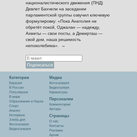
националистического движения (ПНД)
Девлет Бахчели на заседании
парламентской группы озвучил ключевую
формулировку: «Пока Анатолия не
обретёт покой, Оджалан — надежду,
Ахметы — свои посты, а Демирташ —
свой дом, наша решимость
непоколебима». →
Категории
Медиа
Евразия
Фотогалерея
В России
Видеогалеря
Популярное
Карикатуры
В мире
Персоналии
Образование и Наука
Комментарии
Спорт
Авторы
Анализ
Интервью
Cтраницы
Злоба дня
О нас
Фотогалерея
Контакты
Видеогалерея
Реклама
Архив