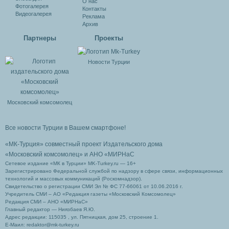
О нас
Фотогалерея
Контакты
Видеогалерея
Реклама
Архив
Партнеры
Проекты
Новости Турции
Московский комсомолец
Все новости Турции в Вашем смартфоне!
«МК-Турция» совместный проект Издательского дома
«Московский комсомолец»
и АНО «МИРНаС
Сетевое издание «МК в Турции» MK-Turkey.ru — 16+
Зарегистрировано Федеральной службой по надзору в сфере связи, информационных
технологий и массовых коммуникаций (Роскомнадзор).
Свидетельство о регистрации СМИ Эл № ФС 77-66061 от 10.06.2016 г.
Учредитель СМИ – АО «Редакция газеты «Московский Комсомолец»
Редакция СМИ – АНО «МИРНаС»
Главный редактор — Ниязбаев Я.Ю.
Адрес редакции: 115035 , ул. Пятницкая, дом 25, строение 1.
Е-Маил: redaktor@mk-turkey.ru