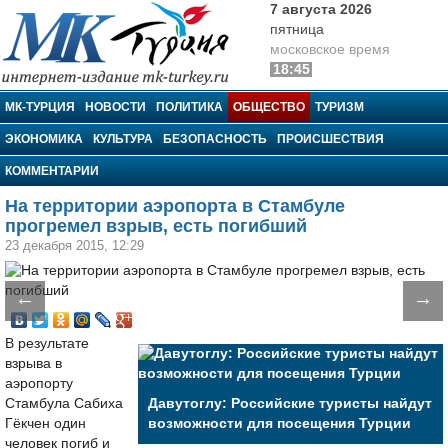
7 августа 2026
пятница
московское время
18:45
МК-Турция
МК-ТУРЦИЯ
НОВОСТИ
ПОЛИТИКА
ОБЩЕСТВО
ТУРИЗМ
ЭКОНОМИКА
КУЛЬТУРА
БЕЗОПАСНОСТЬ
ПРОИСШЕСТВИЯ
КОММЕНТАРИИ
На территории аэропорта в Стамбуле
прогремел взрыв, есть погибший
23 декабря 2015, 12:29
←
→
В результате
взрыва в
аэропорту
Стамбула Сабиха
Давутоглу: Российские туристы найдут
Гёкчен один
возможности для посещения Турции
человек погиб и