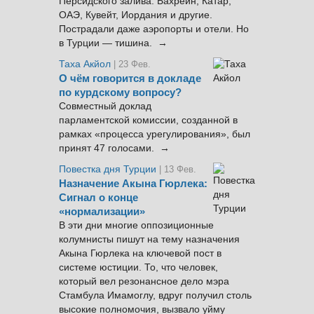
Персидского залива: Бахрейн, Катар,
ОАЭ, Кувейт, Иордания и другие.
Пострадали даже аэропорты и отели. Но
в Турции — тишина. →
Таха Акйол
| 23 Фев.
О чём говорится в докладе
по курдскому вопросу?
Совместный доклад
парламентской комиссии, созданной в
рамках «процесса урегулирования», был
принят 47 голосами. →
Повестка дня Турции
| 13 Фев.
Назначение Акына Гюрлека:
Сигнал о конце
«нормализации»
В эти дни многие оппозиционные
колумнисты пишут на тему назначения
Акына Гюрлека на ключевой пост в
системе юстиции. То, что человек,
который вел резонансное дело мэра
Стамбула Имамоглу, вдруг получил столь
высокие полномочия, вызвало уйму