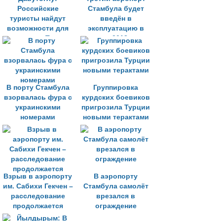
Российские
Стамбула будет
туристы найдут
введён в
возможности для
эксплуатацию в
посещения Турции
начале 2018 года
В порту Стамбула
Группировка
взорвалась фура с
курдских боевиков
украинскими
пригрозила Турции
номерами
новыми терактами
Взрыв в аэропорту
В аэропорту
им. Сабихи Гекчен –
Стамбула самолёт
расследование
врезался в
продолжается
ограждение