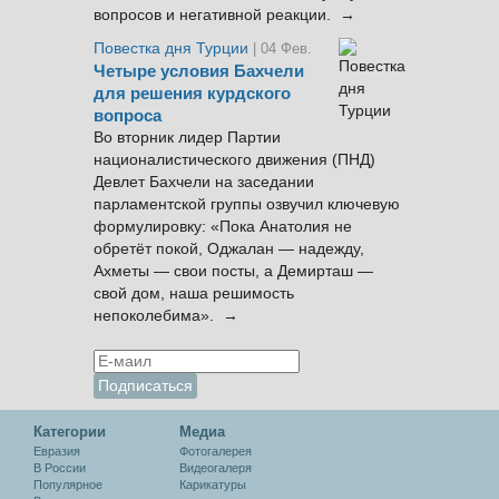
вопросов и негативной реакции. →
Повестка дня Турции
| 04 Фев.
Четыре условия Бахчели
для решения курдского
вопроса
Во вторник лидер Партии
националистического движения (ПНД)
Девлет Бахчели на заседании
парламентской группы озвучил ключевую
формулировку: «Пока Анатолия не
обретёт покой, Оджалан — надежду,
Ахметы — свои посты, а Демирташ —
свой дом, наша решимость
непоколебима». →
Категории
Медиа
Евразия
Фотогалерея
В России
Видеогалеря
Популярное
Карикатуры