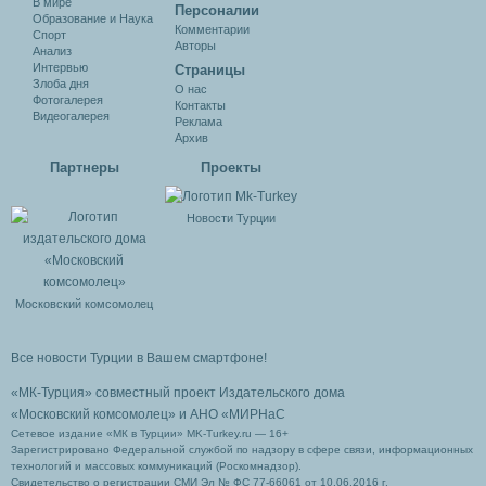
В мире
Персоналии
Образование и Наука
Комментарии
Спорт
Авторы
Анализ
Интервью
Cтраницы
Злоба дня
О нас
Фотогалерея
Контакты
Видеогалерея
Реклама
Архив
Партнеры
Проекты
Новости Турции
Московский комсомолец
Все новости Турции в Вашем смартфоне!
«МК-Турция» совместный проект Издательского дома
«Московский комсомолец»
и АНО «МИРНаС
Сетевое издание «МК в Турции» MK-Turkey.ru — 16+
Зарегистрировано Федеральной службой по надзору в сфере связи, информационных
технологий и массовых коммуникаций (Роскомнадзор).
Свидетельство о регистрации СМИ Эл № ФС 77-66061 от 10.06.2016 г.