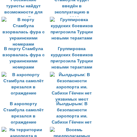
туристы найдут
введён в
возможности для
эксплуатацию в
посещения Турции
начале 2018 года
В порту Стамбула
Группировка
взорвалась фура с
курдских боевиков
украинскими
пригрозила Турции
номерами
новыми терактами
В аэропорту
Йылдырым: В
Стамбула самолёт
безопасности
врезался в
аэропорта им.
ограждение
Сабихи Гёкчен нет
уязвимых мест