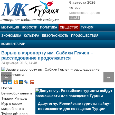
6 августа 2026
четверг
московское время
11:21
МК-Турция
МК-ТУРЦИЯ
НОВОСТИ
ПОЛИТИКА
ОБЩЕСТВО
ТУРИЗМ
ЭКОНОМИКА
КУЛЬТУРА
БЕЗОПАСНОСТЬ
ПРОИСШЕСТВИЯ
КОММЕНТАРИИ
Взрыв в аэропорту им. Сабихи Гекчен –
расследование продолжается
24 декабря 2015, 14:48
←
→
Посол
Великобритании в
Турции Ричард
Мур в своем
Давутоглу: Российские туристы найдут
микроблоге в
возможности для посещения Турции
Twitter объявил,