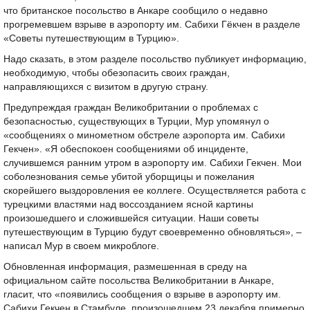
что британское посольство в Анкаре сообщило о недавно
прогремевшем взрыве в аэропорту им. Сабихи Гёкчен в разделе
«Советы путешествующим в Турцию».
Надо сказать, в этом разделе посольство публикует информацию,
необходимую, чтобы обезопасить своих граждан,
направляющихся с визитом в другую страну.
Предупреждая граждан Великобритании о проблемах с
безопасностью, существующих в Турции, Мур упомянул о
«сообщениях о минометном обстреле аэропорта им. Сабихи
Гекчен». «Я обеспокоен сообщениями об инциденте,
случившемся ранним утром в аэропорту им. Сабихи Гекчен. Мои
соболезнования семье убитой уборщицы и пожелания
скорейшего выздоровления ее коллеге. Осуществляется работа с
турецкими властями над воссозданием ясной картины
произошедшего и сложившейся ситуации. Наши советы
путешествующим в Турцию будут своевременно обновляться», –
написал Мур в своем микроблоге.
Обновленная информация, размешенная в среду на
официальном сайте посольства Великобритании в Анкаре,
гласит, что «появились сообщения о взрыве в аэропорту им.
Сабихи Гекчен в Стамбуле, произошедшем 23 декабря примерно