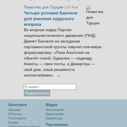
Повестка дня Турции
| 04 Фев.
Четыре условия Бахчели
для решения курдского
вопроса
Во вторник лидер Партии
националистического движения (ПНД)
Девлет Бахчели на заседании
парламентской группы озвучил ключевую
формулировку: «Пока Анатолия не
обретёт покой, Оджалан — надежду,
Ахметы — свои посты, а Демирташ —
свой дом, наша решимость
непоколебима». →
Категории
Медиа
Евразия
Фотогалерея
В России
Видеогалеря
Популярное
Карикатуры
В мире
Персоналии
Образование и Наука