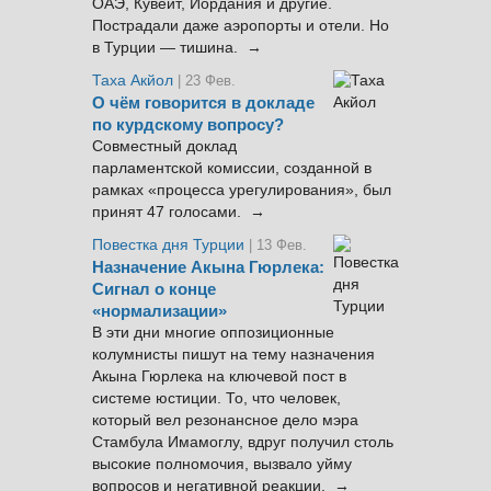
ОАЭ, Кувейт, Иордания и другие.
Пострадали даже аэропорты и отели. Но
в Турции — тишина. →
Таха Акйол
| 23 Фев.
О чём говорится в докладе
по курдскому вопросу?
Совместный доклад
парламентской комиссии, созданной в
рамках «процесса урегулирования», был
принят 47 голосами. →
Повестка дня Турции
| 13 Фев.
Назначение Акына Гюрлека:
Сигнал о конце
«нормализации»
В эти дни многие оппозиционные
колумнисты пишут на тему назначения
Акына Гюрлека на ключевой пост в
системе юстиции. То, что человек,
который вел резонансное дело мэра
Стамбула Имамоглу, вдруг получил столь
высокие полномочия, вызвало уйму
вопросов и негативной реакции. →