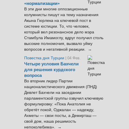
«нормализации»
В эти дни многие оппозиционные
колумнисты пишут на тему назначения
Акына Гюрлека на ключевой пост в
системе юстиции. То, что человек,
который вел резонансное дело мэра
Стамбула Имамоглу, вдруг получил столь
высокие полномочия, вызвало уйму
вопросов и негативной реакции. →
Повестка дня Турции
| 04 Фев.
Четыре условия Бахчели
для решения курдского
вопроса
Во вторник лидер Партии
националистического движения (ПНД)
Девлет Бахчели на заседании
парламентской группы озвучил ключевую
формулировку: «Пока Анатолия не
обретёт покой, Оджалан — надежду,
Ахметы — свои посты, а Демирташ —
свой дом, наша решимость
непоколебима». →