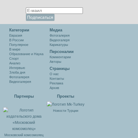
Категории
Медиа
Евразия
Фотогалерея
В России
Видеогалеря
Популярное
Карикатуры
В мире
Персоналии
Образование и Наука
Комментарии
Спорт
Авторы
Анализ
Интервью
Cтраницы
Злоба дня
О нас
Фотогалерея
Контакты
Видеогалерея
Реклама
Архив
Партнеры
Проекты
Новости Турции
Московский комсомолец