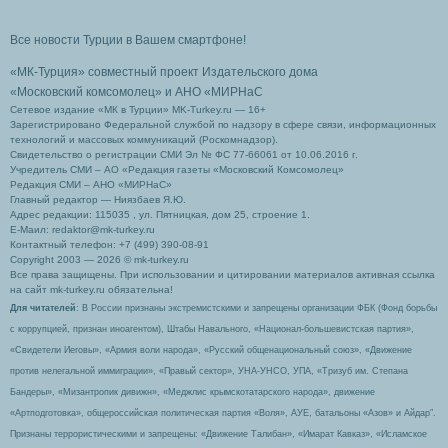
Все новости Турции в Вашем смартфоне!
«МК-Турция» совместный проект Издательского дома
«Московский комсомолец»
и АНО «МИРНаС
Сетевое издание «МК в Турции» MK-Turkey.ru — 16+
Зарегистрировано Федеральной службой по надзору в сфере связи, информационных
технологий и массовых коммуникаций (Роскомнадзор).
Свидетельство о регистрации СМИ Эл № ФС 77-66061 от 10.06.2016 г.
Учредитель СМИ – АО «Редакция газеты «Московский Комсомолец»
Редакция СМИ – АНО «МИРНаС»
Главный редактор — Ниязбаев Я.Ю.
Адрес редакции: 115035 , ул. Пятницкая, дом 25, строение 1.
Е-Маил: redaktor@mk-turkey.ru
Контактный телефон: +7 (499) 390-08-91
Copyright 2003 — 2026 © mk-turkey.ru
Все права защищены. При использовании и цитировании материалов активная ссылка
на сайт mk-turkey.ru обязательна!
Для читателей
: В России признаны экстремистскими и запрещены организации ФБК (Фонд борьбы
с коррупцией, признан иноагентом), Штабы Навального, «Национал-большевистская партия»,
«Свидетели Иеговы», «Армия воли народа», «Русский общенациональный союз», «Движение
против нелегальной иммиграции», «Правый сектор», УНА-УНСО, УПА, «Тризуб им. Степана
Бандеры», «Мизантропик дивижн», «Меджлис крымскотатарского народа», движение
«Артподготовка», общероссийская политическая партия «Воля», АУЕ, батальоны «Азов» и Айдар″.
Признаны террористическими и запрещены: «Движение Талибан», «Имарат Кавказ», «Исламское