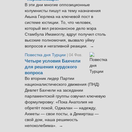
В эти дни многие оппозиционные
колумнисты пишут на тему назначения
Акына Гюрлека на ключевой пост в
системе юстиции. То, что человек,
который вел резонансное дело мэра
Стамбула Имамоглу, вдруг получил столь
высокие полномочия, вызвало уйму
вопросов и негативной реакции. →
Повестка дня Турции
| 04 Фев.
Четыре условия Бахчели
для решения курдского
вопроса
Во вторник лидер Партии
националистического движения (ПНД)
Девлет Бахчели на заседании
парламентской группы озвучил ключевую
формулировку: «Пока Анатолия не
обретёт покой, Оджалан — надежду,
Ахметы — свои посты, а Демирташ —
свой дом, наша решимость
непоколебима». →