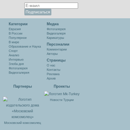
Категории
Медиа
Евразия
Фотогалерея
В России
Видеогалеря
Популярное
Карикатуры
В мире
Персоналии
Образование и Наука
Комментарии
Спорт
Авторы
Анализ
Интервью
Cтраницы
Злоба дня
О нас
Фотогалерея
Контакты
Видеогалерея
Реклама
Архив
Партнеры
Проекты
Новости Турции
Московский комсомолец