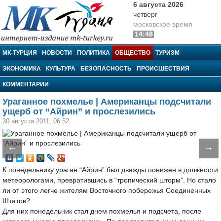
6 августа 2026
четверг
московское время
14:48
МК-Турция
МК-ТУРЦИЯ
НОВОСТИ
ПОЛИТИКА
ОБЩЕСТВО
ТУРИЗМ
ЭКОНОМИКА
КУЛЬТУРА
БЕЗОПАСНОСТЬ
ПРОИСШЕСТВИЯ
КОММЕНТАРИИ
Ураганное похмелье | Американцы подсчитали
ущерб от “Айрин” и прослезились
30 августа 2011, 06:52
←
→
К понедельнику ураган “Айрин” был дважды понижен в должности
метеорологами, превратившись в “тропический шторм”. Но стало
ли от этого легче жителям Восточного побережья Соединенных
Штатов?
Для них понедельник стал днем похмелья и подсчета, после