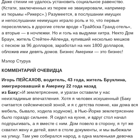
Даже стихии не удалось установить социальное равенство.
(Кстати, заключенных из тюрем не эвакуировали, например
из тюрьмы «Рикерс».) Разумеется, в послушании имущих
и непослушании неимущих играло роль и то, что первые
переселялись в дорогие отели вроде «Трайбска Гранд-отель»,
а вторые — в ночлежки. Но и голь на выдумки хитра. Некто Дом
Браун, житель Стейтен-Айленда, купивший несколько мешков
с песком за 96 долларов, заработал на них 1800 долларов,
обложив ими девять домов. Бизнес Америки — это бизнес!
Мэлор Стуруа
КОММЕНТАРИЙ ОЧЕВИДЦА
Игорь ПЕЙСАХОВ, водитель, 43 года, житель Бруклина,
эмигрировавший в Америку 22 года назад
из Баку:
«И землетрясение, и ураган оставили у нас
неизгладимые впечатления. Хотя я человек искушенный (Баку
считается сейсмической зоной, и я с детства помню, как дома вся
мебель, бывало, ходила ходуном), в Нью-Йорке землетрясение
было гораздо сильнее. Я сидел на кухне, и вдруг стол начал
подпрыгивать, а я вместе с ним. Дом повело в сторону, я тут же
схватил жену и детей, взял в столе документы, и мы выбежали
на улицу. Там уже собирался народ, а одна маленькая девочка