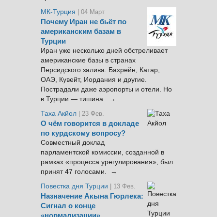
МК-Турция
| 04 Март
Почему Иран не бьёт по
американским базам в
Турции
Иран уже несколько дней обстреливает
американские базы в странах
Персидского залива: Бахрейн, Катар,
ОАЭ, Кувейт, Иордания и другие.
Пострадали даже аэропорты и отели. Но
в Турции — тишина. →
Таха Акйол
| 23 Фев.
О чём говорится в докладе
по курдскому вопросу?
Совместный доклад
парламентской комиссии, созданной в
рамках «процесса урегулирования», был
принят 47 голосами. →
Повестка дня Турции
| 13 Фев.
Назначение Акына Гюрлека:
Сигнал о конце
«нормализации»