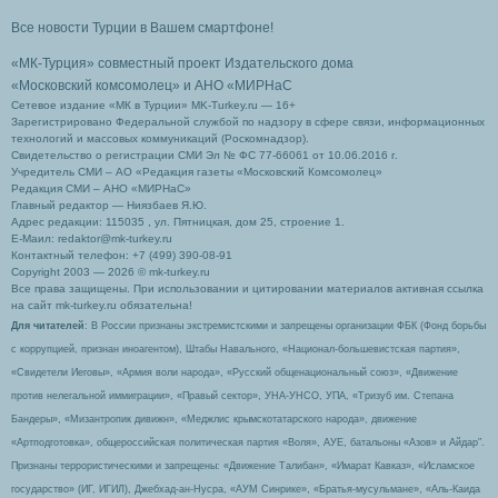
Все новости Турции в Вашем смартфоне!
«МК-Турция» совместный проект Издательского дома
«Московский комсомолец»
и АНО «МИРНаС
Сетевое издание «МК в Турции» MK-Turkey.ru — 16+
Зарегистрировано Федеральной службой по надзору в сфере связи, информационных
технологий и массовых коммуникаций (Роскомнадзор).
Свидетельство о регистрации СМИ Эл № ФС 77-66061 от 10.06.2016 г.
Учредитель СМИ – АО «Редакция газеты «Московский Комсомолец»
Редакция СМИ – АНО «МИРНаС»
Главный редактор — Ниязбаев Я.Ю.
Адрес редакции: 115035 , ул. Пятницкая, дом 25, строение 1.
Е-Маил: redaktor@mk-turkey.ru
Контактный телефон: +7 (499) 390-08-91
Copyright 2003 — 2026 © mk-turkey.ru
Все права защищены. При использовании и цитировании материалов активная ссылка
на сайт mk-turkey.ru обязательна!
Для читателей
: В России признаны экстремистскими и запрещены организации ФБК (Фонд борьбы
с коррупцией, признан иноагентом), Штабы Навального, «Национал-большевистская партия»,
«Свидетели Иеговы», «Армия воли народа», «Русский общенациональный союз», «Движение
против нелегальной иммиграции», «Правый сектор», УНА-УНСО, УПА, «Тризуб им. Степана
Бандеры», «Мизантропик дивижн», «Меджлис крымскотатарского народа», движение
«Артподготовка», общероссийская политическая партия «Воля», АУЕ, батальоны «Азов» и Айдар″.
Признаны террористическими и запрещены: «Движение Талибан», «Имарат Кавказ», «Исламское
государство» (ИГ, ИГИЛ), Джебхад-ан-Нусра, «АУМ Синрике», «Братья-мусульмане», «Аль-Каида