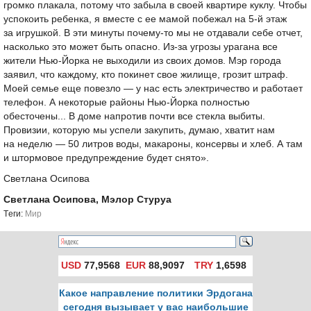
громко плакала, потому что забыла в своей квартире куклу. Чтобы
успокоить ребенка, я вместе с ее мамой побежал на
5-й
этаж
за игрушкой. В эти минуты почему-то мы не отдавали себе отчет,
насколько это может быть опасно. Из-за угрозы урагана все
жители Нью-Йорка не выходили из своих домов. Мэр города
заявил, что каждому, кто покинет свое жилище, грозит штраф.
Моей семье еще повезло — у нас есть электричество и работает
телефон. А некоторые районы Нью-Йорка полностью
обесточены... В доме напротив почти все стекла выбиты.
Провизии, которую мы успели закупить, думаю, хватит нам
на неделю — 50 литров воды, макароны, консервы и хлеб. А там
и штормовое предупреждение будет снято».
Светлана Осипова
Светлана Осипова, Мэлор Стуруа
Tеги:
Мир
USD
77,9568
EUR
88,9097
TRY
1,6598
Какое направление политики Эрдогана
сегодня вызывает у вас наибольшие