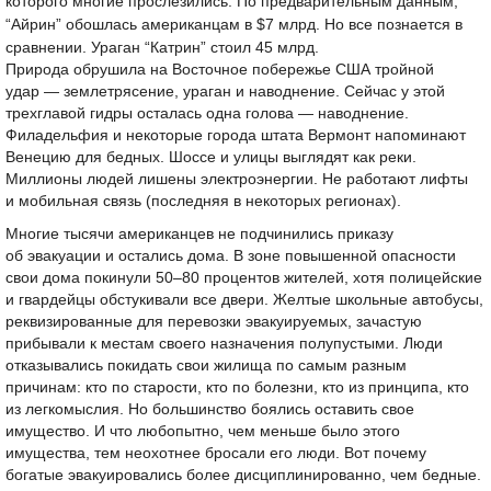
которого многие прослезились. По предварительным данным,
“Айрин” обошлась американцам в $7 млрд. Но все познается в
сравнении. Ураган “Катрин” стоил 45 млрд.
Природа обрушила на Восточное побережье США тройной
удар — землетрясение, ураган и наводнение. Сейчас у этой
трехглавой гидры осталась одна голова — наводнение.
Филадельфия и некоторые города штата Вермонт напоминают
Венецию для бедных. Шоссе и улицы выглядят как реки.
Миллионы людей лишены электроэнергии. Не работают лифты
и мобильная связь (последняя в некоторых регионах).
Многие тысячи американцев не подчинились приказу
об эвакуации и остались дома. В зоне повышенной опасности
свои дома покинули
50–80
процентов жителей, хотя полицейские
и гвардейцы обстукивали все двери. Желтые школьные автобусы,
реквизированные для перевозки эвакуируемых, зачастую
прибывали к местам своего назначения полупустыми. Люди
отказывались покидать свои жилища по самым разным
причинам: кто по старости, кто по болезни, кто из принципа, кто
из легкомыслия. Но большинство боялись оставить свое
имущество. И что любопытно, чем меньше было этого
имущества, тем неохотнее бросали его люди. Вот почему
богатые эвакуировались более дисциплинированно, чем бедные.