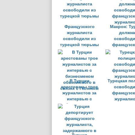
Французского
Макрон: Ту
журналиста
должна
освободили из
освободи
турецкой тюрьмы
французск
журналис
В Турции
Турецкая по
арестованы трое
освободи
журналистов за
французск
интервью с
журналис
бизнесменом
обвиняемого в
связях с Гюленом