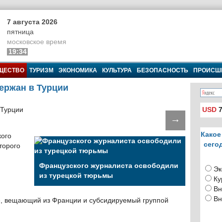
7 августа 2026
пятница
московское время
19:34
ЩЕСТВО
ТУРИЗМ
ЭКОНОМИКА
КУЛЬТУРА
БЕЗОПАСНОСТЬ
ПРОИСШ
ержан в Турции
USD
7
→
Какое
кого
сего
торого
Французского журналиста освободили
Эк
из турецкой тюрьмы
Ку
Вн
Вн
, вещающий из Франции и субсидируемый группой