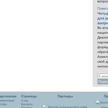
вопро
Повес
Четыр
для р
вопро
Во вто
нацио
Девлет
парла
форму
обрет
Ахмет
свой 
непок
ерсоналии
Cтраницы
Партнеры
Пр
омментарии
О нас
вторы
Контакты
Новос
Реклама