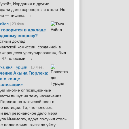
увейт, Иордания и другие.
дали даже аэропорты и отели. Но
ции — тишина. →
Акйол
| 23 Фев.
 говорится в докладе
рдскому вопросу?
стный доклад
ентской комиссии, созданной в
х «процесса урегулирования», был
т 47 голосами. →
тка дня Турции
| 13 Фев.
чение Акына Гюрлека:
л о конце
ализации»
 дни многие оппозиционные
нисты пишут на тему назначения
Гюрлека на ключевой пост в
е юстиции. То, что человек,
ый вел резонансное дело мэра
ла Имамоглу, вдруг получил столь
ие полномочия, вызвало уйму