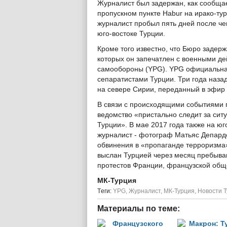
Журналист был задержан, как сообщае
пропускном пункте Habur на ирако-ту
журналист пробыл пять дней после че
юго-востоке Турции.
Кроме того известно, что Бюро задер
которых он запечатлен с военными д
самообороны (YPG). YPG официальная
сепаратистами Турции. Три года наза
на севере Сирии, переданный в эфир
В связи с происходящими событиями
ведомство «пристально следит за си
Турции». В мае 2017 года также на ю
журналист - фотограф Матьяс Депард
обвинения в «пропаганде терроризма»
выслан Турцией через месяц пребыв
протестов Франции, французской общ
МК-Турция
Tеги:
YPG
,
Журналист
,
МК-Турция
,
Новости 
Материалы по теме: