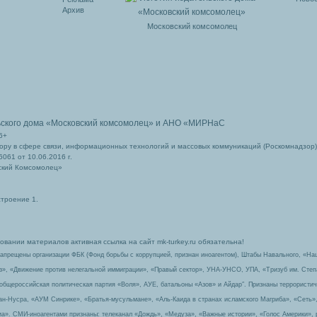
Архив
Московский комсомолец
ьского дома
«Московский комсомолец»
и АНО «МИРНаС
6+
ру в сфере связи, информационных технологий и массовых коммуникаций (Роскомнадзор)
061 от 10.06.2016 г.
ский Комсомолец»
строение 1.
вании материалов активная ссылка на сайт mk-turkey.ru обязательна!
запрещены организации ФБК (Фонд борьбы с коррупцией, признан иноагентом), Штабы Навального, «На
з», «Движение против нелегальной иммиграции», «Правый сектор», УНА-УНСО, УПА, «Тризуб им. Сте
 общероссийская политическая партия «Воля», АУЕ, батальоны «Азов» и Айдар″. Признаны террорист
-ан-Нусра, «АУМ Синрике», «Братья-мусульмане», «Аль-Каида в странах исламского Магриба», «Сеть»
а». СМИ-иноагентами признаны: телеканал «Дождь», «Медуза», «Важные истории», «Голос Америки», 