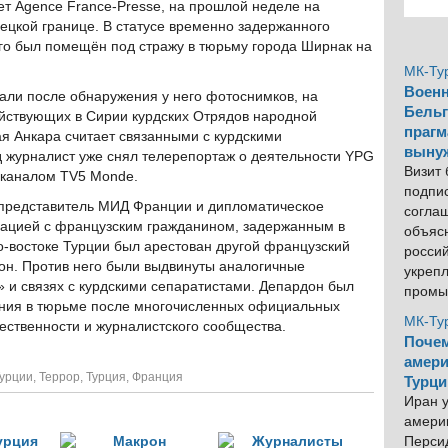
т Agence France-Presse, на прошлой неделе на
рецкой границе. В статусе временно задержанного
го был помещён под стражу в тюрьму города Ширнак на
МК-Ту
Военн
жали после обнаружения у него фотоснимков, на
Бельг
ействующих в Сирии курдских Отрядов народной
прагм
 Анкара считает связанными с курдскими
выну
д журналист уже снял телерепортаж о деятельности YPG
Визит
 каналом TV5 Monde.
подпи
 представитель МИД Франции и дипломатическое
согла
туацией с французским гражданином, задержанным в
объяс
го-востоке Турции был арестован другой французский
росси
он. Против него были выдвинуты аналогичные
укреп
 и связях с курдскими сепаратистами. Депардон был
промы
ания в тюрьме после многочисленных официальных
МК-Ту
ественности и журналистского сообщества.
Почем
амери
Турции
,
Террор
,
Турция
,
Франция
Турци
Иран у
америк
Персид