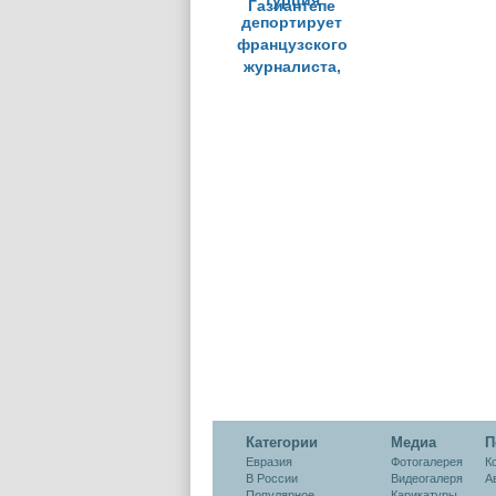
Турция
депортирует
французского
журналиста,
задержанного в
Газиантепе
Категории
Медиа
П
Евразия
Фотогалерея
К
В России
Видеогалеря
А
Популярное
Карикатуры