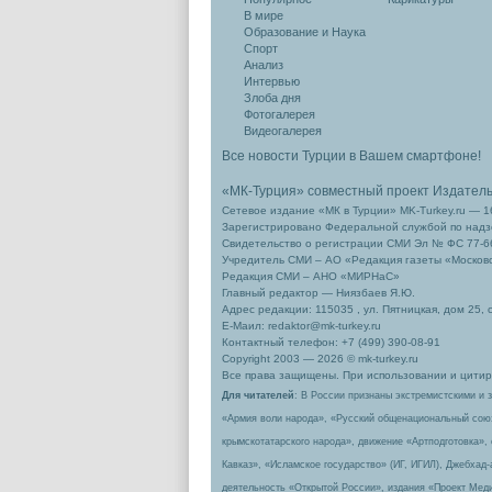
В мире
Образование и Наука
Спорт
Анализ
Интервью
Злоба дня
Фотогалерея
Видеогалерея
Все новости Турции в Вашем смартфоне!
«МК-Турция» совместный проект Издател
Сетевое издание «МК в Турции» MK-Turkey.ru — 1
Зарегистрировано Федеральной службой по надзо
Свидетельство о регистрации СМИ Эл № ФС 77-66
Учредитель СМИ – АО «Редакция газеты «Москов
Редакция СМИ – АНО «МИРНаС»
Главный редактор — Ниязбаев Я.Ю.
Адрес редакции: 115035 , ул. Пятницкая, дом 25, 
Е-Маил: redaktor@mk-turkey.ru
Контактный телефон: +7 (499) 390-08-91
Copyright 2003 — 2026 © mk-turkey.ru
Все права защищены. При использовании и цитиро
Для читателей
: В России признаны экстремистскими и 
«Армия воли народа», «Русский общенациональный сою
крымскотатарского народа», движение «Артподготовка»,
Кавказ», «Исламское государство» (ИГ, ИГИЛ), Джебхад
деятельность «Открытой России», издания «Проект Меди