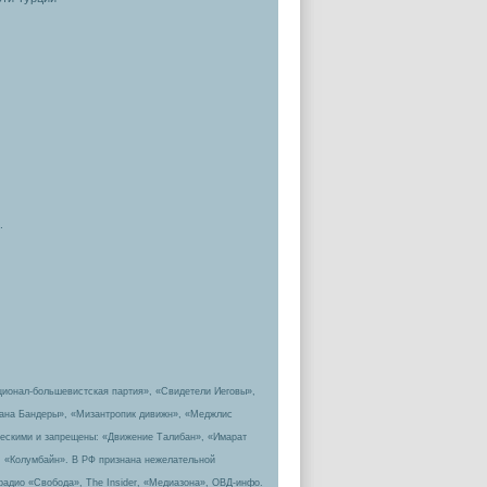
.
ционал-большевистская партия», «Свидетели Иеговы»,
пана Бандеры», «Мизантропик дивижн», «Меджлис
ическими и запрещены: «Движение Талибан», «Имарат
, «Колумбайн». В РФ признана нежелательной
радио «Свобода», The Insider, «Медиазона», ОВД-инфо.