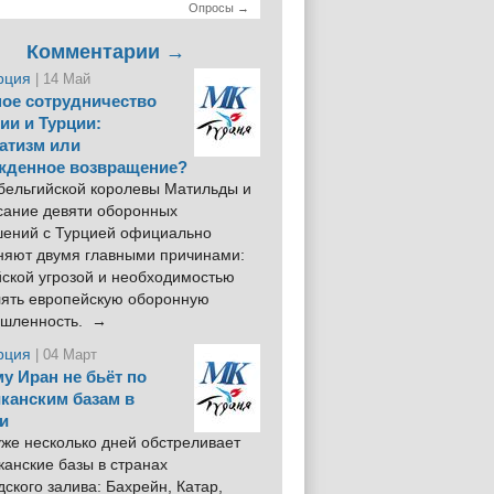
Опросы →
Комментарии →
рция
| 14 Май
ое сотрудничество
ии и Турции:
атизм или
жденное возвращение?
 бельгийской королевы Матильды и
сание девяти оборонных
шений с Турцией официально
няют двумя главными причинами:
йской угрозой и необходимостью
лять европейскую оборонную
шленность. →
рция
| 04 Март
у Иран не бьёт по
канским базам в
и
же несколько дней обстреливает
анские базы в странах
ского залива: Бахрейн, Катар,