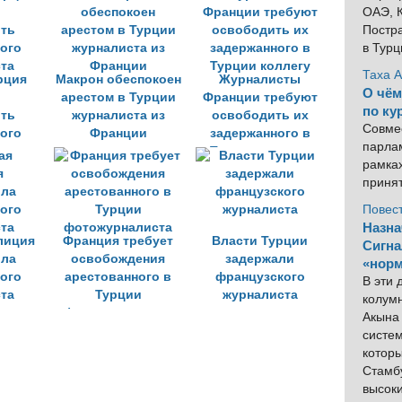
ОАЭ, К
Постра
в Тур
Таха 
рция
Макрон обеспокоен
Журналисты
О чём
арестом в Турции
Франции требуют
по ку
ть
журналиста из
освободить их
Совме
ого
Франции
задержанного в
парлам
та
Турции коллегу
рамка
приня
Повес
Назна
лиция
Франция требует
Власти Турции
Сигна
ла
освобождения
задержали
«норм
ого
арестованного в
французского
В эти
та
Турции
журналиста
колум
фотожурналиста
Акына 
систем
котор
Стамбу
высок