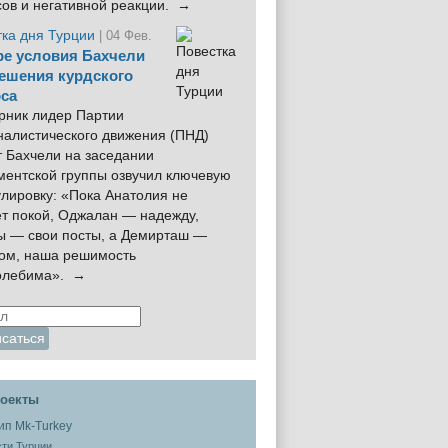
сов и негативной реакции. →
тка дня Турции
| 04 Фев.
е условия Бахчели
ешения курдского
са
рник лидер Партии
налистического движения (ПНД)
 Бахчели на заседании
ментской группы озвучил ключевую
лировку: «Пока Анатолия не
ёт покой, Оджалан — надежду,
ы — свои посты, а Демирташ —
дом, наша решимость
олебима». →
оекты
ти Турции