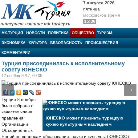
7 августа 2026
пятница
московское время
15:36
МК-Турция
МК-ТУРЦИЯ
НОВОСТИ
ПОЛИТИКА
ОБЩЕСТВО
ТУРИЗМ
ЭКОНОМИКА
КУЛЬТУРА
БЕЗОПАСНОСТЬ
ПРОИСШЕСТВИЯ
КОММЕНТАРИИ
Турция присоединилась к исполнительному
совету ЮНЕСКО
12 ноября 2017, 09:05
←
→
Турция 8 ноября
была избрана в
качестве члена
правления
ЮНЕСКО может признать турецкую
Организации
кухню культурным наследием
Объединённых
Наций по вопросам образования, науки и культуры (ЮНЕСКО).