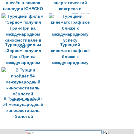
внесён в список
энергетический
наследия ЮНЕСКО
конгресс и
спустя 18 лет
выставка EIF-2017
ожидания
Турецкий фильм
Турецкий
«Зерно» получил
кинематограф всё
Гран-При на
ближе к
международном
международному
кинофестивале в
успеху
Токио
В Турции пройдёт
54 международный
кинофестиваль
«Золотой
апельсин»