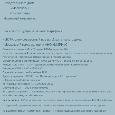
Московский комсомолец
Все новости Турции в Вашем смартфоне!
«МК-Турция» совместный проект Издательского дома
«Московский комсомолец»
и АНО «МИРНаС
Сетевое издание «МК в Турции» MK-Turkey.ru — 16+
Зарегистрировано Федеральной службой по надзору в сфере связи, информационных
технологий и массовых коммуникаций (Роскомнадзор).
Свидетельство о регистрации СМИ Эл № ФС 77-66061 от 10.06.2016 г.
Учредитель СМИ – АО «Редакция газеты «Московский Комсомолец»
Редакция СМИ – АНО «МИРНаС»
Главный редактор — Ниязбаев Я.Ю.
Адрес редакции: 115035 , ул. Пятницкая, дом 25, строение 1.
Е-Маил: redaktor@mk-turkey.ru
Контактный телефон: +7 (499) 390-08-91
Copyright 2003 — 2026 © mk-turkey.ru
Все права защищены. При использовании и цитировании материалов активная ссылка
на сайт mk-turkey.ru обязательна!
Для читателей
: В России признаны экстремистскими и запрещены организации ФБК (Фонд борьбы
с коррупцией, признан иноагентом), Штабы Навального, «Национал-большевистская партия»,
«Свидетели Иеговы», «Армия воли народа», «Русский общенациональный союз», «Движение