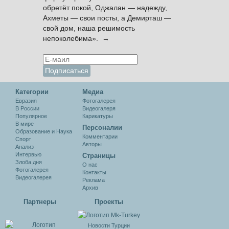
обретёт покой, Оджалан — надежду,
Ахметы — свои посты, а Демирташ —
свой дом, наша решимость
непоколебима». →
Категории
Медиа
Евразия
Фотогалерея
В России
Видеогалеря
Популярное
Карикатуры
В мире
Персоналии
Образование и Наука
Комментарии
Спорт
Авторы
Анализ
Интервью
Cтраницы
Злоба дня
О нас
Фотогалерея
Контакты
Видеогалерея
Реклама
Архив
Партнеры
Проекты
Новости Турции