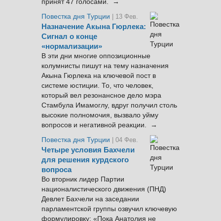
принят 47 голосами. →
Повестка дня Турции
| 13 Фев.
Назначение Акына Гюрлека:
Сигнал о конце
«нормализации»
В эти дни многие оппозиционные
колумнисты пишут на тему назначения
Акына Гюрлека на ключевой пост в
системе юстиции. То, что человек,
который вел резонансное дело мэра
Стамбула Имамоглу, вдруг получил столь
высокие полномочия, вызвало уйму
вопросов и негативной реакции. →
Повестка дня Турции
| 04 Фев.
Четыре условия Бахчели
для решения курдского
вопроса
Во вторник лидер Партии
националистического движения (ПНД)
Девлет Бахчели на заседании
парламентской группы озвучил ключевую
формулировку: «Пока Анатолия не