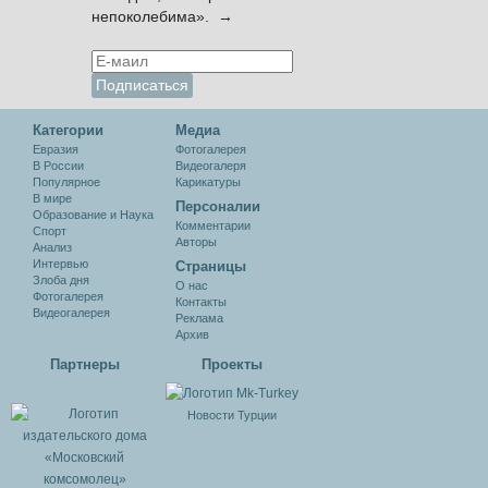
непоколебима». →
Категории
Медиа
Евразия
Фотогалерея
В России
Видеогалеря
Популярное
Карикатуры
В мире
Персоналии
Образование и Наука
Комментарии
Спорт
Авторы
Анализ
Интервью
Cтраницы
Злоба дня
О нас
Фотогалерея
Контакты
Видеогалерея
Реклама
Архив
Партнеры
Проекты
Новости Турции