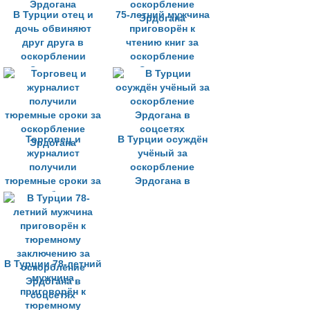
В Турции отец и
75-летний мужчина
дочь обвиняют
приговорён к
друг друга в
чтению книг за
оскорблении
оскорбление
Эрдогана
Эрдогана
Торговец и
В Турции осуждён
журналист
учёный за
получили
оскорбление
тюремные сроки за
Эрдогана в
оскорбление
соцсетях
Эрдогана
В Турции 78-летний
мужчина
приговорён к
тюремному