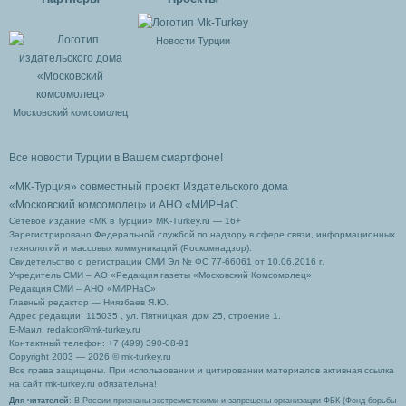
Новости Турции
Московский комсомолец
Все новости Турции в Вашем смартфоне!
«МК-Турция» совместный проект Издательского дома
«Московский комсомолец»
и АНО «МИРНаС
Сетевое издание «МК в Турции» MK-Turkey.ru — 16+
Зарегистрировано Федеральной службой по надзору в сфере связи, информационных
технологий и массовых коммуникаций (Роскомнадзор).
Свидетельство о регистрации СМИ Эл № ФС 77-66061 от 10.06.2016 г.
Учредитель СМИ – АО «Редакция газеты «Московский Комсомолец»
Редакция СМИ – АНО «МИРНаС»
Главный редактор — Ниязбаев Я.Ю.
Адрес редакции: 115035 , ул. Пятницкая, дом 25, строение 1.
Е-Маил: redaktor@mk-turkey.ru
Контактный телефон: +7 (499) 390-08-91
Copyright 2003 — 2026 © mk-turkey.ru
Все права защищены. При использовании и цитировании материалов активная ссылка
на сайт mk-turkey.ru обязательна!
Для читателей
: В России признаны экстремистскими и запрещены организации ФБК (Фонд борьбы