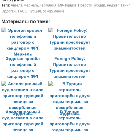
Tеги:
Ангела Меркель
,
Германия
,
МК-Турция
,
Новости Турции
,
Реджеп Тайип
Эрдоган
,
ТАСС
,
Турция
,
оскорбление
Материалы по теме:
Эрдоган провёл
Foreign Policy:
телефонный
Правительство
разговор с
Турции преследует
канцлером ФРГ
знаменитостей
Меркель
Апелляционный
В Турции
суд оставил в силе
строитель
приговор турецкой
приговорён к двум
певице за
годам тюрьмы за