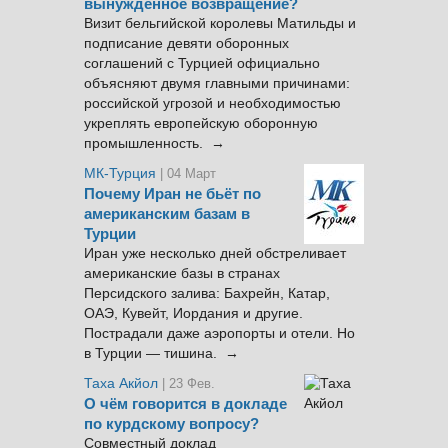
вынужденное возвращение?
Визит бельгийской королевы Матильды и
подписание девяти оборонных
соглашений с Турцией официально
объясняют двумя главными причинами:
российской угрозой и необходимостью
укреплять европейскую оборонную
промышленность. →
МК-Турция
| 04 Март
Почему Иран не бьёт по
американским базам в
Турции
Иран уже несколько дней обстреливает
американские базы в странах
Персидского залива: Бахрейн, Катар,
ОАЭ, Кувейт, Иордания и другие.
Пострадали даже аэропорты и отели. Но
в Турции — тишина. →
Таха Акйол
| 23 Фев.
О чём говорится в докладе
по курдскому вопросу?
Совместный доклад