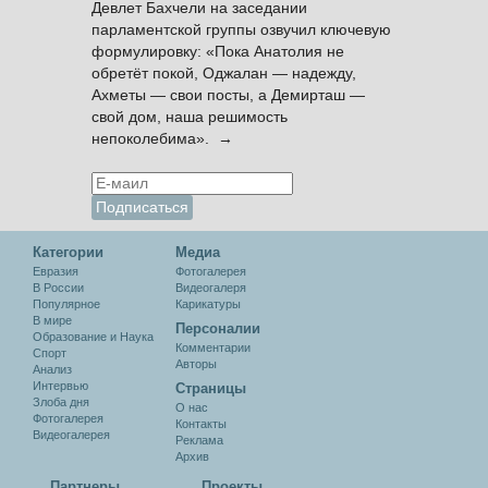
Девлет Бахчели на заседании
парламентской группы озвучил ключевую
формулировку: «Пока Анатолия не
обретёт покой, Оджалан — надежду,
Ахметы — свои посты, а Демирташ —
свой дом, наша решимость
непоколебима». →
Категории
Медиа
Евразия
Фотогалерея
В России
Видеогалеря
Популярное
Карикатуры
В мире
Персоналии
Образование и Наука
Комментарии
Спорт
Авторы
Анализ
Интервью
Cтраницы
Злоба дня
О нас
Фотогалерея
Контакты
Видеогалерея
Реклама
Архив
Партнеры
Проекты