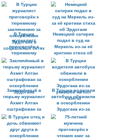
оскорбление
оскорбление
Эрдогана
Эрдогана
В Турции
Немецкий сатирик
журналист
подал в суд на
приговорён к
Меркель из-за её
тюремному
критики стиха об
заключению за
Эрдогане
оскорбление
Эрдогана в
социальных сетях
Заключённый в
В Турции водителя
тюрьму журналист
автобуса обвинили
Ахмет Алтан
в оскорблении
оштрафован за
Эрдогана из-за
оскорбление
упавшей на пол
Эрдогана
газеты