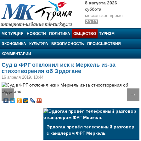
8 августа 2026
суббота
московское время
20:17
МК-Турция
МК-ТУРЦИЯ
НОВОСТИ
ПОЛИТИКА
ОБЩЕСТВО
ТУРИЗМ
ЭКОНОМИКА
КУЛЬТУРА
БЕЗОПАСНОСТЬ
ПРОИСШЕСТВИЯ
КОММЕНТАРИИ
Суд в ФРГ отклонил иск к Меркель из-за
стихотворения об Эрдогане
16 апреля 2019, 18:44
←
→
Эрдоган провёл телефонный разговор
с канцлером ФРГ Меркель