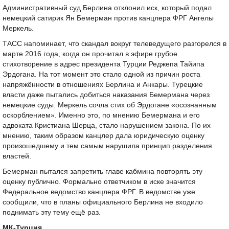
Административный суд Берлина отклонил иск, который подал
немецкий сатирик Ян Бемерман против канцлера ФРГ Ангелы
Меркель.
ТАСС напоминает, что скандал вокруг телеведущего разгорелся в
марте 2016 года, когда он прочитал в эфире грубое
стихотворение в адрес президента Турции Реджепа Тайипа
Эрдогана. На тот момент это стало одной из причин роста
напряжённости в отношениях Берлина и Анкары. Турецкие
власти даже пытались добиться наказания Бемермана через
немецкие суды. Меркель сочла стих об Эрдогане «осознанным
оскорблением». Именно это, по мнению Бемермана и его
адвоката Кристиана Шерца, стало нарушением закона. По их
мнению, таким образом канцлер дала юридическую оценку
произошедшему и тем самым нарушила принцип разделения
властей.
Бемерман пытался запретить главе кабмина повторять эту
оценку публично. Формально ответчиком в иске значится
Федеральное ведомство канцлера ФРГ. В ведомстве уже
сообщили, что в планы официального Берлина не входило
поднимать эту тему ещё раз.
МК-Турция