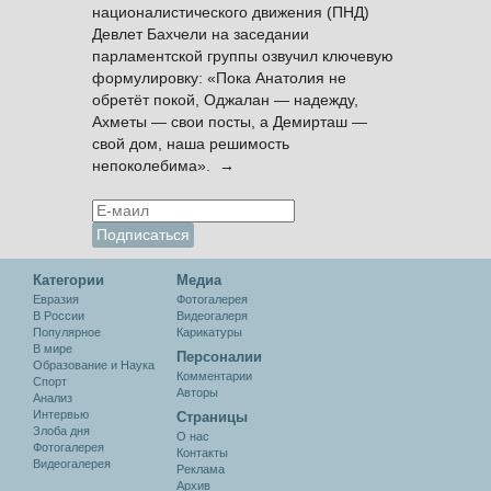
националистического движения (ПНД)
Девлет Бахчели на заседании
парламентской группы озвучил ключевую
формулировку: «Пока Анатолия не
обретёт покой, Оджалан — надежду,
Ахметы — свои посты, а Демирташ —
свой дом, наша решимость
непоколебима». →
Категории
Медиа
Евразия
Фотогалерея
В России
Видеогалеря
Популярное
Карикатуры
В мире
Персоналии
Образование и Наука
Комментарии
Спорт
Авторы
Анализ
Интервью
Cтраницы
Злоба дня
О нас
Фотогалерея
Контакты
Видеогалерея
Реклама
Архив