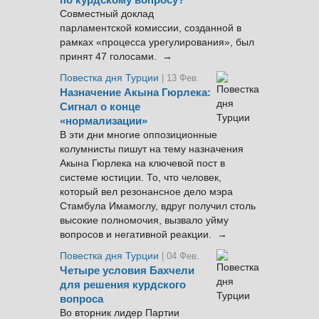
по курдскому вопросу?
Совместный доклад
парламентской комиссии, созданной в
рамках «процесса урегулирования», был
принят 47 голосами. →
Повестка дня Турции
| 13 Фев.
Назначение Акына Гюрлека:
Сигнал о конце
«нормализации»
В эти дни многие оппозиционные
колумнисты пишут на тему назначения
Акына Гюрлека на ключевой пост в
системе юстиции. То, что человек,
который вел резонансное дело мэра
Стамбула Имамоглу, вдруг получил столь
высокие полномочия, вызвало уйму
вопросов и негативной реакции. →
Повестка дня Турции
| 04 Фев.
Четыре условия Бахчели
для решения курдского
вопроса
Во вторник лидер Партии