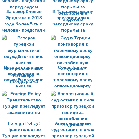
За оскорбление
В Турции мужчину
Эрдогана в 2018
приговорили к
году более 5 тыс.
рекордному сроку
человек предстали
тюрьмы за
перед судом
оскорбление
Эрдогана
Ветеран турецкой
Суд в Турции
журналистики
приговорил к
осуждён к чтению
тюремному сроку
книг за
оппозиционерку,
оскорбление экс-
оскорбившую
премьера
Эрдогана
Йылдырыма
Foreign Policy:
Апелляционный
Правительство
суд оставил в силе
Турции преследует
приговор турецкой