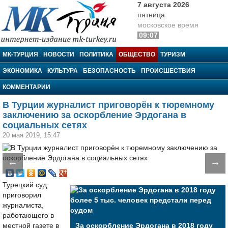
7 августа 2026
пятница
московское время
09:07
МК-Турция
МК-ТУРЦИЯ
НОВОСТИ
ПОЛИТИКА
ОБЩЕСТВО
ТУРИЗМ
ЭКОНОМИКА
КУЛЬТУРА
БЕЗОПАСНОСТЬ
ПРОИСШЕСТВИЯ
КОММЕНТАРИИ
В Турции журналист приговорён к тюремному
заключению за оскорбление Эрдогана в
социальных сетях
20 мая 2019, 15:47
←
→
Турецкий суд
приговорил
журналиста,
работающего в
местной газете в
За оскорбление Эрдогана в 2018 году