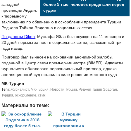
западной
более 5 тыс. человек предстали перед
провинции Айдын,
судом
к тюремному
заключению по обвинению в оскорблении президента Турции
Реджепа Тайипа Эрдогана в социальных сетях.
По данным Diken
, Мустафа Яйла был осужден на 11 месяцев и
20 дней тюрьмы за пост в социальных сетях, выложенный три
года назад.
Приговор был вынесен на основании анонимной жалобы,
поданной в Центр связи премьер-министра (BİMER). Адвокаты
журналиста обжаловали первоначальный приговор, однако
апелляционный суд оставил в силе решение местного суда.
МК-Турция
Tеги:
Журналист
,
МК-Турция
,
Новости Турции
,
Реджеп Тайип Эрдоган
,
Турция
,
оскорбление
,
стмк
Материалы по теме: