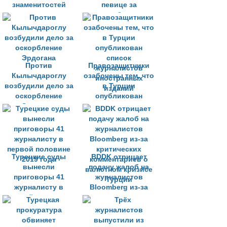
знаменитостей
певице за
оскорбление
Эрдогана
Против
Правозащитники
Кылычдароглу
озабочены тем, что
возбудили дело за
в Турции
оскорбление
опубликован
Эрдогана
список
журналистов
иностранных
изданий
Турецкие суды
BDDK отрицает
вынесли
подачу жалоб на
приговоры 41
журналистов
журналисту в
Bloomberg из-за
первой половине
критических
2019 года
комментариев о
валютном кризисе