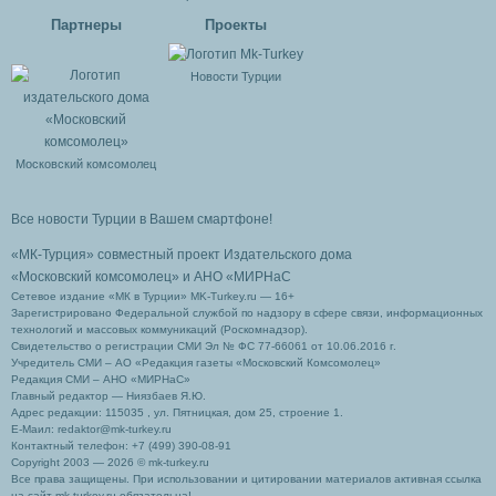
Партнеры
Проекты
Новости Турции
Московский комсомолец
Все новости Турции в Вашем смартфоне!
«МК-Турция» совместный проект Издательского дома
«Московский комсомолец»
и АНО «МИРНаС
Сетевое издание «МК в Турции» MK-Turkey.ru — 16+
Зарегистрировано Федеральной службой по надзору в сфере связи, информационных
технологий и массовых коммуникаций (Роскомнадзор).
Свидетельство о регистрации СМИ Эл № ФС 77-66061 от 10.06.2016 г.
Учредитель СМИ – АО «Редакция газеты «Московский Комсомолец»
Редакция СМИ – АНО «МИРНаС»
Главный редактор — Ниязбаев Я.Ю.
Адрес редакции: 115035 , ул. Пятницкая, дом 25, строение 1.
Е-Маил: redaktor@mk-turkey.ru
Контактный телефон: +7 (499) 390-08-91
Copyright 2003 — 2026 © mk-turkey.ru
Все права защищены. При использовании и цитировании материалов активная ссылка
на сайт mk-turkey.ru обязательна!