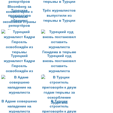
Турции
Турецкая
Трёх журналистов
прокуратура
выпустили из
обвиняет
тюрьмы в Турции
репортёров
Bloomberg за
комментарии с
критикой
экономики страны
Турецкий
Турецкий суд
журналист Кадри
вновь постановил
Гюрсель
оставить
освобождён из
журналиста
тюрьмы
Гюндема в тюрьме
В Адане совершено
В Турции
нападение на
строитель
журналиста
приговорён к двум