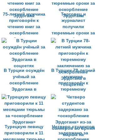
75-летний мужчина
Торговец и
приговорён к
журналист
чтению книг за
получили
оскорбление
тюремные сроки за
Эрдогана
оскорбление
Эрдогана
В Турции осуждён
В Турции 78-летний
учёный за
мужчина
оскорбление
приговорён к
Эрдогана в
тюремному
соцсетях
заключению за
оскорбление
Эрдогана в
соцсетях
Турецкую певицу
Четверо студентов
приговорили к 11
задержано за
месяцами тюрьмы
«оскорбление