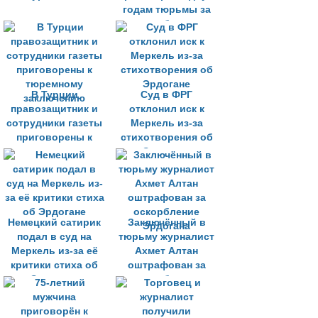
годам тюрьмы за
оскорбление
Эрдогана
В Турции
Суд в ФРГ
правозащитник и
отклонил иск к
сотрудники газеты
Меркель из-за
приговорены к
стихотворения об
тюремному
Эрдогане
заключению
Немецкий сатирик
Заключённый в
подал в суд на
тюрьму журналист
Меркель из-за её
Ахмет Алтан
критики стиха об
оштрафован за
Эрдогане
оскорбление
Эрдогана