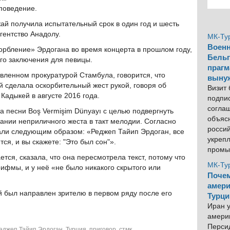
 поведение.
ай получила испытательный срок в один год и шесть
гентство Анадолу.
МК-Ту
Военн
орбление» Эрдогана во время концерта в прошлом году,
Бельг
го заключения для певицы.
прагм
вленном прокуратурой Стамбула, говорится, что
выну
й сделала оскорбительный жест рукой, говоря об
Визит
Кадыкей в августе 2016 года.
подпи
согла
а песни Boş Vermişim Dünyayı с целью подвергнуть
объяс
вании неприличного жеста в такт мелодии. Согласно
росси
чали следующим образом: «Реджеп Тайип Эрдоган, все
укреп
тся, и вы скажете: "Это был сон"».
промы
ется, сказала, что она пересмотрела текст, потому что
МК-Ту
рифмы, и у неё «не было никакого скрытого или
Почем
амери
ой был направлен зрителю в первом ряду после его
Турци
Иран у
америк
Персид
еджеп Тайип Эрдоган
,
Турция
,
приговор
,
стмк