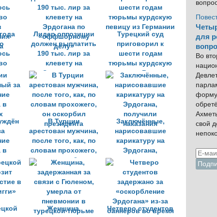
вопро
ли
Повес
Четыр
 года
Лидер оппозиции
Турецкий суд
для р
о
должен выплатить
приговорил к
вопро
ось
190 тыс. лир за
шести годам
Во вто
во
клевету на
тюрьмы курдскую
нацио
в
Эрдогана по
певицу из Германии
Девлет
ния
«оффшорному
парла
а
делу»
форму
обрет
Ахмет
уждён
В Турции
Заключённые,
свой 
за
арестован мужчина,
нарисовавшие
непок
ние
после того, как, по
карикатуру на
 в
словам прохожего,
Эрдогана,
х
он оскорбил
получили
президента
наказания
ецкой
Женщина,
Четверо студентов