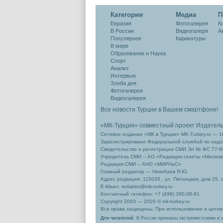
Категории
Медиа
П
Евразия
Фотогалерея
К
В России
Видеогалеря
А
Популярное
Карикатуры
В мире
Образование и Наука
Спорт
Анализ
Интервью
Злоба дня
Фотогалерея
Видеогалерея
Все новости Турции в Вашем смартфоне!
«МК-Турция» совместный проект Издател
Сетевое издание «МК в Турции» MK-Turkey.ru — 1
Зарегистрировано Федеральной службой по надзо
Свидетельство о регистрации СМИ Эл № ФС 77-66
Учредитель СМИ – АО «Редакция газеты «Москов
Редакция СМИ – АНО «МИРНаС»
Главный редактор — Ниязбаев Я.Ю.
Адрес редакции: 115035 , ул. Пятницкая, дом 25, 
Е-Маил: redaktor@mk-turkey.ru
Контактный телефон: +7 (499) 390-08-91
Copyright 2003 — 2026 © mk-turkey.ru
Все права защищены. При использовании и цитиро
Для читателей
: В России признаны экстремистскими и 