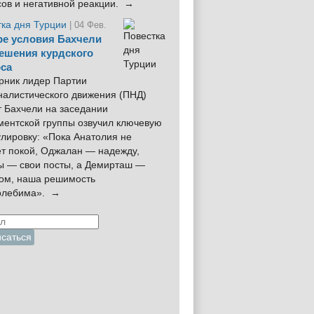
сов и негативной реакции. →
тка дня Турции
| 04 Фев.
е условия Бахчели
ешения курдского
са
рник лидер Партии
налистического движения (ПНД)
 Бахчели на заседании
ментской группы озвучил ключевую
лировку: «Пока Анатолия не
ёт покой, Оджалан — надежду,
ы — свои посты, а Демирташ —
дом, наша решимость
олебима». →