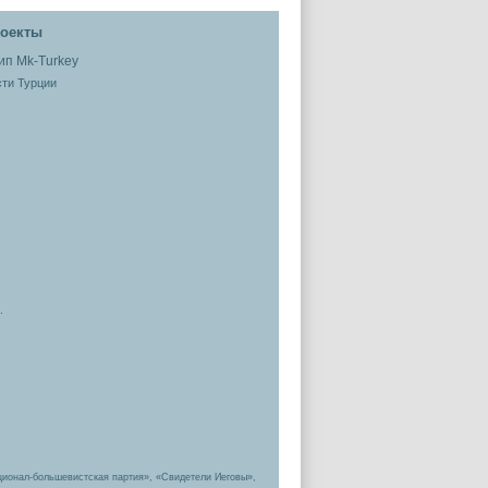
оекты
ти Турции
.
ционал-большевистская партия», «Свидетели Иеговы»,