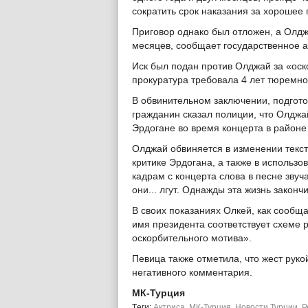
сократить срок наказания за хорошее
Приговор однако был отложен, а Олдж
месяцев, сообщает государственное а
Иск был подан против Олджай за «оск
прокуратура требовала 4 лет тюремно
В обвинительном заключении, подгото
гражданин сказал полиции, что Олджа
Эрдогане во время концерта в районе 
Олджай обвиняется в изменении текст
критике Эрдогана, а также в использо
кадрам с концерта слова в песне зву
они... лгут. Однажды эта жизнь закончи
В своих показаниях Олкей, как сообща
имя президента соответствует схеме 
оскорбительного мотива».
Певица также отметила, что жест рук
негативного комментария.
МК-Турция
Tеги:
Актриса
,
МК-Турция
,
Новости Турции
,
Р