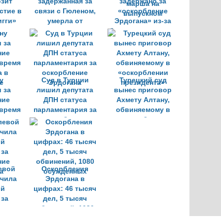
озит
задержанная за
задержано за
стие в
связи с Гюленом,
«оскорбление
гги»
умерла от
Эрдогана» из-за
пневмонии в
баннеров во время
турецкой тюрьме
марша на
выпускном
у
Суд в Турции
Турецкий суд
 за
лишил депутата
вынес приговор
ние
ДПН статуса
Ахмету Алтану,
 время
парламентария за
обвиняемому в
а в
оскорбление
«оскорблении
е
Эрдогана
президента»
евой
Оскорбления
учила
Эрдогана в
ый
цифрах: 46 тысяч
 за
дел, 5 тысяч
ние
обвинений, 1080
а
осужденных