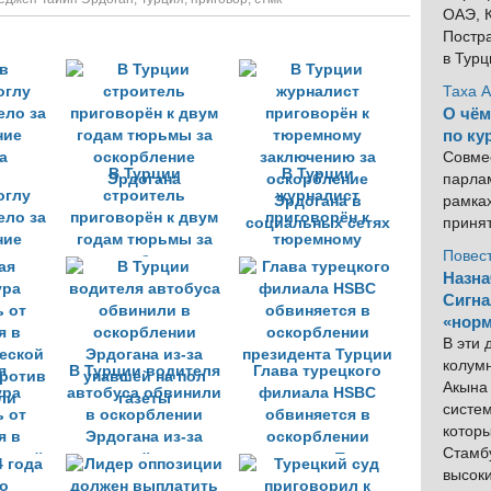
ОАЭ, К
Постра
в Тур
Таха 
О чём
по ку
Совме
В Турции
В Турции
парлам
оглу
строитель
журналист
рамка
ело за
приговорён к двум
приговорён к
приня
ние
годам тюрьмы за
тюремному
Повес
а
оскорбление
заключению за
Назна
Эрдогана
оскорбление
Сигна
Эрдогана в
«норм
социальных сетях
В эти
колум
я
В Турции водителя
Глава турецкого
Акына 
ура
автобуса обвинили
филиала HSBC
систем
ь от
в оскорблении
обвиняется в
котор
я в
Эрдогана из-за
оскорблении
Стамбу
еской
упавшей на пол
президента Турции
высок
против
газеты