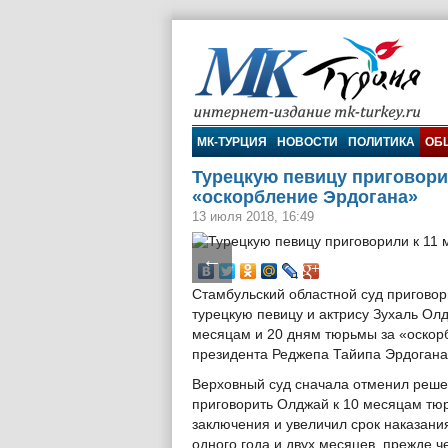
МК-Турция
МК-ТУРЦИЯ
НОВОСТИ
ПОЛИТИКА
ОБ
Турецкую певицу приговори
«оскорбление Эрдогана»
13 июля 2018, 16:49
←
Стамбульский областной суд пригово
турецкую певицу и актрису Зухаль Олд
месяцам и 20 дням тюрьмы за «оскор
президента Реджепа Тайипа Эрдогана
Верховный суд сначала отменил реш
приговорить Олджай к 10 месяцам тю
заключения и увеличил срок наказани
одного года и двух месяцев, прежде ч