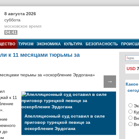
8 августа 2026
суббота
московское время
04:41
ЩЕСТВО
ТУРИЗМ
ЭКОНОМИКА
КУЛЬТУРА
БЕЗОПАСНОСТЬ
ПРОИСШ
ли к 11 месяцами тюрьмы за
USD
7
→
Какое
сего
рил
жай к 11
бление
Эк
».
Ку
Апелляционный суд оставил в силе
Вн
ение
приговор турецкой певице за
Вн
ремного
оскорбление Эрдогана
я до
ем