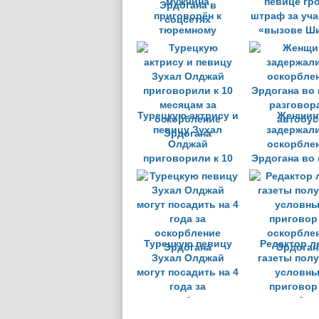
мужчина
певице гр
приговорён к
штраф за уча
тюремному
«вызове Ши
заключению за
оскорбление
Эрдогана в
соцсетях
Турецкую актрису и
Женщин
певицу Зухал
задержали
Олджай
оскорбле
приговорили к 10
Эрдогана во
месяцам за
разговор
оскорбление
автобус
Эрдогана
Турецкую певицу
Редактор л
Зухал Олджай
газеты пол
могут посадить на 4
условн
года за
приговор
оскорбление
оскорбле
Эрдогана
Эрдоган