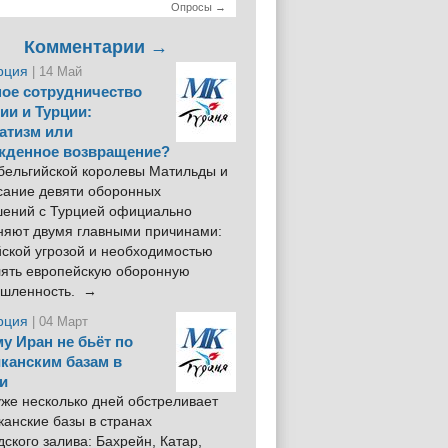
Опросы →
Комментарии →
рция
| 14 Май
ое сотрудничество
ии и Турции:
атизм или
жденное возвращение?
 бельгийской королевы Матильды и
сание девяти оборонных
шений с Турцией официально
няют двумя главными причинами:
йской угрозой и необходимостью
лять европейскую оборонную
шленность. →
рция
| 04 Март
у Иран не бьёт по
канским базам в
и
же несколько дней обстреливает
анские базы в странах
ского залива: Бахрейн, Катар,