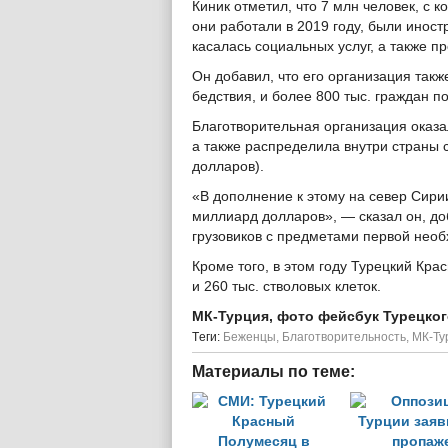
Киник отметил, что 7 млн человек, с 
они работали в 2019 году, были инос
касалась социальных услуг, а также п
Он добавил, что его организация такж
бедствия, и более 800 тыс. граждан п
Благотворительная организация оказ
а также распределила внутри страны 
долларов).
«В дополнение к этому на север Сир
миллиард долларов», — сказал он, доб
грузовиков с предметами первой необ
Кроме того, в этом году Турецкий Кра
и 260 тыс. стволовых клеток.
МК-Турция, фото фейсбук Турецко
Tеги:
Беженцы
,
Благотворительность
,
МК-Ту
Материалы по теме: