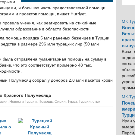
которыми
транцами, и большая часть предоставляемой помощи
рограмм и проектов помощи, пишет Hurriyet.
МК-Ту
е провела учения, как реагировать на стихийные
Военн
олучили образование в области безопасности.
Бельг
ала помощь порядка 5 млн раненых беженцев в Турции,
прагм
средства в размере 296 млн турецких лир (50 млн
выну
Визит
подпи
ии была отправлена гуманитарная помощь на сумму в
согла
авив, что это соответствует примерно 48 тыс.
объяс
ходимости.
росси
сный Полумесяц собрал у доноров 2,8 млн пакетов крови
укреп
промы
го Красного Полумесяца
МК-Ту
рция
,
Новости Турции
,
Помощь
,
Сирия
,
Турки
,
Турция
,
стмк
Почем
амери
Турци
Иран у
америк
Персид