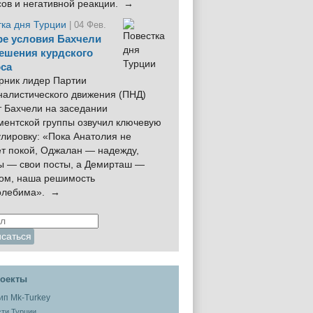
сов и негативной реакции. →
тка дня Турции
| 04 Фев.
е условия Бахчели
ешения курдского
са
рник лидер Партии
налистического движения (ПНД)
 Бахчели на заседании
ментской группы озвучил ключевую
лировку: «Пока Анатолия не
ёт покой, Оджалан — надежду,
ы — свои посты, а Демирташ —
дом, наша решимость
олебима». →
оекты
ти Турции