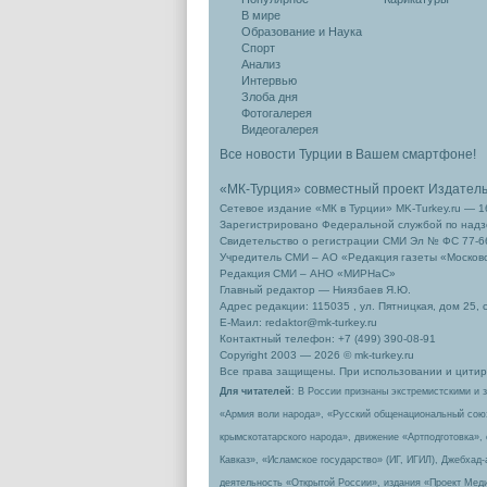
В мире
Образование и Наука
Спорт
Анализ
Интервью
Злоба дня
Фотогалерея
Видеогалерея
Все новости Турции в Вашем смартфоне!
«МК-Турция» совместный проект Издател
Сетевое издание «МК в Турции» MK-Turkey.ru — 1
Зарегистрировано Федеральной службой по надзо
Свидетельство о регистрации СМИ Эл № ФС 77-66
Учредитель СМИ – АО «Редакция газеты «Москов
Редакция СМИ – АНО «МИРНаС»
Главный редактор — Ниязбаев Я.Ю.
Адрес редакции: 115035 , ул. Пятницкая, дом 25, 
Е-Маил: redaktor@mk-turkey.ru
Контактный телефон: +7 (499) 390-08-91
Copyright 2003 — 2026 © mk-turkey.ru
Все права защищены. При использовании и цитиро
Для читателей
: В России признаны экстремистскими и 
«Армия воли народа», «Русский общенациональный сою
крымскотатарского народа», движение «Артподготовка»,
Кавказ», «Исламское государство» (ИГ, ИГИЛ), Джебхад
деятельность «Открытой России», издания «Проект Меди