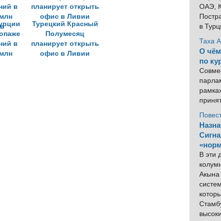
ОАЭ, К
Постра
урции
Турецкий Красный
в Тур
ропаже
Полумесяц
Таха 
ний в
планирует открыть
О чём
 млн
офис в Ливии
по ку
ов
Совме
парлам
рамка
приня
Повес
Назна
Сигна
«норм
В эти
колум
Акына 
систем
котор
Стамбу
высок