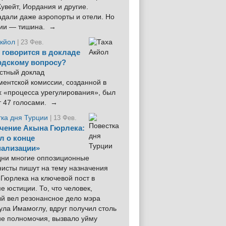
увейт, Иордания и другие.
дали даже аэропорты и отели. Но
ции — тишина. →
Акйол
| 23 Фев.
 говорится в докладе
рдскому вопросу?
стный доклад
ентской комиссии, созданной в
х «процесса урегулирования», был
т 47 голосами. →
тка дня Турции
| 13 Фев.
чение Акына Гюрлека:
л о конце
ализации»
 дни многие оппозиционные
нисты пишут на тему назначения
Гюрлека на ключевой пост в
е юстиции. То, что человек,
ый вел резонансное дело мэра
ла Имамоглу, вдруг получил столь
ие полномочия, вызвало уйму