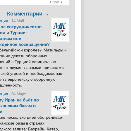
Опросы →
Комментарии →
рция
| 14 Май
ое сотрудничество
ии и Турции:
атизм или
жденное возвращение?
 бельгийской королевы Матильды и
сание девяти оборонных
шений с Турцией официально
няют двумя главными причинами:
йской угрозой и необходимостью
лять европейскую оборонную
шленность. →
рция
| 04 Март
у Иран не бьёт по
канским базам в
и
же несколько дней обстреливает
анские базы в странах
ского залива: Бахрейн, Катар,