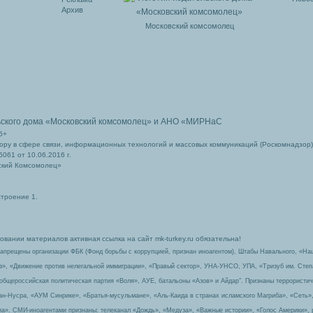
Архив
Московский комсомолец
ьского дома
«Московский комсомолец»
и АНО «МИРНаС
6+
ру в сфере связи, информационных технологий и массовых коммуникаций (Роскомнадзор)
061 от 10.06.2016 г.
ский Комсомолец»
строение 1.
вании материалов активная ссылка на сайт mk-turkey.ru обязательна!
запрещены организации ФБК (Фонд борьбы с коррупцией, признан иноагентом), Штабы Навального, «На
з», «Движение против нелегальной иммиграции», «Правый сектор», УНА-УНСО, УПА, «Тризуб им. Сте
 общероссийская политическая партия «Воля», АУЕ, батальоны «Азов» и Айдар″. Признаны террорист
-ан-Нусра, «АУМ Синрике», «Братья-мусульмане», «Аль-Каида в странах исламского Магриба», «Сеть»
а». СМИ-иноагентами признаны: телеканал «Дождь», «Медуза», «Важные истории», «Голос Америки», 