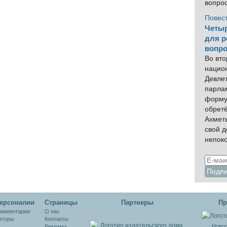
вопро
Повес
Четыр
для р
вопро
Во вто
нацио
Девлет
парла
форму
обрет
Ахмет
свой 
непок
ерсоналии
Cтраницы
Партнеры
Пр
омментарии
О нас
вторы
Контакты
Новос
Реклама