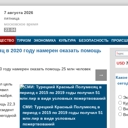
7 августа 2026
пятница
московское время
23:04
ЩЕСТВО
ТУРИЗМ
ЭКОНОМИКА
КУЛЬТУРА
БЕЗОПАСНОСТЬ
ПРОИСШ
ц в 2020 году намерен оказать помощь
USD
7
→
Какое
сего
л цель
аявил
екабря.
Эк
Ку
ощь 22,3
СМИ: Турецкий Красный Полумесяц в
Вн
езидент
период с 2015 по 2019 годы получил 51
Вн
жегодной
млн лир в виде условных
пожертвований