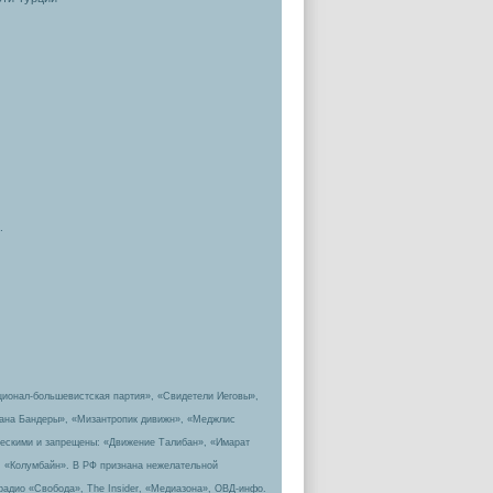
.
ционал-большевистская партия», «Свидетели Иеговы»,
пана Бандеры», «Мизантропик дивижн», «Меджлис
ическими и запрещены: «Движение Талибан», «Имарат
, «Колумбайн». В РФ признана нежелательной
радио «Свобода», The Insider, «Медиазона», ОВД-инфо.