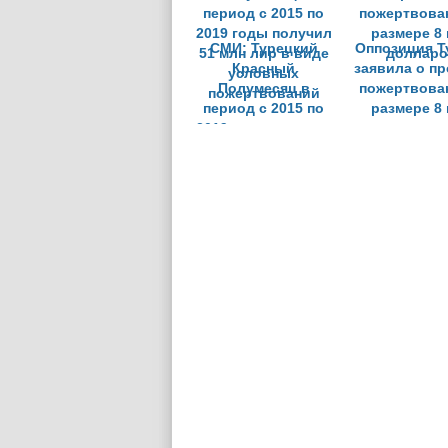
СМИ: Турецкий
Оппозиция Т
Красный
заявила о п
Полумесяц в
пожертвова
период с 2015 по
размере 8
2019 годы получил
доллар
51 млн лир в виде
условных
пожертвований