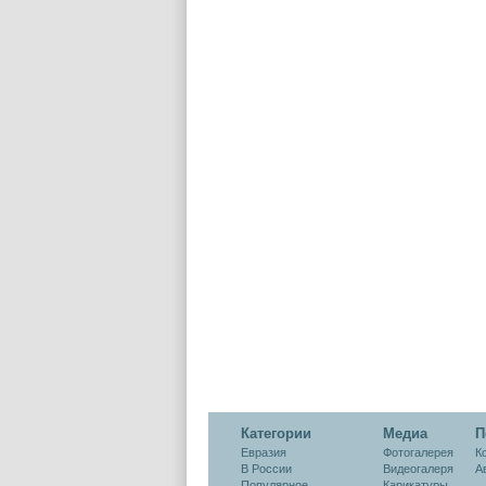
Категории
Медиа
П
Евразия
Фотогалерея
К
В России
Видеогалеря
А
Популярное
Карикатуры