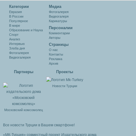
Категории
Медиа
Евразия
Фотогалерея
В России
Видеогалеря
Популярное
Карикатуры
В мире
Персоналии
Образование и Наука
Комментарии
Спорт
Авторы
Анализ
Интервью
Cтраницы
Злоба дня
О нас
Фотогалерея
Контакты
Видеогалерея
Реклама
Архив
Партнеры
Проекты
Новости Турции
Московский комсомолец
Все новости Турции в Вашем смартфоне!
«МК-Турция» совместный проект Издательского дома