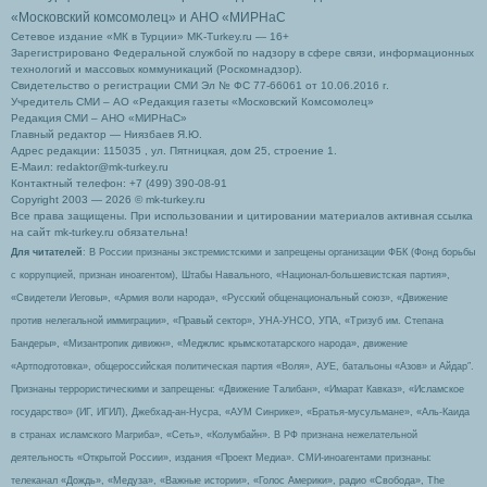
«Московский комсомолец»
и АНО «МИРНаС
Сетевое издание «МК в Турции» MK-Turkey.ru — 16+
Зарегистрировано Федеральной службой по надзору в сфере связи, информационных
технологий и массовых коммуникаций (Роскомнадзор).
Свидетельство о регистрации СМИ Эл № ФС 77-66061 от 10.06.2016 г.
Учредитель СМИ – АО «Редакция газеты «Московский Комсомолец»
Редакция СМИ – АНО «МИРНаС»
Главный редактор — Ниязбаев Я.Ю.
Адрес редакции: 115035 , ул. Пятницкая, дом 25, строение 1.
Е-Маил: redaktor@mk-turkey.ru
Контактный телефон: +7 (499) 390-08-91
Copyright 2003 — 2026 © mk-turkey.ru
Все права защищены. При использовании и цитировании материалов активная ссылка
на сайт mk-turkey.ru обязательна!
Для читателей
: В России признаны экстремистскими и запрещены организации ФБК (Фонд борьбы
с коррупцией, признан иноагентом), Штабы Навального, «Национал-большевистская партия»,
«Свидетели Иеговы», «Армия воли народа», «Русский общенациональный союз», «Движение
против нелегальной иммиграции», «Правый сектор», УНА-УНСО, УПА, «Тризуб им. Степана
Бандеры», «Мизантропик дивижн», «Меджлис крымскотатарского народа», движение
«Артподготовка», общероссийская политическая партия «Воля», АУЕ, батальоны «Азов» и Айдар″.
Признаны террористическими и запрещены: «Движение Талибан», «Имарат Кавказ», «Исламское
государство» (ИГ, ИГИЛ), Джебхад-ан-Нусра, «АУМ Синрике», «Братья-мусульмане», «Аль-Каида
в странах исламского Магриба», «Сеть», «Колумбайн». В РФ признана нежелательной
деятельность «Открытой России», издания «Проект Медиа». СМИ-иноагентами признаны:
телеканал «Дождь», «Медуза», «Важные истории», «Голос Америки», радио «Свобода», The