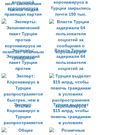
вспышкой
коронавируса в
коронавируса
Турции закрылись
правящая партия
почти 150 тыс.
Турции планирует
рабочих мест
освободить из
мест заключения
тысячи людей
Эксперты:
Власти Турции
Экономический
задержали 64
пакет Турции
пользователя
против
соцсетей за
коронавируса не
сообщения о
помогает обычным
коронавирусе
гражданам
Эксперт:
Турция выделит
Коронавирус в
$15 млрд, чтобы
Турции
помочь гражданам
распространяется
в условиях
быстрее, чем в
распространения
Италии
коронавируса