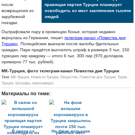
после
правящая партия Турции планирует
возвращения из
освободить из мест заключения тысячи
зарубежной
людей
поездки.
Оштрафовали пару в провинции Конья, которая недавно
вернулась из Германии, пишет
телеграм-канал «Повестка дня
Турции»
. Полицейские выехали после жалобы бдительных
граждан. Паре придётся выплатить штраф в размере 3 тыс. 150
турецких лир каждому — итого 6 тыс. 300 лир (970 долларов,
примерно 77 тыс. рублей).
МК-Турция, фото телеграм-канал Повестка дня Турции
Tеги:
МК-Турция
,
Новости Турции
,
Общество
,
Повестка дня Турции
,
Турки
,
Турция
,
Штрафы
,
коронавирус
Материалы по теме:
В связи со
На фоне вспышки