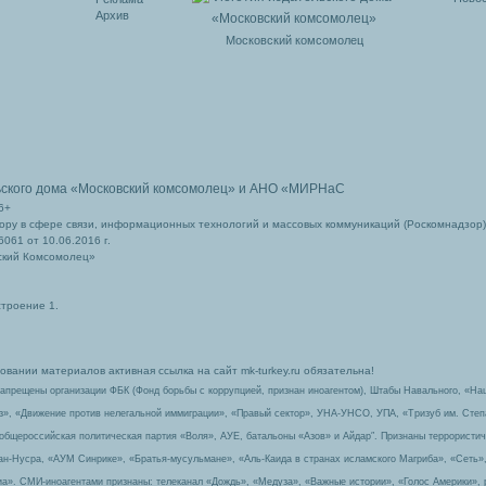
Архив
Московский комсомолец
ьского дома
«Московский комсомолец»
и АНО «МИРНаС
6+
ру в сфере связи, информационных технологий и массовых коммуникаций (Роскомнадзор)
061 от 10.06.2016 г.
ский Комсомолец»
строение 1.
вании материалов активная ссылка на сайт mk-turkey.ru обязательна!
запрещены организации ФБК (Фонд борьбы с коррупцией, признан иноагентом), Штабы Навального, «На
з», «Движение против нелегальной иммиграции», «Правый сектор», УНА-УНСО, УПА, «Тризуб им. Сте
 общероссийская политическая партия «Воля», АУЕ, батальоны «Азов» и Айдар″. Признаны террорист
-ан-Нусра, «АУМ Синрике», «Братья-мусульмане», «Аль-Каида в странах исламского Магриба», «Сеть»
а». СМИ-иноагентами признаны: телеканал «Дождь», «Медуза», «Важные истории», «Голос Америки», 