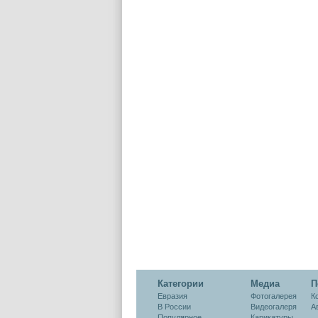
Категории
Медиа
П
Евразия
Фотогалерея
К
В России
Видеогалеря
А
Популярное
Карикатуры