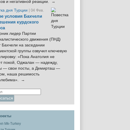
сов и негативной реакции. →
тка дня Турции
| 04 Фев.
е условия Бахчели
ешения курдского
са
рник лидер Партии
налистического движения (ПНД)
 Бахчели на заседании
ментской группы озвучил ключевую
лировку: «Пока Анатолия не
ёт покой, Оджалан — надежду,
ы — свои посты, а Демирташ —
дом, наша решимость
олебима». →
оекты
ти Турции