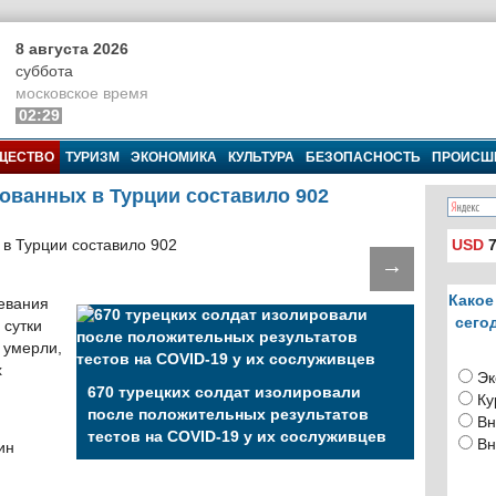
8 августа 2026
суббота
московское время
02:29
ЩЕСТВО
ТУРИЗМ
ЭКОНОМИКА
КУЛЬТУРА
БЕЗОПАСНОСТЬ
ПРОИСШ
ованных в Турции составило 902
USD
7
→
Какое
евания
сего
 сутки
 умерли,
х
Эк
670 турецких солдат изолировали
Ку
после положительных результатов
Вн
тестов на COVID-19 у их сослуживцев
Вн
ин