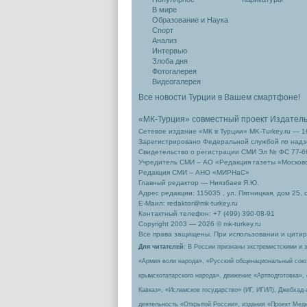
В мире
Образование и Наука
Спорт
Анализ
Интервью
Злоба дня
Фотогалерея
Видеогалерея
Все новости Турции в Вашем смартфоне!
«МК-Турция» совместный проект Издател
Сетевое издание «МК в Турции» MK-Turkey.ru — 1
Зарегистрировано Федеральной службой по надзо
Свидетельство о регистрации СМИ Эл № ФС 77-66
Учредитель СМИ – АО «Редакция газеты «Москов
Редакция СМИ – АНО «МИРНаС»
Главный редактор — Ниязбаев Я.Ю.
Адрес редакции: 115035 , ул. Пятницкая, дом 25, 
Е-Маил: redaktor@mk-turkey.ru
Контактный телефон: +7 (499) 390-08-91
Copyright 2003 — 2026 © mk-turkey.ru
Все права защищены. При использовании и цитиро
Для читателей
: В России признаны экстремистскими и 
«Армия воли народа», «Русский общенациональный сою
крымскотатарского народа», движение «Артподготовка»,
Кавказ», «Исламское государство» (ИГ, ИГИЛ), Джебхад
деятельность «Открытой России», издания «Проект Меди