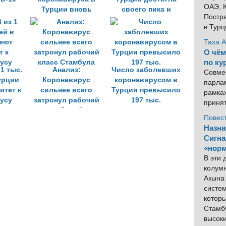
ОАЭ, К
Турции вновь
своего пика и
Постра
превысило число
теперь должна
в Тур
новых
пойти на спад
инфицированных
Таха 
О чём
по ку
 1 тыс.
Анализ:
Число заболевших
Совме
урции
Коронавирус
коронавирусом в
парлам
итет к
сильнее всего
Турции превысило
рамка
усу
затронул рабочий
197 тыс.
приня
класс Стамбула
Повес
Назна
Сигна
«норм
В эти
колум
Акына 
систем
котор
Стамбу
высок