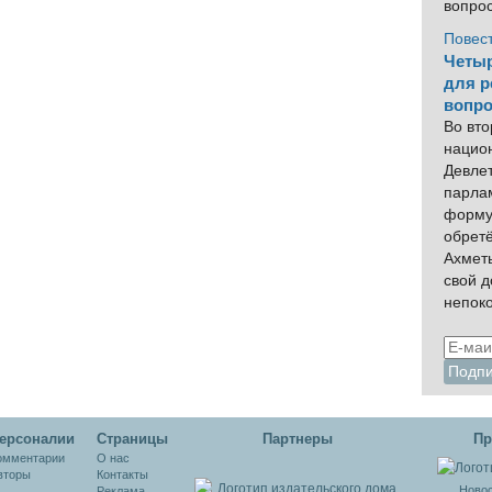
вопро
Повес
Четыр
для р
вопро
Во вто
нацио
Девлет
парла
форму
обрет
Ахмет
свой 
непок
ерсоналии
Cтраницы
Партнеры
Пр
омментарии
О нас
вторы
Контакты
Новос
Реклама