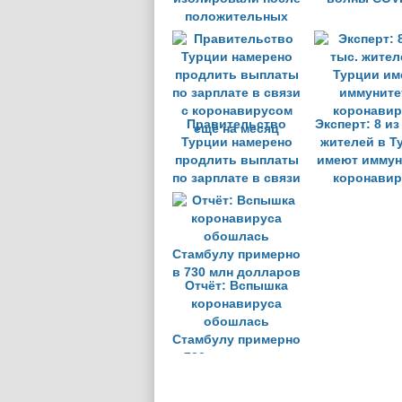
положительных
результатов тестов
на COVID-19 у их
сослуживцев
Правительство
Эксперт: 8 из
Турции намерено
жителей в Т
продлить выплаты
имеют иммун
по зарплате в связи
коронавир
с коронавирусом
ещё на месяц
Отчёт: Вспышка
коронавируса
обошлась
Стамбулу примерно
в 730 млн долларов