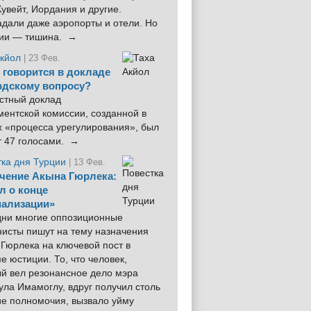
увейт, Иордания и другие.
дали даже аэропорты и отели. Но
ции — тишина. →
Акйол
| 23 Фев.
 говорится в докладе
рдскому вопросу?
стный доклад
ентской комиссии, созданной в
х «процесса урегулирования», был
т 47 голосами. →
тка дня Турции
| 13 Фев.
чение Акына Гюрлека:
л о конце
ализации»
 дни многие оппозиционные
нисты пишут на тему назначения
Гюрлека на ключевой пост в
е юстиции. То, что человек,
ый вел резонансное дело мэра
ла Имамоглу, вдруг получил столь
ие полномочия, вызвало уйму