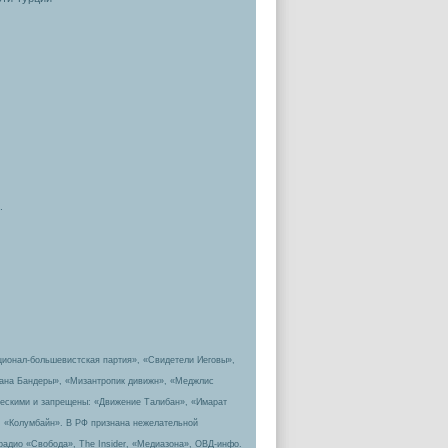
.
ционал-большевистская партия», «Свидетели Иеговы»,
пана Бандеры», «Мизантропик дивижн», «Меджлис
ическими и запрещены: «Движение Талибан», «Имарат
, «Колумбайн». В РФ признана нежелательной
радио «Свобода», The Insider, «Медиазона», ОВД-инфо.