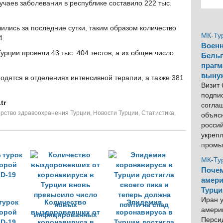
чаев заболевания в республике составило 222 тыс.
чились за последние сутки, таким образом количество
МК-Ту
4.
Военн
Турции провели 43 тыс. 404 тестов, а их общее число
Бельг
прагм
выну
ходятся в отделениях интенсивной терапии, а также 381
Визит
подпи
tr
согла
рство здравоохранения Турции
,
Новости Турции
,
Статистика
,
объяс
росси
укреп
промы
МК-Ту
Почем
амери
Турци
Иран у
турок
Количество
Эпидемия
америк
орой
выздоровевших от
коронавируса в
Персид
D-19
коронавируса в
Турции достигла