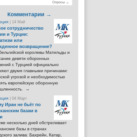
Опросы →
Комментарии →
рция
| 14 Май
ое сотрудничество
ии и Турции:
атизм или
жденное возвращение?
 бельгийской королевы Матильды и
сание девяти оборонных
шений с Турцией официально
няют двумя главными причинами:
йской угрозой и необходимостью
лять европейскую оборонную
шленность. →
рция
| 04 Март
у Иран не бьёт по
канским базам в
и
же несколько дней обстреливает
анские базы в странах
ского залива: Бахрейн, Катар,