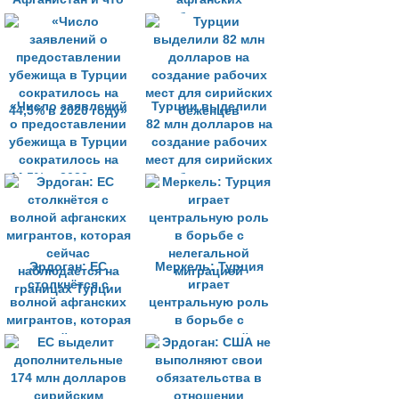
стоит ждать от
беженцев
правления
«Талибана»*
«Число заявлений
Турции выделили
о предоставлении
82 млн долларов на
убежища в Турции
создание рабочих
сократилось на
мест для сирийских
44,5% в 2020 году»
беженцев
Эрдоган: ЕС
Меркель: Турция
столкнётся с
играет
волной афганских
центральную роль
мигрантов, которая
в борьбе с
сейчас
нелегальной
наблюдается на
миграцией
границах Турции