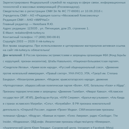
Зарегистрировано Федеральной службой по надзору в сфере связи, информационных
технологий и массовых коммуникаций (Роскомнадзор).
Свидетельство о регистрации СМИ Эл № ФС 77-66061 от 10.06.2016 г.
Учредитель СМИ – АО «Редакция газеты «Московский Комсомолец»
Редакция СМИ – АНО «МИРНаС»
Главный редактор — Ниязбаев Я.Ю.
Адрес редакции: 115035 , ул. Пятницкая, дом 25, строение 1.
Е-Маил: redaktor@mk-turkey.ru
Контактный телефон: +7 (499) 390-08-91
Copyright 2003 — 2026 © mk-turkey.ru
Все права защищены. При использовании и цитировании материалов активная ссылка
на сайт mk-turkey.ru обязательна!
Для читателей
: В России признаны экстремистскими и запрещены организации ФБК (Фонд борьбы
с коррупцией, признан иноагентом), Штабы Навального, «Национал-большевистская партия»,
«Свидетели Иеговы», «Армия воли народа», «Русский общенациональный союз», «Движение
против нелегальной иммиграции», «Правый сектор», УНА-УНСО, УПА, «Тризуб им. Степана
Бандеры», «Мизантропик дивижн», «Меджлис крымскотатарского народа», движение
«Артподготовка», общероссийская политическая партия «Воля», АУЕ, батальоны «Азов» и Айдар″.
Признаны террористическими и запрещены: «Движение Талибан», «Имарат Кавказ», «Исламское
государство» (ИГ, ИГИЛ), Джебхад-ан-Нусра, «АУМ Синрике», «Братья-мусульмане», «Аль-Каида
в странах исламского Магриба», «Сеть», «Колумбайн». В РФ признана нежелательной
деятельность «Открытой России», издания «Проект Медиа». СМИ-иноагентами признаны:
телеканал «Дождь», «Медуза», «Важные истории», «Голос Америки», радио «Свобода», The
Insider, «Медиазона», ОВД-инфо. Иноагентами признаны общество/центр «Мемориал»,
«Аналитический Центр Юрия Левады», Сахаровский центр. Instagram и Facebook (Metа)