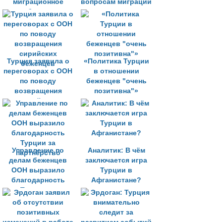
миграционное
вопросам миграции
бремя
Турция заявила о
«Политика Турции
переговорах с ООН
в отношении
по поводу
беженцев "очень
возвращения
позитивна"»
сирийских
беженцев
Управление по
Аналитик: В чём
делам беженцев
заключается игра
ООН выразило
Турции в
благодарность
Афганистане?
Турции за
партнёрство