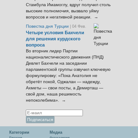
Стамбула Имамоглу, вдруг получил столь
высокие полномочия, вызвало уйму
вопросов и негативной реакции. →
Повестка дня Турции
| 04 Фев.
Четыре условия Бахчели
для решения курдского
вопроса
Во вторник лидер Партии
националистического движения (ПНД)
Девлет Бахчели на заседании
парламентской группы озвучил ключевую
формулировку: «Пока Анатолия не
обретёт покой, Оджалан — надежду,
Ахметы — свои посты, а Демирташ —
свой дом, наша решимость
непоколебима». →
Категории
Медиа
Евразия
Фотогалерея