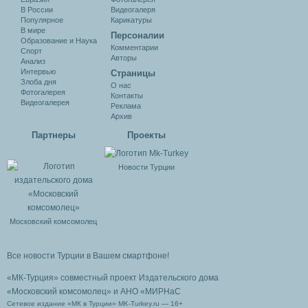
В России
Видеогалеря
Популярное
Карикатуры
В мире
Персоналии
Образование и Наука
Комментарии
Спорт
Авторы
Анализ
Интервью
Cтраницы
Злоба дня
О нас
Фотогалерея
Контакты
Видеогалерея
Реклама
Архив
Партнеры
Проекты
Новости Турции
Московский комсомолец
Все новости Турции в Вашем смартфоне!
«МК-Турция» совместный проект Издательского дома
«Московский комсомолец»
и АНО «МИРНаС
Сетевое издание «МК в Турции» MK-Turkey.ru — 16+