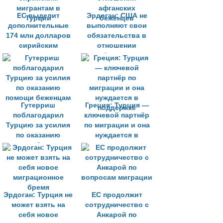
ЕС выделит
Эрдоган: США не
дополнительные
выполняют свои
174 млн долларов
обязательства в
сирийским
отношении
мигрантам в
афганских
Турции
беженцев
Гутерриш
Греция: Турция —
поблагодарил
ключевой партнёр
Турцию за усилия
по миграции и она
по оказанию
нуждается в
помощи беженцам
поддержке
Эрдоган: Турция не
ЕС продолжит
может взять на
сотрудничество с
себя новое
Анкарой по