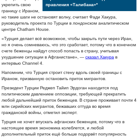
укрепить свою
правления «Талибана»*
границу с Ираном,
но такие шаги не остановят волну, считает Фади Хакура,
руководитель проекта по Турции в лондонском аналитическом
центре Chatham House.
«Турция делает всё возможное, чтобы закрыть пути через Иран,
но я очень сомневаюсь, что это сработает, потому что в конечном
счете беженцы найдут способ попасть в страну, учитывая
ухудшение ситуации в Афганистане», —
сказал Хакура
в
интервью Channel 4.
Напомним, что Турция строит стену вдоль своей границы с
Ираном, призванную остановить приток мигрантов.
Президент Турции Реджеп Тайип Эрдоган находится под
политическим давлением оппозиции, требующей прекратить
любой дальнейший приток беженцев. В стране проживает почти 4
млн сирийских мигрантов, бежавших оттуда во время
гражданской войны, отметил эксперт.
Турция не хочет впускать афганских беженцев, потому что в
настоящее время экономика колеблется, и любой
дополнительный приток ещё больше подорвёт популярность