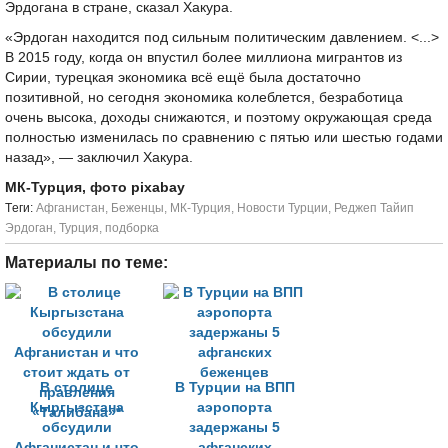
Эрдогана в стране, сказал Хакура.
«Эрдоган находится под сильным политическим давлением. <...>
В 2015 году, когда он впустил более миллиона мигрантов из
Сирии, турецкая экономика всё ещё была достаточно
позитивной, но сегодня экономика колеблется, безработица
очень высока, доходы снижаются, и поэтому окружающая среда
полностью изменилась по сравнению с пятью или шестью годами
назад», — заключил Хакура.
МК-Турция, фото pixabay
Tеги:
Афганистан
,
Беженцы
,
МК-Турция
,
Новости Турции
,
Реджеп Тайип
Эрдоган
,
Турция
,
подборка
Материалы по теме:
В столице
В Турции на ВПП
Кыргызстана
аэропорта
обсудили
задержаны 5
Афганистан и что
афганских