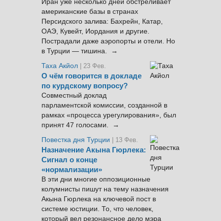
Иран уже несколько дней обстреливает
американские базы в странах
Персидского залива: Бахрейн, Катар,
ОАЭ, Кувейт, Иордания и другие.
Пострадали даже аэропорты и отели. Но
в Турции — тишина. →
Таха Акйол
| 23 Фев.
О чём говорится в докладе
по курдскому вопросу?
Совместный доклад
парламентской комиссии, созданной в
рамках «процесса урегулирования», был
принят 47 голосами. →
Повестка дня Турции
| 13 Фев.
Назначение Акына Гюрлека:
Сигнал о конце
«нормализации»
В эти дни многие оппозиционные
колумнисты пишут на тему назначения
Акына Гюрлека на ключевой пост в
системе юстиции. То, что человек,
который вел резонансное дело мэра