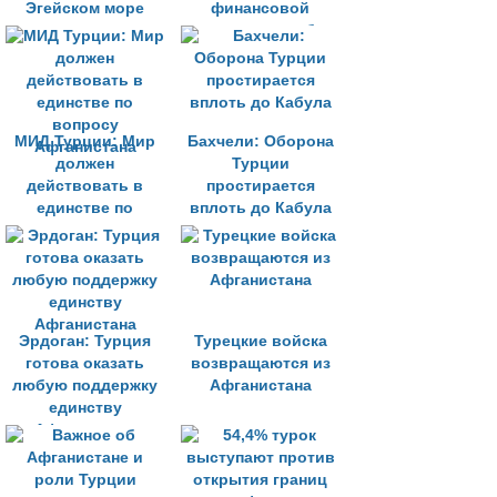
Эгейском море
финансовой
помощью, чтобы
остановить поток
афганцев
МИД Турции: Мир
Бахчели: Оборона
должен
Турции
действовать в
простирается
единстве по
вплоть до Кабула
вопросу
Афганистана
Эрдоган: Турция
Турецкие войска
готова оказать
возвращаются из
любую поддержку
Афганистана
единству
Афганистана