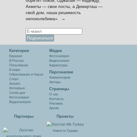
обретёт покой, Оджалан — надежду,
Ахметы — свои посты, а Демирташ —
свой дом, наша решимость
непоколебима». →
Категории
Медиа
Евразия
Фотогалерея
В России
Видеогалеря
Популярное
Карикатуры
В мире
Персоналии
Образование и Наука
Комментарии
Спорт
Авторы
Анализ
Интервью
Cтраницы
Злоба дня
О нас
Фотогалерея
Контакты
Видеогалерея
Реклама
Архив
Партнеры
Проекты
Новости Турции