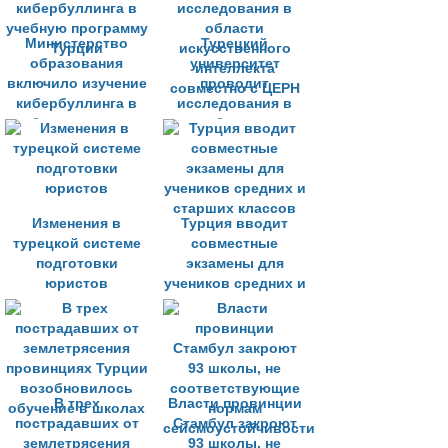
Министерство
Турецкий
образования
университет
включило изучение
проводит
кибербуллинга в
исследования в
учебную программу
области
Турции
искусственного
интеллекта
совместно с ЦЕРН
Изменения в
Турция вводит
турецкой системе
совместные
подготовки
экзамены для
юристов
учеников средних и
старших классов
В трех
Власти провинции
пострадавших от
Стамбул закроют
землетрясения
93 школы, не