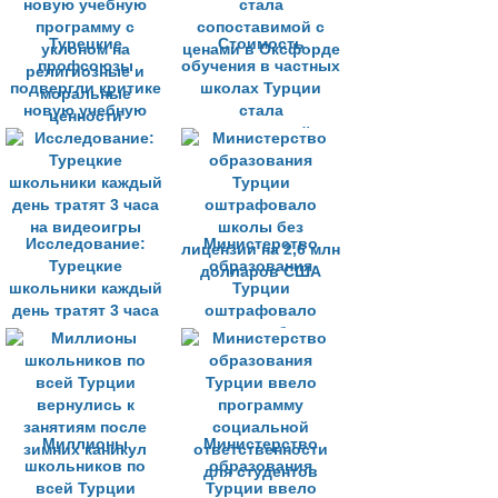
Турецкие
Стоимость
профсоюзы
обучения в частных
подвергли критике
школах Турции
новую учебную
стала
программу с
сопоставимой с
уклоном на
ценами в Оксфорде
религиозные и
моральные
ценности
Исследование:
Министерство
Турецкие
образования
школьники каждый
Турции
день тратят 3 часа
оштрафовало
на видеоигры
школы без
лицензии на 2,6 млн
долларов США
Миллионы
Министерство
школьников по
образования
всей Турции
Турции ввело