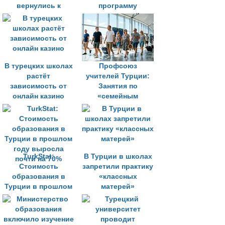
вернулись к
программу
занятиям после
социальной
зимних каникул
ответственности
для студентов
В турецких школах
Профсоюз
растёт
учителей Турции:
зависимость от
Занятия по
онлайн казино
«семейным
ценностям»
препятствуют
многообразию
TurkStat:
В Турции в школах
Стоимость
запретили практику
образования в
«классных
Турции в прошлом
матерей»
году выросла
почти на 70%