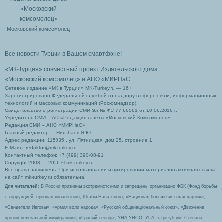
Московский комсомолец
Все новости Турции в Вашем смартфоне!
«МК-Турция» совместный проект Издательского дома
«Московский комсомолец»
и АНО «МИРНаС
Сетевое издание «МК в Турции» MK-Turkey.ru — 16+
Зарегистрировано Федеральной службой по надзору в сфере связи, информационных
технологий и массовых коммуникаций (Роскомнадзор).
Свидетельство о регистрации СМИ Эл № ФС 77-66061 от 10.06.2016 г.
Учредитель СМИ – АО «Редакция газеты «Московский Комсомолец»
Редакция СМИ – АНО «МИРНаС»
Главный редактор — Ниязбаев Я.Ю.
Адрес редакции: 115035 , ул. Пятницкая, дом 25, строение 1.
Е-Маил: redaktor@mk-turkey.ru
Контактный телефон: +7 (499) 390-08-91
Copyright 2003 — 2026 © mk-turkey.ru
Все права защищены. При использовании и цитировании материалов активная ссылка
на сайт mk-turkey.ru обязательна!
Для читателей
: В России признаны экстремистскими и запрещены организации ФБК (Фонд борьбы
с коррупцией, признан иноагентом), Штабы Навального, «Национал-большевистская партия»,
«Свидетели Иеговы», «Армия воли народа», «Русский общенациональный союз», «Движение
против нелегальной иммиграции», «Правый сектор», УНА-УНСО, УПА, «Тризуб им. Степана