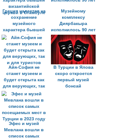
Греция надеется на
Музейному
сохранение
комплексу
музейного
Диярбакыра
характера бывшей
исполнилось 90 лет
византийской
церкви в Стамбуле
Айя-София не
В Турции в Ялова
станет музеем и
скоро откроется
будет открыта как
первый музей
для верующих, так
бонсай
и для туристов
Эфес и музей
Мевлана вошли в
список самых