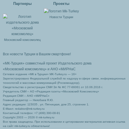
Партнеры
Проекты
Новости Турции
Московский комсомолец
Все новости Турции в Вашем смартфоне!
«МК-Турция» совместный проект Издательского дома
«Московский комсомолец»
и АНО «МИРНаС
Сетевое издание «МК в Турции» MK-Turkey.ru — 16+
Зарегистрировано Федеральной службой по надзору в сфере связи, информационных
технологий и массовых коммуникаций (Роскомнадзор).
Свидетельство о регистрации СМИ Эл № ФС 77-66061 от 10.06.2016 г.
Учредитель СМИ – АО «Редакция газеты «Московский Комсомолец»
Редакция СМИ – АНО «МИРНаС»
Главный редактор — Ниязбаев Я.Ю.
Адрес редакции: 115035 , ул. Пятницкая, дом 25, строение 1.
Е-Маил: redaktor@mk-turkey.ru
Контактный телефон: +7 (499) 390-08-91
Copyright 2003 — 2026 © mk-turkey.ru
Все права защищены. При использовании и цитировании материалов активная ссылка
на сайт mk-turkey.ru обязательна!