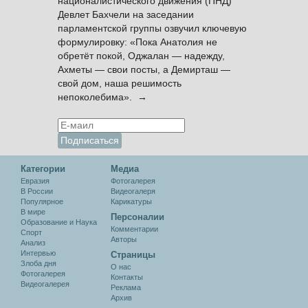
националистического движения (ПНД)
Девлет Бахчели на заседании
парламентской группы озвучил ключевую
формулировку: «Пока Анатолия не
обретёт покой, Оджалан — надежду,
Ахметы — свои посты, а Демирташ —
свой дом, наша решимость
непоколебима». →
Категории
Медиа
Евразия
Фотогалерея
В России
Видеогалеря
Популярное
Карикатуры
В мире
Персоналии
Образование и Наука
Комментарии
Спорт
Авторы
Анализ
Интервью
Cтраницы
Злоба дня
О нас
Фотогалерея
Контакты
Видеогалерея
Реклама
Архив