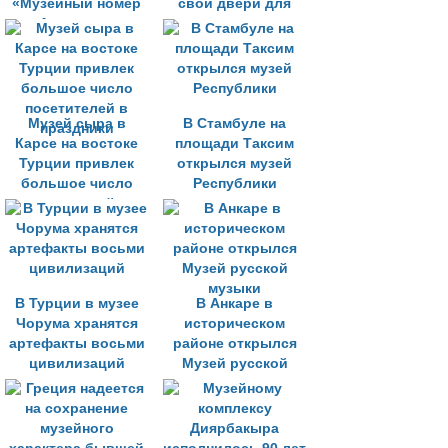
«Музейный номер
свои двери для
Ататюрка»
посещения в
ночное время
Музей сыра в
В Стамбуле на
Карсе на востоке
площади Таксим
Турции привлек
открылся музей
большое число
Республики
посетителей в
праздники
В Турции в музее
В Анкаре в
Чорума хранятся
историческом
артефакты восьми
районе открылся
цивилизаций
Музей русской
музыки