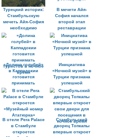
Турецкий историк:
В мечети Айя-
Стамбульскую
София начался
мечеть Айя-София
второй этап
необходимо
реставрации
закрыть для
посещения
«Долина голубей»
Инициатива
в Каппадокии
«Ночной музей» в
готовится
Турции признана
принимать
успешной
туристов в ночное
время
В отеле Pera Palace
Стамбульский
в Стамбуле
дворец Топкапы
откроется
впервые откроет