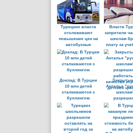
Турецкие власти
Власти Ту
отслеживают
запретили ч
повышение цен на
школам бр
автобусные
плату за уч
билеты в
преддверии Ураза-
байрам
Доклад: В Турции
Закрытым
10 млн детей
Анталье "ру
сталкиваются с
школам
буллингом
разреши
работать
качестве иг
детских це