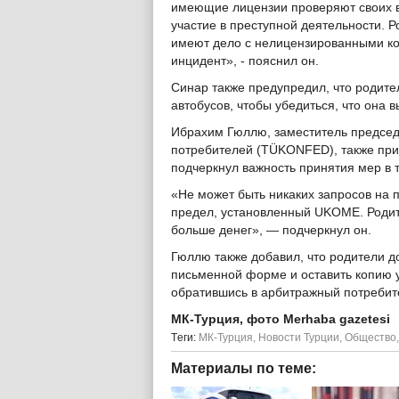
имеющие лицензии проверяют своих в
участие в преступной деятельности. Р
имеют дело с нелицензированными к
инцидент», - пояснил он.
Синар также предупредил, что родит
автобусов, чтобы убедиться, что она 
Ибрахим Гюллю, заместитель предсе
потребителей (TÜKONFED), также при
подчеркнул важность принятия мер в т
«Не может быть никаких запросов н
предел, установленный UKOME. Родит
больше денег», — подчеркнул он.
Гюллю также добавил, что родители 
письменной форме и оставить копию у 
обратившись в арбитражный потребите
МК-Турция, фото Merhaba gazetesi
Tеги:
МК-Турция
,
Новости Турции
,
Общество
Материалы по теме: