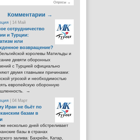
Опросы →
Комментарии →
рция
| 14 Май
ое сотрудничество
ии и Турции:
атизм или
жденное возвращение?
 бельгийской королевы Матильды и
сание девяти оборонных
шений с Турцией официально
няют двумя главными причинами:
йской угрозой и необходимостью
лять европейскую оборонную
шленность. →
рция
| 04 Март
у Иран не бьёт по
канским базам в
и
же несколько дней обстреливает
анские базы в странах
ского залива: Бахрейн, Катар,