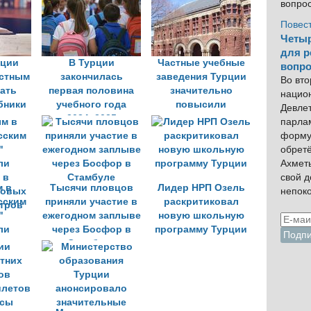
вопро
Повес
Четыр
для р
рции
В Турции
Частные учебные
вопро
астным
закончилась
заведения Турции
Во вто
ать
первая половина
значительно
нацио
ебники
учебного года
повысили
Девлет
2024–2025
стоимость
парла
обучение на
форму
следующий год
обрет
Ахмет
свой 
 в
Тысячи пловцов
Лидер НРП Озель
непок
сским
приняли участие в
раскритиковал
"
ежегодном заплыве
новую школьную
ли
через Босфор в
программу Турции
 в
Стамбуле
ровых
нтров