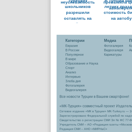
Турецких
В Турции на
школьников
летних праз
разрешили
стоимость б
оставлять на
на автоб
второй год за
превысила ц
неуспеваемость
авиаперел
Категории
Медиа
П
Евразия
Фотогалерея
К
В России
Видеогалеря
А
Популярное
Карикатуры
В мире
Образование и Наука
Спорт
Анализ
Интервью
Злоба дня
Фотогалерея
Видеогалерея
Все новости Турции в Вашем смартфоне!
«МК-Турция» совместный проект Издател
Сетевое издание «МК в Турции» MK-Turkey.ru — 1
Зарегистрировано Федеральной службой по надзо
Свидетельство о регистрации СМИ Эл № ФС 77-66
Учредитель СМИ – АО «Редакция газеты «Москов
Редакция СМИ – АНО «МИРНаС»