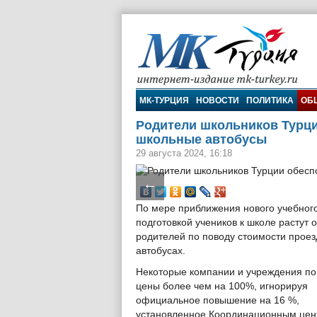
МК-Турция
МК-ТУРЦИЯ
НОВОСТИ
ПОЛИТИКА
ОБ
Родители школьников Турц
школьные автобусы
29 августа 2024, 16:18
←
По мере приближения нового учебного
подготовкой учеников к школе растут 
родителей по поводу стоимости проез
автобусах.
Некоторые компании и учреждения п
цены более чем на 100%, игнорируя
официальное повышение на 16 %,
установленное Координационным цен