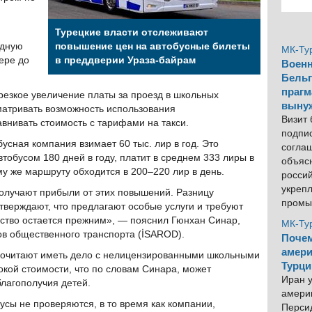
Турецкие власти отслеживают
одную
повышение цен на автобусные билеты
МК-Ту
ере до
в преддверии Ураза-байрам
Военн
Бельг
прагм
езкое увеличение платы за проезд в школьных
выну
матривать возможность использования
Визит
внивать стоимость с тарифами на такси.
подпи
бусная компания взимает 60 тыс. лир в год. Это
согла
втобусом 180 дней в году, платит в среднем 333 лиры в
объяс
ому же маршруту обходится в 200–220 лир в день.
росси
укреп
олучают прибыли от этих повышений. Разницу
промы
тверждают, что предлагают особые услуги и требуют
дство остается прежним», — пояснил Гюнхан Синар,
МК-Ту
ов общественного транспорта (İSAROD).
Почем
амери
почитают иметь дело с нелицензированными школьными
Турци
окой стоимости, что по словам Синара, может
Иран у
благополучия детей.
америк
сы не проверяются, в то время как компании,
Персид