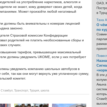
одителей на употребление наркотиков, алкоголя и
ОАЭ, К
одители не знают, кому доверяют своих детей, когда
Постра
омпаниями. Может произойти любой негативный
в Тур
Таха 
ели должны быть внимательны к номерам лицензий
О чём
выдана законно.
по ку
Совме
дателя Страховой комиссии Конфедерации
парлам
звал родителей не платить необоснованные сборы и
рамка
аких случаях.
приня
а повышение тарифов, превышающее максимальный
Повес
ели должны уведомить UKOME, если у них потребуют
Назна
Сигна
должны уведомить компанию школьных автобусов в
«норм
себя, так как они могут вернуть уже уплаченную сумму,
В эти
льский комитет.
колум
Акына 
систем
,
Стамбул
,
Транспорт
,
Турция
,
школа
котор
Стамбу
высок