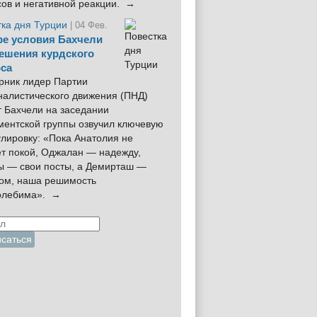
сов и негативной реакции. →
тка дня Турции
| 04 Фев.
е условия Бахчели
ешения курдского
са
рник лидер Партии
налистического движения (ПНД)
 Бахчели на заседании
ментской группы озвучил ключевую
лировку: «Пока Анатолия не
ёт покой, Оджалан — надежду,
ы — свои посты, а Демирташ —
дом, наша решимость
олебима». →