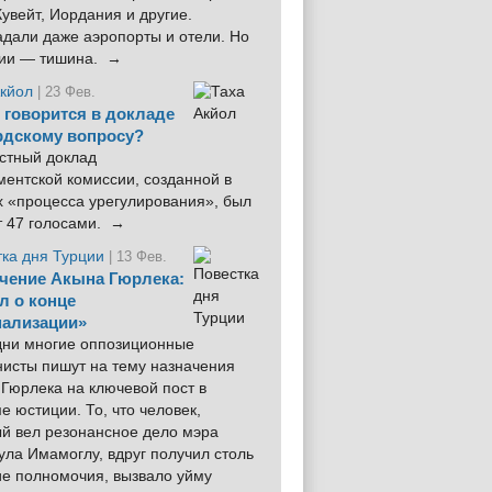
увейт, Иордания и другие.
дали даже аэропорты и отели. Но
ции — тишина. →
Акйол
| 23 Фев.
 говорится в докладе
рдскому вопросу?
стный доклад
ентской комиссии, созданной в
х «процесса урегулирования», был
т 47 голосами. →
тка дня Турции
| 13 Фев.
чение Акына Гюрлека:
л о конце
ализации»
 дни многие оппозиционные
нисты пишут на тему назначения
Гюрлека на ключевой пост в
е юстиции. То, что человек,
ый вел резонансное дело мэра
ла Имамоглу, вдруг получил столь
ие полномочия, вызвало уйму