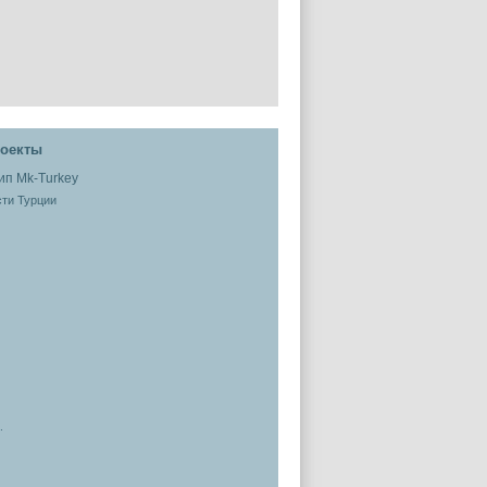
оекты
ти Турции
.