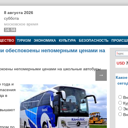
8 августа 2026
суббота
московское время
16:58
ЩЕСТВО
ТУРИЗМ
ЭКОНОМИКА
КУЛЬТУРА
БЕЗОПАСНОСТЬ
ПРОИСШ
ии обеспокоены непомерными ценами на
USD
7
→
Какое
сего
 года и
опасения
да в
Вн
Ку
Эк
овышают
Вн
тром по