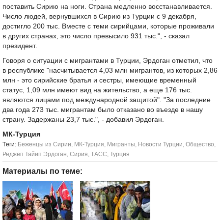
поставить Сирию на ноги. Страна медленно восстанавливается.
Число людей, вернувшихся в Сирию из Турции с 9 декабря,
достигло 200 тыс. Вместе с теми сирийцами, которые проживали
в других странах, это число превысило 931 тыс.", - сказал
президент.
Говоря о ситуации с мигрантами в Турции, Эрдоган отметил, что
в республике "насчитывается 4,03 млн мигрантов, из которых 2,86
млн - это сирийские братья и сестры, имеющие временный
статус, 1,09 млн имеют вид на жительство, а еще 176 тыс.
являются лицами под международной защитой". "За последние
два года 273 тыс. мигрантам было отказано во въезде в нашу
страну. Задержаны 23,7 тыс.", - добавил Эрдоган.
МК-Турция
Tеги:
Беженцы из Сирии
,
МК-Турция
,
Мигранты
,
Новости Турции
,
Общество
,
Реджеп Тайип Эрдоган
,
Сирия
,
ТАСС
,
Турция
Материалы по теме: