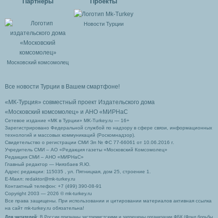
Партнеры
Проекты
Новости Турции
Московский комсомолец
Все новости Турции в Вашем смартфоне!
«МК-Турция» совместный проект Издательского дома
«Московский комсомолец»
и АНО «МИРНаС
Сетевое издание «МК в Турции» MK-Turkey.ru — 16+
Зарегистрировано Федеральной службой по надзору в сфере связи, информационных
технологий и массовых коммуникаций (Роскомнадзор).
Свидетельство о регистрации СМИ Эл № ФС 77-66061 от 10.06.2016 г.
Учредитель СМИ – АО «Редакция газеты «Московский Комсомолец»
Редакция СМИ – АНО «МИРНаС»
Главный редактор — Ниязбаев Я.Ю.
Адрес редакции: 115035 , ул. Пятницкая, дом 25, строение 1.
Е-Маил: redaktor@mk-turkey.ru
Контактный телефон: +7 (499) 390-08-91
Copyright 2003 — 2026 © mk-turkey.ru
Все права защищены. При использовании и цитировании материалов активная ссылка
на сайт mk-turkey.ru обязательна!
Для читателей
: В России признаны экстремистскими и запрещены организации ФБК (Фонд борьбы