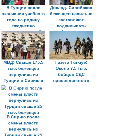
В Турции после
Доклад: Сирийских
окончания учебного
беженцев насильно
года на родину
заставляют
ежедневно
подписывать
возвращаются 2
бумаги на
тыс. 500 сирийцев
возвращение в
Сирию
МВД: Свыше 175,5
Газета Türkiye:
тыс. беженцев
Около 7,5 тыс.
вернулись из
бойцов СДС
Турции в Сирию с
присоединятся к
декабря 2024 года
сирийской армии
В Сирию после
смены власти
вернулись из
Турции свыше 25