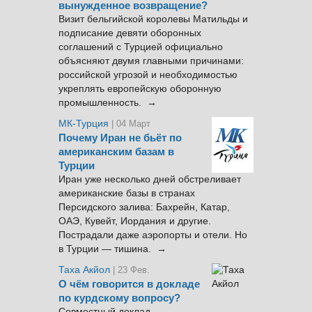
вынужденное возвращение?
Визит бельгийской королевы Матильды и
подписание девяти оборонных
соглашений с Турцией официально
объясняют двумя главными причинами:
российской угрозой и необходимостью
укреплять европейскую оборонную
промышленность. →
МК-Турция
| 04 Март
Почему Иран не бьёт по
американским базам в
Турции
Иран уже несколько дней обстреливает
американские базы в странах
Персидского залива: Бахрейн, Катар,
ОАЭ, Кувейт, Иордания и другие.
Пострадали даже аэропорты и отели. Но
в Турции — тишина. →
Таха Акйол
| 23 Фев.
О чём говорится в докладе
по курдскому вопросу?
Совместный доклад