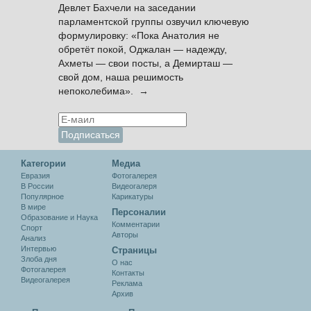
Девлет Бахчели на заседании
парламентской группы озвучил ключевую
формулировку: «Пока Анатолия не
обретёт покой, Оджалан — надежду,
Ахметы — свои посты, а Демирташ —
свой дом, наша решимость
непоколебима». →
Категории
Медиа
Евразия
Фотогалерея
В России
Видеогалеря
Популярное
Карикатуры
В мире
Персоналии
Образование и Наука
Комментарии
Спорт
Авторы
Анализ
Интервью
Cтраницы
Злоба дня
О нас
Фотогалерея
Контакты
Видеогалерея
Реклама
Архив