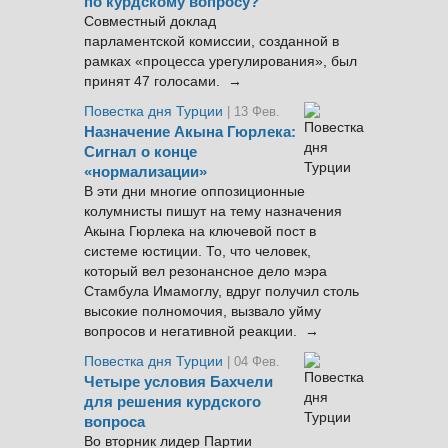
по курдскому вопросу?
Совместный доклад
парламентской комиссии, созданной в
рамках «процесса урегулирования», был
принят 47 голосами. →
Повестка дня Турции
| 13 Фев.
Назначение Акына Гюрлека:
Сигнал о конце
«нормализации»
В эти дни многие оппозиционные
колумнисты пишут на тему назначения
Акына Гюрлека на ключевой пост в
системе юстиции. То, что человек,
который вел резонансное дело мэра
Стамбула Имамоглу, вдруг получил столь
высокие полномочия, вызвало уйму
вопросов и негативной реакции. →
Повестка дня Турции
| 04 Фев.
Четыре условия Бахчели
для решения курдского
вопроса
Во вторник лидер Партии