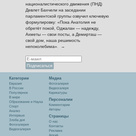
националистического движения (ПНД)
Девлет Бахчели на заседании
парламентской группы озвучил ключевую
формулировку: «Пока Анатолия не
обретёт покой, Оджалан — надежду,
Ахметы — свои посты, а Демирташ —
свой дом, наша решимость
непоколебима». →
Категории
Медиа
Евразия
Фотогалерея
В России
Видеогалеря
Популярное
Карикатуры
В мире
Персоналии
Образование и Наука
Комментарии
Спорт
Авторы
Анализ
Интервью
Cтраницы
Злоба дня
О нас
Фотогалерея
Контакты
Видеогалерея
Реклама
Архив