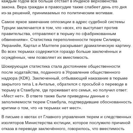
каждым годом всё больше отстаёт в Индексе верховенства
закона. Вера граждан в правосудие также слабеет день ото дня
из-за решений, принимаемых по политическим мотивам.
Самое яркое замечание оппозиции в адрес судебной системы
Турции заключается в том, что «всех, кто выступает против
правительства, отправляют в тюрьму по сфабрикованным
обвинениям». Статистика переполненности тюрем Силиври,
Умранийе, Картал и Малтепе раскрывает драматическую картину.
Во всех тюрьмах содержится гораздо больше заключённых и
осуждённых, чем позволяет их вместимость.
Шокирующая статистика стала достоянием общественности
после ходатайства, поданного в Управление общественного
надзора (KDK). Заключенный, отбывающий наказание в тюрьме
закрытого типа L в Анталье, обратился с просьбой о переводе в
тюрьму в Стамбуле, где проживает его семья, но получил ответ:
«Мест нет». В ответе также были приведены данные о
заполняемости тюрем Стамбула, подтвердившие обоснованность
критики о том, что «в тюрьмах нет мест».
В письме о квотах от Главного управления тюрем и следственных
изоляторов Министерства юстиции, которое послужило причиной
отказа в переводе заключённого, говорилось, что вместимость