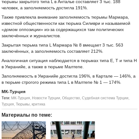
тюрьмы закрытого типа L в Анталье составляет 3 тыс. 188
человек, а заполняемость достигла 191%.
Также привлекла внимание заполняемость тюрьмы Мармара,
известной общественности как тюрьма Силиври и называемой
«домом оппозиции» из-за содержащихся там политических
заключённых и журналистов.
Закрытая тюрьма типа L Мармара № 8 вмещает 3 тыс. 563
заключённых, а заполняемость составляет 212%.
Аналогичная ситуация наблюдается в тюрьмах типа E, T и типа H
в Умранийе, а также в тюрьме Малтепе.
Заполняемость в Умранийе достигла 196%, в Картале — 146%, а
в тюрьме строгого режима типа L в Малтепе № 1 — 174%.
МК-Турция
Tеги:
МК-Турция
,
Новости Турции
,
Общество
,
Судебная система Турции
,
Турция
,
Тюрьмы
,
критика
Материалы по теме: