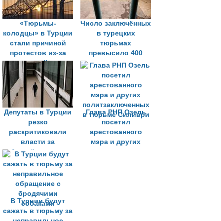
«Тюрьмы-
Число заключённых
колодцы» в Турции
в турецких
стали причиной
тюрьмах
протестов из-за
превысило 400
нарушений прав
тыс. человек
человека
Депутаты в Турции
Глава РНП Озель
резко
посетил
раскритиковали
арестованного
власти за
мэра и других
бездействие на
политзаключенных
фоне смертей в
в тюрьме Силиври
тюрьмах
В Турции будут
сажать в тюрьму за
неправильное