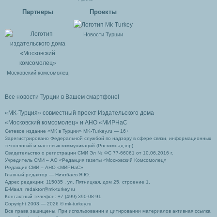
Партнеры
Проекты
Новости Турции
Московский комсомолец
Все новости Турции в Вашем смартфоне!
«МК-Турция» совместный проект Издательского дома
«Московский комсомолец»
и АНО «МИРНаС
Сетевое издание «МК в Турции» MK-Turkey.ru — 16+
Зарегистрировано Федеральной службой по надзору в сфере связи, информационных
технологий и массовых коммуникаций (Роскомнадзор).
Свидетельство о регистрации СМИ Эл № ФС 77-66061 от 10.06.2016 г.
Учредитель СМИ – АО «Редакция газеты «Московский Комсомолец»
Редакция СМИ – АНО «МИРНаС»
Главный редактор — Ниязбаев Я.Ю.
Адрес редакции: 115035 , ул. Пятницкая, дом 25, строение 1.
Е-Маил: redaktor@mk-turkey.ru
Контактный телефон: +7 (499) 390-08-91
Copyright 2003 — 2026 © mk-turkey.ru
Все права защищены. При использовании и цитировании материалов активная ссылка