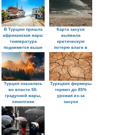
В Турцию пришла
Карта засухи
африканская жара:
выявила
температура
критическую
поднимется выше
потерю влаги в
30°C
почве в Турции
Турция оказалась
Турецкие фермеры
во власти 50-
теряют до 85%
градусной жары,
урожая из-за
синоптики
засухи
предупреждают об
аномальной погоде